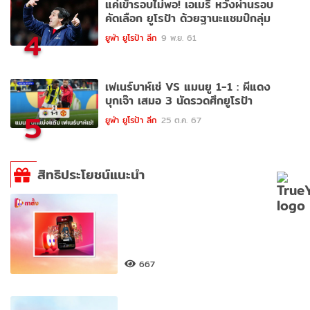
แค่เข้ารอบไม่พอ! เอเมรี่ หวังผ่านรอบ
คัดเลือก ยูโรป้า ด้วยฐานะแชมป์กลุ่ม
4
ยูฟ่า ยูโรป้า ลีก
9 พ.ย. 61
เฟเนร์บาห์เช่ VS แมนยู 1-1 : ผีแดง
บุกเจ๊า เสมอ 3 นัดรวดศึกยูโรป้า
5
ยูฟ่า ยูโรป้า ลีก
25 ต.ค. 67
สิทธิประโยชน์แนะนำ
667