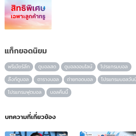
แท็กยอดนิยม
พรีเมียร์ลีก
ดูบอลสด
ดูบอลออนไลน์
โปรแกรมบอล
ลิ้งก์ดูบอล
ตารางบอล
ถ่ายทอดบอล
โปรแกรมบอลวันนี
โปรแกรมฟุตบอล
บอลคืนนี้
บทความที่เกี่ยวข้อง