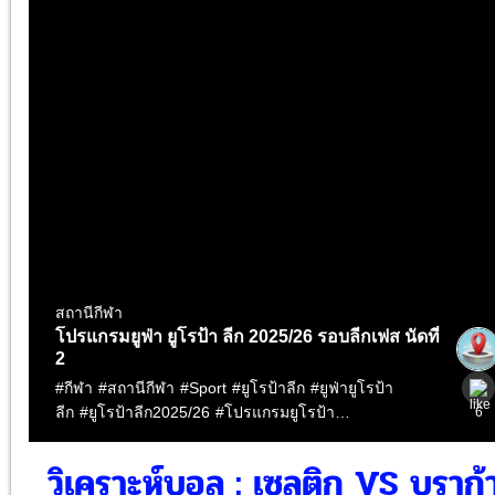
วิเคราะห์บอล : เซลติก VS บราก้