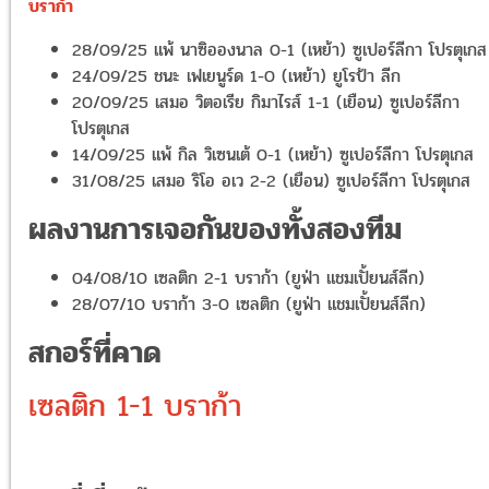
บราก้า
28/09/25 แพ้ นาซิอองนาล 0-1 (เหย้า) ซูเปอร์ลีกา โปรตุเกส
24/09/25 ชนะ เฟเยนูร์ด 1-0 (เหย้า) ยูโรป้า ลีก
20/09/25 เสมอ วิตอเรีย กิมาไรส์ 1-1 (เยือน) ซูเปอร์ลีกา
โปรตุเกส
14/09/25 แพ้ กิล วิเซนเต้ 0-1 (เหย้า) ซูเปอร์ลีกา โปรตุเกส
31/08/25 เสมอ ริโอ อเว 2-2 (เยือน) ซูเปอร์ลีกา โปรตุเกส
ผลงานการเจอกันของทั้งสองทีม
04/08/10 เซลติก 2-1 บราก้า (ยูฟ่า แชมเปั้ยนส์ลีก)
28/07/10 บราก้า 3-0 เซลติก (ยูฟ่า แชมเปั้ยนส์ลีก)
สกอร์ที่คาด
เซลติก 1-1 บราก้า