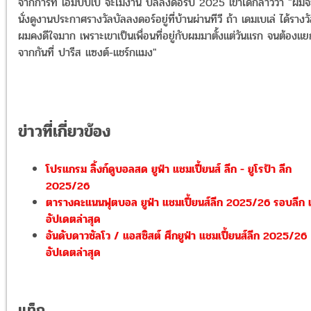
จากการที่ เอ็มบัปเป้ จะไม่งาน บัลลงดอร์ปี 2025 เขาได้กล่าวว่า "ผมจ
นั่งดูงานประกาศรางวัลบัลลงดอร์อยู่ที่บ้านผ่านทีวี ถ้า เดมเบเล่ ได้รางว
ผมคงดีใจมาก เพราะเขาเป็นเพื่อนที่อยู่กับผมมาตั้งแต่วันแรก จนต้องแย
จากกันที่ ปารีส แซงต์-แชร์กแมง"
ข่าวที่เกี่ยวข้อง
โปรแกรม ลิ้งก์ดูบอลสด ยูฟ่า แชมเปี้ยนส์ ลีก - ยูโรป้า ลีก
2025/26
ตารางคะแนนฟุตบอล ยูฟ่า แชมเปี้ยนส์ลีก 2025/26 รอบลีก 
อัปเดตล่าสุด
อันดับดาวซัลโว / แอสซิสต์ ศึกยูฟ่า แชมเปี้ยนส์ลีก 2025/26
อัปเดตล่าสุด
แท็ก