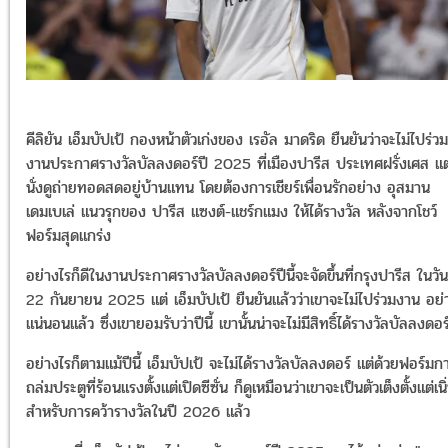
คีลิยัน เอ็มบัปเป้ กองหน้าตัวเก่งของ เรอัล มาดริด ยืนยันว่าจะไม่ไปร่วม
งานประกาศรางวัลบัลลงดอร์ปี 2025 ที่เมืองปารีส ประเทศฝรั่งเศส แต
นั่งดูถ่ายทอดสดอยู่บ้านแทน โดยต้องการเชียร์เพื่อนรักอย่าง อุสมาน
เดมเบเล่ แนวรุกของ ปารีส แซงต์-แชร์กแมง ให้ได้รางวัล หลังจากโชว์
ฟอร์มสุดแกร่ง
อย่างไรก็ดีในงานประกาศรางวัลบัลลงดอร์ปีนี้จะจัดขึ้นที่กรุงปารีส ในวันท
22 กันยายน 2025 แต่ เอ็มบัปเป้ ยืนยันแล้วว่าเขาจะไม่ไปร่วมงาน อย่
แน่นอนแล้ว ซึ่งเขายอมรับว่าปีนี้ เขานั้นน่าจะไม่มีสิทธิ์ได้รางวัลบัลลงดอร
อย่างไรก็ตามแม้ปีนี้ เอ็มบัปเป้ จะไม่ได้รางวัลบัลลงดอร์ แต่ด้วยฟอร์มก
ถล่มประตูที่ร้อนแรงตั้งแต่เปิดซีซั่น ก็ดูเหมือนว่าเขาจะเป็นตัวเต็งตั้งแต่เนิ
สำหรับการคว้ารางวัลในปี 2026 แล้ว