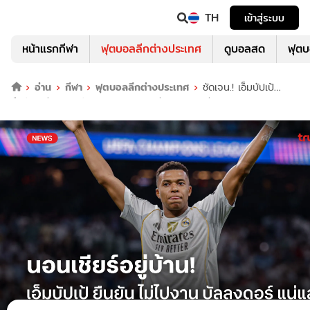
TH
เข้าสู่ระบบ
หน้าแรกกีฬา
ฟุตบอลลีกต่างประเทศ
ดูบอลสด
ฟุต
อ่าน
กีฬา
ฟุตบอลลีกต่างประเทศ
ชัดเจน.! เอ็มบัปเป้
ยืนยัน ไม่ไปงาน บัลลงดอร์ โดยขอเชียร์ เดมเบเล่ แทน