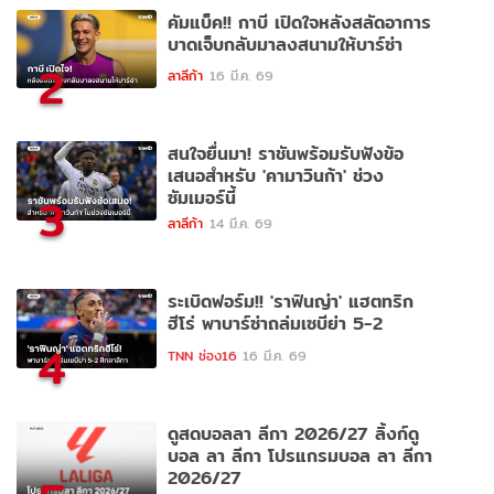
คัมแบ็ค!! กาบี เปิดใจหลังสลัดอาการ
บาดเจ็บกลับมาลงสนามให้บาร์ซ่า
2
ลาลีก้า
16 มี.ค. 69
สนใจยื่นมา! ราชันพร้อมรับฟังข้อ
เสนอสำหรับ 'คามาวินก้า' ช่วง
ซัมเมอร์นี้
3
ลาลีก้า
14 มี.ค. 69
ระเบิดฟอร์ม!! 'ราฟินญ่า' แฮตทริก
ฮีโร่ พาบาร์ซ่าถล่มเซบีย่า 5-2
4
TNN ช่อง16
16 มี.ค. 69
ดูสดบอลลา ลีกา 2026/27 ลิ้งก์ดู
บอล ลา ลีกา โปรแกรมบอล ลา ลีกา
2026/27