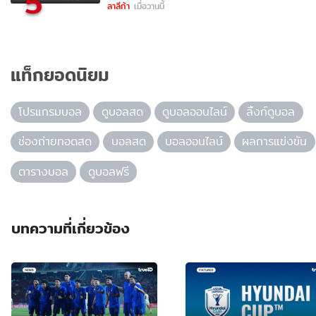
5
ลาลีก้า
เมื่อวานนี้
แท็กยอดนิยม
โปรแกรมบอล
ดูบอลสด
ดูบอลออนไลน์
ลิ้งก์ดูบอล
ช่องถ่ายทอดสด
บอลสด
บอลออนไลน์
ผลการแข่งขัน
ตารางบอล
ดูบอลฟรี
บทความที่เกี่ยวข้อง