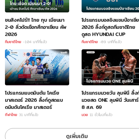
ชนสิงคโปร์!! ไทย ทุบ เมียนมา
โปรแกรมบอลชิงแชมป์อาเซี
2-0 ลิ่วตัดเชือกศึกอาเซียน คัพ
2026 ลิ้งก์ดูสดทีมชาติไทย
2026
ดูสด HYUNDAI CUP
ทีมชาติไทย
-104 นาทีที่แล้ว
ทีมชาติไทย
-89 นาทีที่แล้ว
โปรแกรมแบดมินตัน โคเรีย
โปรแกรมมวยวัน ลุมพินี ลิ้งก
มาสเตอร์ 2026 ลิ้งก์ดูสดแบ
มวยสด ONE ลุมพินี วันเสาร์ท
ดมินตันโคเรีย มาสเตอร์
8 ส.ค. 69
กีฬาไทย
31 นาทีที่แล้ว
มวย
11 ชั่วโมงที่แล้ว
ดูเพิ่มเติม