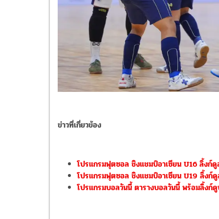
ข่าวที่เกี่ยวข้อง
โปรแกรมฟุตซอล ชิงแชมป์อาเซียน U16 ลิ้งก์ด
โปรแกรมฟุตซอล ชิงแชมป์อาเซียน U19 ลิ้งก์
โปรแกรมบอลวันนี้ ตารางบอลวันนี้ พร้อมลิ้งก์