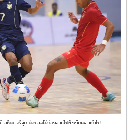
อชิตะ ศรีจุ๋ย ตัดบอลได้ก่อนลากไปยิงเบียดเสาเข้าไป