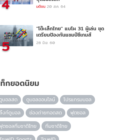
4
มติชน
20 ส.ค. 64
"โต๊ะเล็กไทย" แบโผ 31 ผู้เล่น ชุด
เตรียมป้องกันแชมป์ซีเกมส์
5
28 มิ.ย. 60
ท็กยอดนิยม
ดูบอลสด
ดูบอลออนไลน์
โปรแกรมบอล
ลิ้งก์ดูบอล
ช่องถ่ายทอดสด
ฟุตซอล
ฟุตซอลทีมชาติไทย
ทีมชาติไทย
TrueID Sports
TrueID