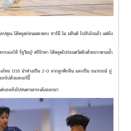
ิลปคุณ ได้หลุดก่อนแตะหลบ ซาร์นี โม มยินต์ ไปสับไกแล้ว แต่ยัง
ยกบอลให้ รัฐวิชญ์ ศรีรักษา ได้หลุดไปก่อนตวัดยิงด้วยขวาตามน้ำ
อลไทย U16 นำห่างเป็น 2-0 จากลูกคิกอิน และเป็น ธนวรรธน์ ภู่
แรกไปด้วยสกอร์นี้
ิงแต่บอลยังไปชนคานกระเด้งออกมา