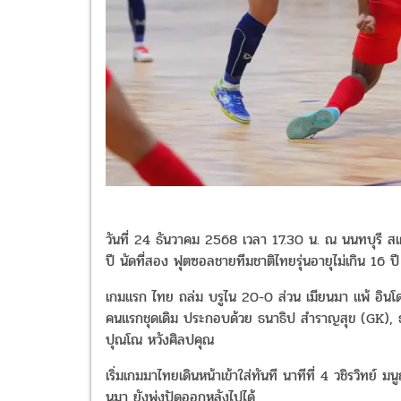
วันที่ 24 ธันวาคม 2568 เวลา 17.30 น. ณ นนทบุรี สเต
ปี นัดที่สอง ฟุตซอลชายทีมชาติไทยรุ่นอายุไม่เกิน 1
เกมแรก ไทย ถล่ม บรูไน 20-0 ส่วน เมียนมา แพ้ อินโดนี
คนแรกชุดเดิม ประกอบด้วย ธนาธิป สำราญสุข (GK), ธน
ปุณโณ หวังศิลปคุณ
เริ่มเกมมาไทยเดินหน้าเข้าใส่ทันที นาทีที่ 4 วชิรวิทย์ ม
นมา ยังพุ่งปัดออกหลังไปได้