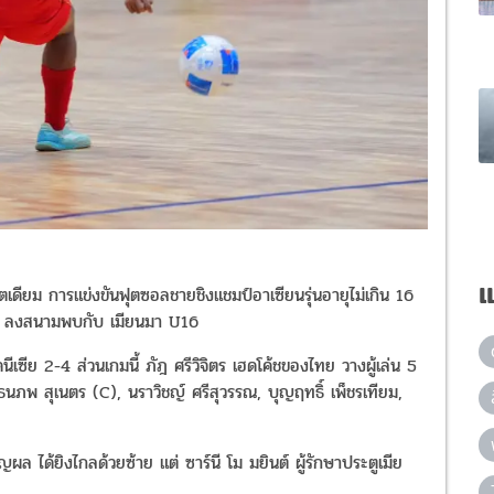
แ
เดียม การแข่งขันฟุตซอลชายชิงแชมป์อาเซียนรุ่นอายุไม่เกิน 16
6 ปี ลงสนามพบกับ เมียนมา U16
เซีย 2-4 ส่วนเกมนี้ ภัฎ ศรีวิจิตร เฮดโค้ชของไทย วางผู้เล่น 5
ภพ สุเนตร (C), นราวิชญ์ ศรีสุวรรณ, บุญฤทธิ์ เพ็ชรเทียม,
นูญผล ได้ยิงไกลด้วยซ้าย แต่ ซาร์นี โม มยินต์ ผู้รักษาประตูเมีย