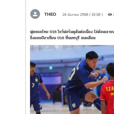
THEO
24 ธันวาคม 2568 ( 19:30 )
ฟุตซอลไทย U16 โชว์ฟอร์มดุดันต่อเนื่อง ไล่ต้อนเอาช
ชิงแชมป์อาเซียน U16 ที่นนทบุรี สเตเดียม