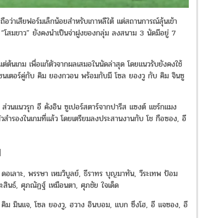
ถือว่าเสียฟอร์มเล็กน้อยสำหรับเกาหลีใต้ แต่สถานการณ์ลุ้นเข้า
 “โสมขาว” ยังคงนำเป็นจ่าฝูงของกลุ่ม ลงสนาม 3 นัดมีอยู่ 7
้งแต่ต้นเกม เพื่อแก้ตัวจากผลเสมอในนัดล่าสุด โดยแนวรับยังคงใช้
ซนเตอร์คู่กับ คิม ยองกวอน พร้อมกับมี โซล ยองวู กับ คิม จินซู
่วนแนวรุก อี คังอิน ซูเปอร์สตาร์จากปารีส แซงต์ แชร์กแมง
นตัวสำรองในเกมที่แล้ว โดยเตรียมลงประสานงานกับ โช กือซอง, อี
ม
ส ดอเลาะ, พรรษา เหมวิบูลย์, ธีราทร บุญมาทัน, วีระเทพ ป้อม
ะสินธ์, ศุภณัฏฐ์ เหมือนตา, ศุภชัย ใจเด็ด
 คิม มินแจ, โซล ยองวู, ฮวาง อินบอม, แบก ซึงโฮ, อี แจซอง, อี