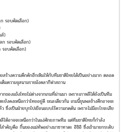
ก รอบคัดเลือก)
)
ส์)
ลก รอบคัดเลือก)
 รอบคัดเลือก)
วยสร้างความคึกคักฮึกเหิมให้กับทีมชาติไทยได้เป็นอย่างมาก ตลอด
ึกเต็มความจุสนามราชมังคลากีฬาสถาน
านยากของแข้งไทย
ไม่ต่างจากเกมที่ผ่านมา เพราะเกาหลีใต้ยังเป็นทีม
ตะยังคงเหนือกว่าไทยอยู่ดี ขณะเดียวกัน เกมนี้ขุนพลช้างศึกอาจจะ
ว ซึ่งเป็นฝ่ายบุกไปเยือนแบบไร้ความกดดัน เพราะไม่มีอะไรจะเสีย
เกาหลีใต้อาจจะเหนือกว่าในแง่ศักยภาพทีม แต่ทีมชาติไทยก็กำลัง
่สำคัญคือ กึ๋นของแม่ทัพอย่างมาซาทาดะ อิชิอิ ซึ่งเข้ามายกระดับ