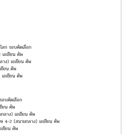
ลโลก รอบคัดเลือก
 เอเชียน คัพ
ลาง) เอเชียน คัพ
ชียน คัพ
 เอเชียน คัพ
รอบคัดเลือก
ชียน คัพ
กลาง) เอเชียน คัพ
ทษ 4-2 (สนามกลาง) เอเชียน คัพ
อเชียน คัพ