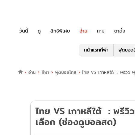
วันนี้
ดู
สิทธิพิเศษ
อ่าน
เกม
ตาตั้ง
หน้าแรกกีฬา
ฟุตบอลล
อ่าน
กีฬา
ฟุตบอลไทย
ไทย VS เกาหลีใต้ : พรีวิว
ไทย VS เกาหลีใต้ : พรี
เลือก (ช่องดูบอลสด)