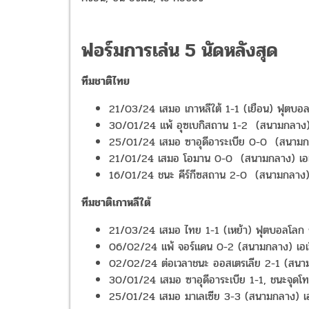
ฟอร์มการเล่น 5 นัดหลังสุด
ทีมชาติไทย
21/03/24 เสมอ เกาหลีใต้ 1-1 (เยือน) ฟุตบอ
30/01/24 แพ้ อุซเบกิสถาน 1-2 (สนามกลาง)
25/01/24 เสมอ ซาอุดีอาระเบีย 0-0 (สนามก
21/01/24 เสมอ โอมาน 0-0 (สนามกลาง) เอเ
16/01/24 ชนะ คีร์กีซสถาน 2-0 (สนามกลาง)
ทีมชาติเกาหลีใต้
21/03/24 เสมอ ไทย 1-1 (เหย้า) ฟุตบอลโลก 
06/02/24 แพ้ จอร์แดน 0-2 (สนามกลาง) เอเ
02/02/24 ต่อเวลาชนะ ออสเตรเลีย 2-1 (สนาม
30/01/24 เสมอ ซาอุดีอาระเบีย 1-1, ชนะจุดโ
25/01/24 เสมอ มาเลเซีย 3-3 (สนามกลาง) เ