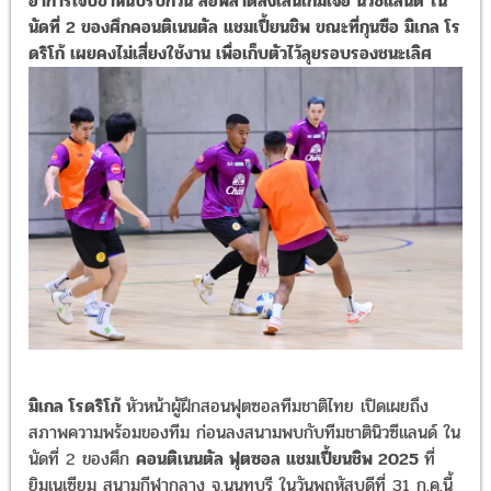
อาการเจ็บขาหนีบรบกวน ส่อพลาดลงเล่นเกมเจอ นิวซีแลนด์ ใน
นัดที่ 2 ของศึกคอนติเนนตัล แชมเปี้ยนชิพ ขณะที่กุนซือ มิเกล โร
ดริโก้ เผยคงไม่เสี่ยงใช้งาน เพื่อเก็บตัวไว้ลุยรอบรองชนะเลิศ
มิเกล โรดริโก้
หัวหน้าผู้ฝึกสอนฟุตซอลทีมชาติไทย เปิดเผยถึง
สภาพความพร้อมของทีม ก่อนลงสนามพบกับทีมชาตินิวซีแลนด์ ใน
นัดที่ 2 ของศึก
คอนติเนนตัล ฟุตซอล แชมเปี้ยนชิพ 2025
ที่
ยิมเนเซียม สนามกีฬากลาง จ.นนทบุรี ในวันพฤหัสบดีที่ 31 ก.ค.นี้