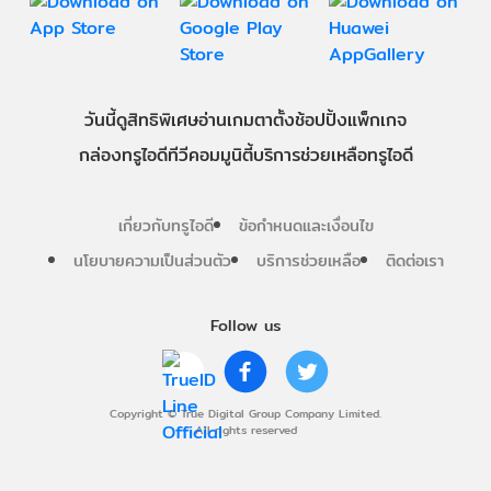
วันนี้
ดู
สิทธิพิเศษ
อ่าน
เกม
ตาตั้ง
ช้อปปิ้ง
แพ็กเกจ
กล่องทรูไอดีทีวี
คอมมูนิตี้
บริการช่วยเหลือทรูไอดี
เกี่ยวกับทรูไอดี
ข้อกำหนดและเงื่อนไข
นโยบายความเป็นส่วนตัว
บริการช่วยเหลือ
ติดต่อเรา
Follow us
Copyright © True Digital Group Company Limited.
All rights reserved