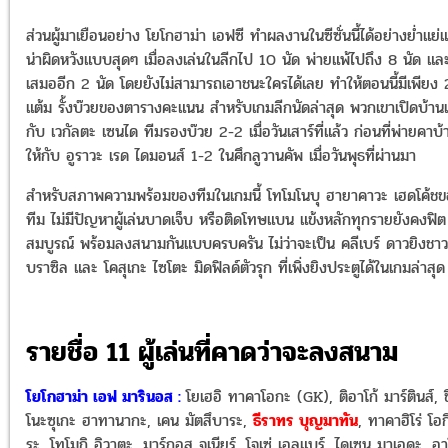
ส่วนผู้มาเยือนอย่าง โยโกฮาม่า เอฟซี ทำผลงานในซีซั่นนี้ได้อย่างย่ำแย่
น่าผิดหวังแบบสุดๆ เมื่อลงเล่นในลีกไป 10 นัด พ่ายแพ้ไปถึง 8 นัด แล
เสมออีก 2 นัด โดยยังไม่สามารถเอาชนะใครได้เลย ทำให้ตอนนี้มีเพียง 
แต้ม รั้งบ๊วยของตารางคะแนน สำหรับเกมลีกนัดล่าสุด พวกเขาเปิดบ้านเ
กับ เวกัลตะ เซนได ทีมรองบ๊วย 2-2 เมื่อวันเสาร์ที่แล้ว ก่อนที่พ่ายคาบ้
ให้กับ อูราวะ เรด ไดมอนส์ 1-2 ในศึกลูวานคัพ เมื่อวันพุธที่ผ่านมา
สำหรับสภาพความพร้อมของทีมในเกมนี้ โทโมโนบุ ฮายาคาวะ เฮดโค้ช
ทีม ไม่มีปัญหาผู้เล่นบาดเจ็บ หรือติดโทษแบน แข้งหลักทุกรายยังคงฟิต
สมบูรณ์ พร้อมลงสนามกันแบบครบครัน ไม่ว่าจะเป็น คลีเบร์ ดาวยิงชาว
บราซิล และ โคสุเกะ ไซโตะ มิดฟิลด์ตัวรุก ที่เพิ่งยิงประตูได้ในเกมล่าสุด
รายชื่อ 11 ผู้เล่นที่คาดว่าจะลงสนาม
โยโกฮาม่า เอฟ มารินอส :
โยเฮอิ ทาคาโอกะ (GK), ติอาโก้ มาร์ตินส์, 
โนะซุเกะ ฮาทานากะ, เคน มัตสึบาระ,
ธีราทร บุญมาทัน
, ทาคาฮิโร่ โอ
ระ, โทโมกิ อิวาตะ, มาร์กอส จูเนียร์, โจเซ่ เอลแบร์, ไดเซน มาเอดะ, อ