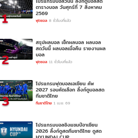
โปรแกรมบอลวันนี้ ลิ้งก์ดูบอลสด
ตารางบอล วันศุกร์ที่ 7 สิงหาคม
1
2569
ฟุตซอล
8 ชั่วโมงที่แล้ว
สรุปผลบอล เช็กผลบอล ผลบอล
สดวันนี้ ผลบอลเมื่อคืน รายงานผล
2
บอล
ฟุตซอล
11 ชั่วโมงที่แล้ว
โปรแกรมฟุตบอลเอเชียน คัพ
2027 รอบคัดเลือก ลิ้งก์ดูบอลสด
3
ทีมชาติไทย
ทีมชาติไทย
1 เม.ย. 69
โปรแกรมบอลชิงแชมป์อาเซียน
2026 ลิ้งก์ดูสดทีมชาติไทย ดูสด
HYUNDAI CUP