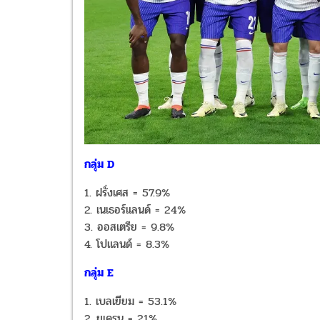
กลุ่ม D
1. ฝรั่งเศส = 57.9%
2. เนเธอร์แลนด์ = 24%
3. ออสเตรีย = 9.8%
4. โปแลนด์ = 8.3%
กลุ่ม E
1. เบลเยียม = 53.1%
2. ยูเครน = 21%