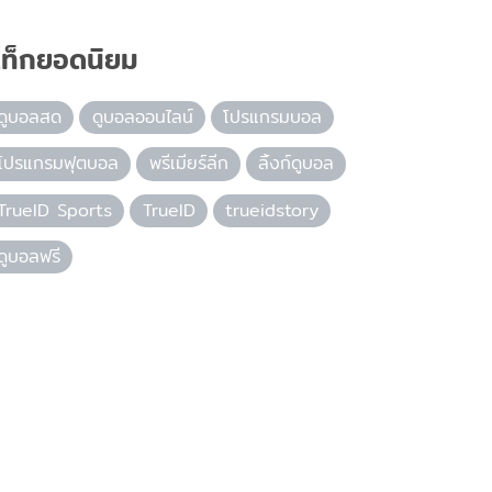
ท็กยอดนิยม
ดูบอลสด
ดูบอลออนไลน์
โปรแกรมบอล
โปรแกรมฟุตบอล
พรีเมียร์ลีก
ลิ้งก์ดูบอล
TrueID Sports
TrueID
trueidstory
ดูบอลฟรี