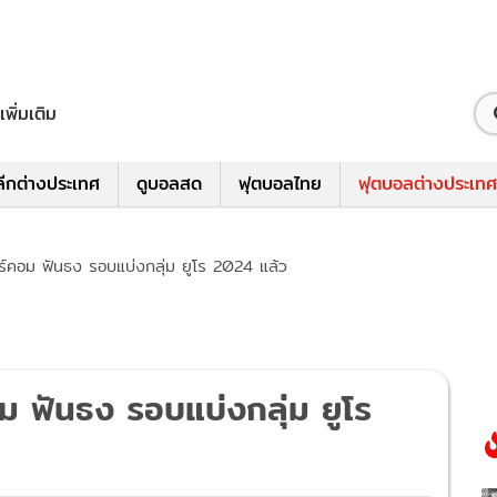
เพิ่มเติม
ีกต่างประเทศ
ดูบอลสด
ฟุตบอลไทย
ฟุตบอลต่างประเทศ
ปอร์คอม ฟันธง รอบแบ่งกลุ่ม ยูโร 2024 แล้ว
อม ฟันธง รอบแบ่งกลุ่ม ยูโร