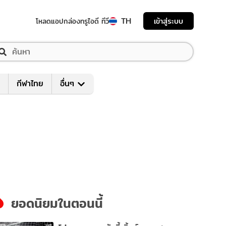
TH
เข้าสู่ระบบ
โหลดแอป
กล่องทรูไอดี ทีวี
กีฬาไทย
อื่นๆ
ยอดนิยมในตอนนี้