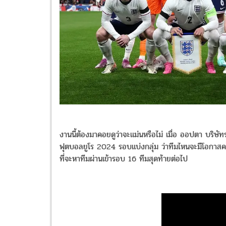
งานนี้ต้องมาคอยดูว่าจะแม่นหรือไม่ เมื่อ ออปตา บริษัทร
ฟุตบอลยูโร 2024 รอบแบ่งกลุ่ม ว่าทีมไหนจะมีโอกาสคว้
ที่จะหาทีมผ่านเข้ารอบ 16 ทีมสุดท้ายต่อไป