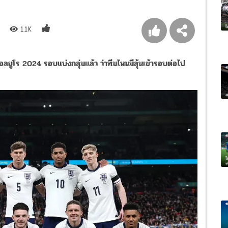
1.1K
ยูโร 2024 รอบแบ่งกลุ่มแล้ว ว่าทีมไหนมีลุ้นเข้ารอบต่อไป