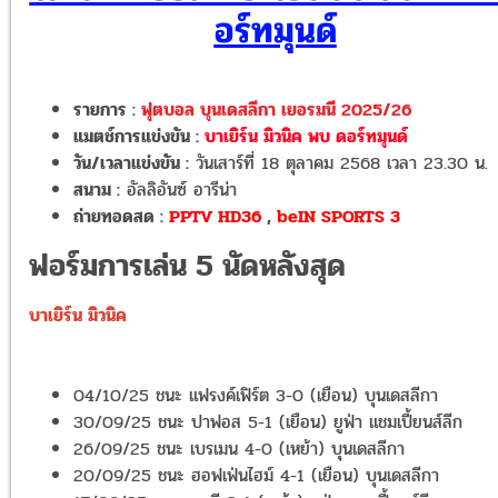
อร์ทมุนด์
รายการ :
ฟุตบอล บุนเดสลีกา เยอรมนี 2025/26
แมตช์การแข่งขัน :
บาเยิร์น มิวนิค พบ ดอร์ทมุนด์
วัน/เวลาแข่งขัน :
วันเสาร์ที่ 18 ตุลาคม 2568 เวลา 23.30 น.
สนาม :
อัลลิอันซ์ อารีน่า
ถ่ายทอดสด :
PPTV HD36
,
beIN SPORTS 3
ฟอร์มการเล่น 5 นัดหลังสุด
บาเยิร์น มิวนิค
04/10/25 ชนะ แฟรงค์เฟิร์ต 3-0 (เยือน) บุนเดสลีกา
30/09/25 ชนะ ปาฟอส 5-1 (เยือน) ยูฟ่า แชมเปี้ยนส์ลีก
26/09/25 ชนะ เบรเมน 4-0 (เหย้า) บุนเดสลีกา
20/09/25 ชนะ ฮอฟเฟ่นไฮม์ 4-1 (เยือน) บุนเดสลีกา