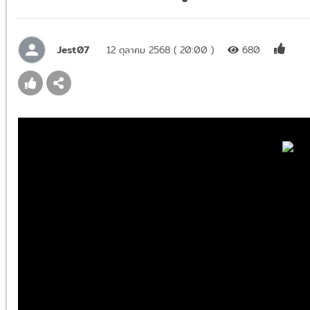
Jest07
12 ตุลาคม 2568 ( 20:00 )
680