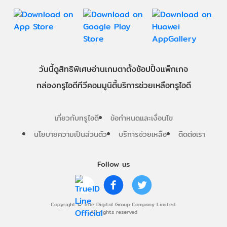
วันนี้
ดู
สิทธิพิเศษ
อ่าน
เกม
ตาตั้ง
ช้อปปิ้ง
แพ็กเกจ
กล่องทรูไอดีทีวี
คอมมูนิตี้
บริการช่วยเหลือทรูไอดี
เกี่ยวกับทรูไอดี
ข้อกำหนดและเงื่อนไข
นโยบายความเป็นส่วนตัว
บริการช่วยเหลือ
ติดต่อเรา
Follow us
Copyright © True Digital Group Company Limited.
All rights reserved