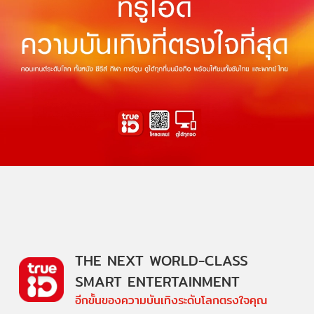
THE NEXT WORLD-CLASS
SMART ENTERTAINMENT
อีกขั้นของความบันเทิงระดับโลกตรงใจคุณ