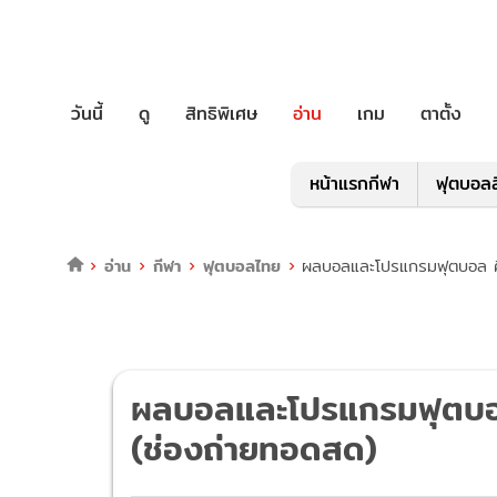
วันนี้
ดู
สิทธิพิเศษ
อ่าน
เกม
ตาตั้ง
หน้าแรกกีฬา
ฟุตบอลล
อ่าน
กีฬา
ฟุตบอลไทย
ผลบอลและโปรแกรมฟุตบอล คิง
ผลบอลและโปรแกรมฟุตบอล ค
(ช่องถ่ายทอดสด)