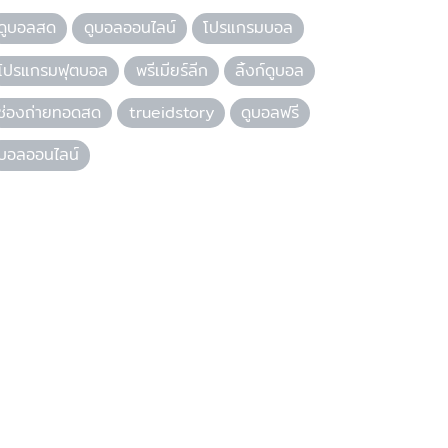
ดูบอลสด
ดูบอลออนไลน์
โปรแกรมบอล
โปรแกรมฟุตบอล
พรีเมียร์ลีก
ลิ้งก์ดูบอล
ช่องถ่ายทอดสด
trueidstory
ดูบอลฟรี
บอลออนไลน์