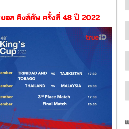
ล คิงส์คัพ ครั้งที่ 48 ปี 2022
แ