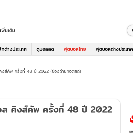
เพิ่มเติม
ีกต่างประเทศ
ดูบอลสด
ฟุตบอลไทย
ฟุตบอลต่างประเทศ
ส์คัพ ครั้งที่ 48 ปี 2022 (ช่องถ่ายทอดสด)
ิงส์คัพ ครั้งที่ 48 ปี 2022