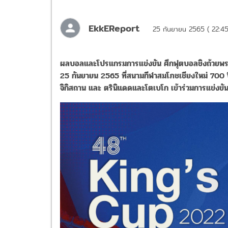
EkkEReport
25 กันยายน 2565 ( 22:45
ผลบอลและโปรแกรมการแข่งขัน ศึกฟุตบอลชิงถ้วยพระรา
25 กันยายน 2565 ที่สนามกีฬาสมโภชเชียงใหม่ 700 ปี
จิกิสถาน และ ตรินิแดดและโตเบโก เข้าร่วมการแข่งขั