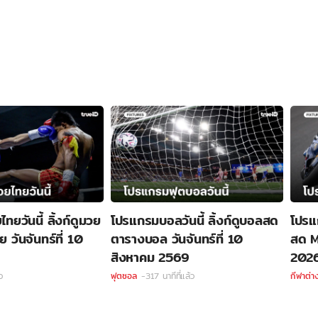
ยวันนี้ ลิ้งก์ดูมวย
โปรแกรมบอลวันนี้ ลิ้งก์ดูบอลสด
โปรแก
วันจันทร์ที่ 10
ตารางบอล วันจันทร์ที่ 10
สด M
สิงหาคม 2569
202
ว
ฟุตซอล
-317 นาทีที่แล้ว
กีฬาต่า