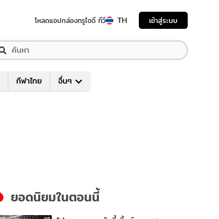
TH
เข้าสู่ระบบ
โหลดแอป
กล่องทรูไอดี ทีวี
กีฬาไทย
อื่นๆ
ยอดนิยมในตอนนี้