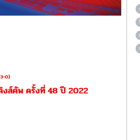
 3-0)
งส์คัพ ครั้งที่ 48 ปี 2022