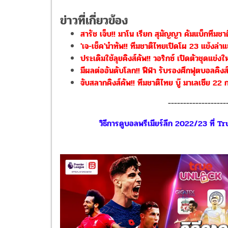
ข่าวที่เกี่ยวข้อง
สารัช เจ็บ!! มาโน เรียก สุมัญญา คัมแบ็กทีมชาต
'เจ-เช็ค'นำทัพ!! ทีมชาติไทยเปิดโผ 23 แข้งล่าแช
ประเดิมใช้ลุยคิงส์คัพ!! วอริกซ์ เปิดตัวชุดแข
มีผลต่ออันดับโลก!! ฟีฟ่า รับรองศึกฟุตบอลคิง
จับสลากคิงส์คัพ!! ทีมชาติไทย บู๊ มาเลเซีย 22 ก.ย
-------------------
วิธีการดูบอลพรีเมียร์ลีก 2022/23 ที่ T