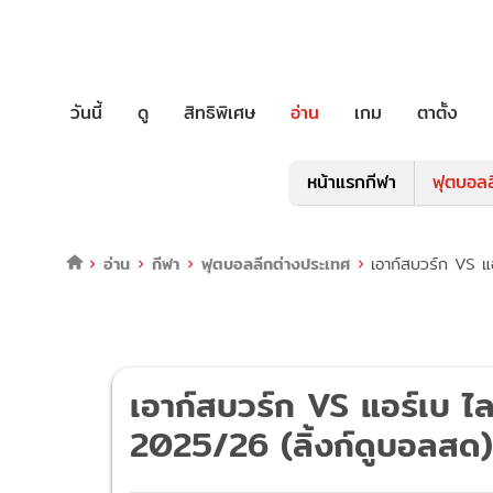
วันนี้
ดู
สิทธิพิเศษ
อ่าน
เกม
ตาตั้ง
หน้าแรกกีฬา
ฟุตบอลล
อ่าน
กีฬา
ฟุตบอลลีกต่างประเทศ
เอาก์สบวร์ก VS แอ
เอาก์สบวร์ก VS แอร์เบ ไลป
2025/26 (ลิ้งก์ดูบอลสด)