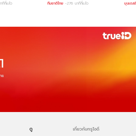
ทีที่แล้ว
ทีมชาติไทย
-276 นาทีที่แล้ว
บุนเดสล
ดู
เกี่ยวกับทรูไอดี