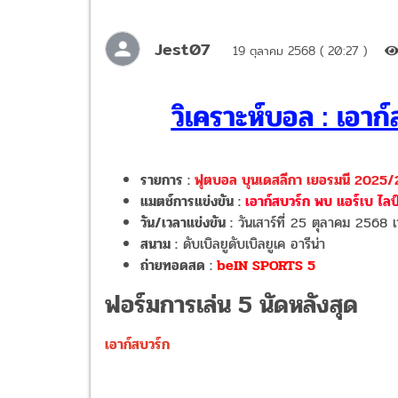
Jest07
19 ตุลาคม 2568 ( 20:27 )
วิเคราะห์บอล : เอาก
รายการ :
ฟุตบอล บุนเดสลีกา เยอรมนี 2025/
แมตช์การแข่งขัน :
เอาก์สบวร์ก พบ แอร์เบ ไลป
วัน/เวลาแข่งขัน :
วันเสาร์ที่ 25 ตุลาคม 2568 
สนาม :
ดับเบิลยูดับเบิลยูเค อารีน่า
ถ่ายทอดสด :
beIN SPORTS 5
ฟอร์มการเล่น 5 นัดหลังสุด
เอาก์สบวร์ก