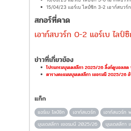
15/04/23 แอร์เบ ไลป์ซิก 3-2 เอาก์สบวร์ก
สกอร์ที่คาด
เอาก์สบวร์ก 0-2 แอร์เบ ไลป์ซิ
ข่าวที่เกี่ยวข้อง
โปรแกรมบุนเดสลีกา 2025/26 ลิ้งก์ดูบอลสด 
ตารางคะแนนบุนเดสลีกา เยอรมนี 2025/26 อัป
แท็ก
แอร์เบ ไลป์ซิก
เอาก์สบวร์ก
เอาก์สบวร์ก พ
บุนเดสลีกา เยอรมนี 2025/26
บุนเดสลีกา เ