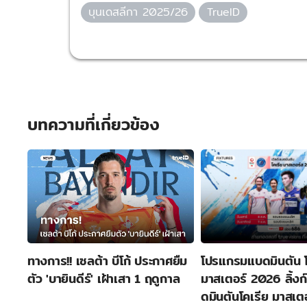
บุนเดสลีกา 2025/26
TrueID
บทความที่เกี่ยวข้อง
ทางการ!! เซลต้า บีโก้ ประกาศยืม
โปรแกรมแบดมินตัน โ
ตัว 'บายินดีร์' เฝ้าเสา 1 ฤดูกาล
มาสเตอร์ 2026 ลิ้งก
ดมินตันโคเรีย มาสเต