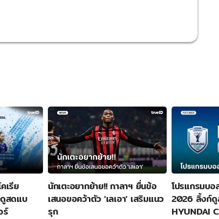
คเรีย
นักเตะอยากย้าย!! กาลาฯ ยื่นข้อ
โปรแกรมบอล
์ดูสดแบ
เสนอขอคว้าตัว 'เลเอา' เสริมแนว
2026 ลิ้งก์ด
อร์
รุก
HYUNDAI 