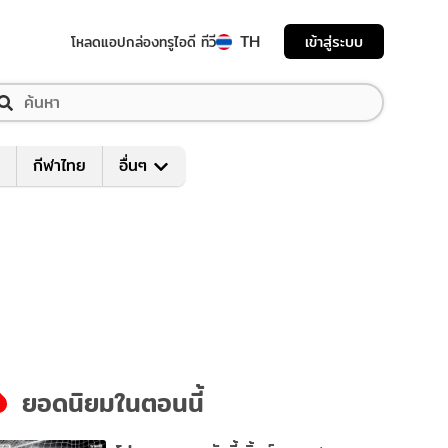
TH
เข้าสู่ระบบ
โหลดแอป
กล่องทรูไอดี ทีวี
กีฬาไทย
อื่นๆ
ยอดนิยมในตอนนี้