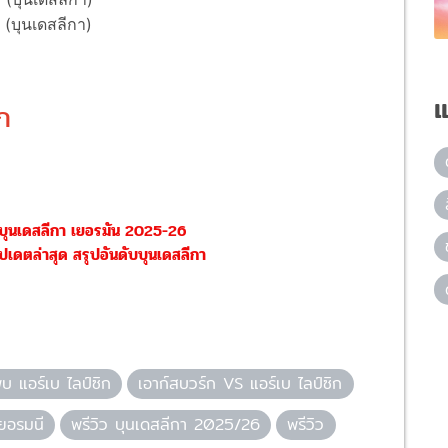
 (บุนเดสลีกา)
แ
ก
บุนเดสลีกา เยอรมัน 2025-26
เดตล่าสุด สรุปอันดับบุนเดสลีกา
บ แอร์เบ ไลป์ซิก
เอาก์สบวร์ก VS แอร์เบ ไลป์ซิก
ยอรมนี
พรีวิว บุนเดสลีกา 2025/26
พรีวิว