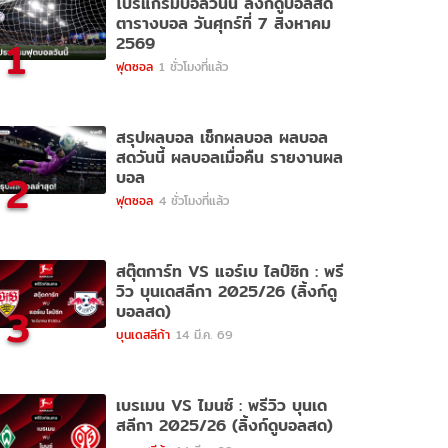
โปรแกรมบอลวันนี้ ลิ้งก์ดูบอลสด
ตารางบอล วันศุกร์ที่ 7 สิงหาคม
1
2569
ฟุตซอล
1 ชั่วโมงที่แล้ว
สรุปผลบอล เช็กผลบอล ผลบอล
สดวันนี้ ผลบอลเมื่อคืน รายงานผล
2
บอล
ฟุตซอล
4 ชั่วโมงที่แล้ว
สตุ๊ตการ์ท VS แอร์เบ ไลป์ซิก : พรี
วิว บุนเดสลีกา 2025/26 (ลิ้งก์ดู
3
บอลสด)
บุนเดสลีก้า
14 มี.ค. 69
เบรเมน VS ไมนซ์ : พรีวิว บุนเด
สลีกา 2025/26 (ลิ้งก์ดูบอลสด)