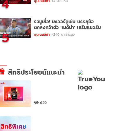
4
บุนเดสลีก้า
14 มี.ค. 69
รอชูเสื้อ! เลเวอร์คูเซ่น บรรลุข้อ
ตกลงคว้าตัว ‘เมดิน่า’ เสริมแนวรับ
5
บุนเดสลีก้า
-246 นาทีที่แล้ว
สิทธิประโยชน์แนะนำ
659