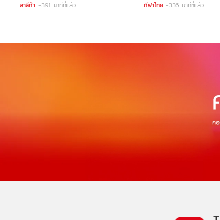
ลาลีก้า
-391 นาทีที่แล้ว
กีฬาไทย
-336 นาทีที่แล้ว
T