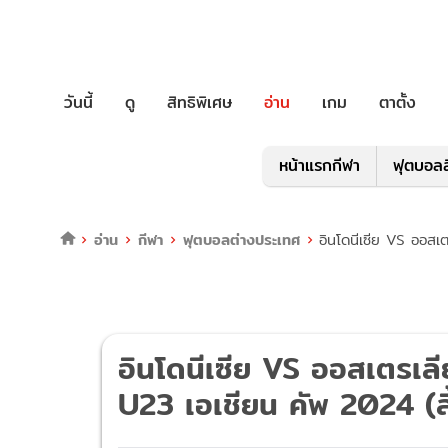
วันนี้
ดู
สิทธิพิเศษ
อ่าน
เกม
ตาตั้ง
หน้าแรกกีฬา
ฟุตบอลล
อ่าน
กีฬา
ฟุตบอลต่างประเทศ
อินโดนีเซีย VS ออสเ
อินโดนีเซีย VS ออสเตรเลี
U23 เอเชียน คัพ 2024 (ล