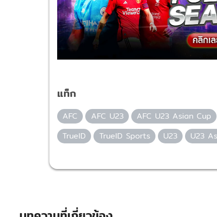
แท็ก
AFC
AFC U23
AFC U23 Asian Cup
TrueID
TrueID Sports
U23
U23 As
บทความที่เกี่ยวข้อง