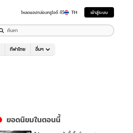
TH
เข้าสู่ระบบ
โหลดแอป
กล่องทรูไอดี ทีวี
กีฬาไทย
อื่นๆ
ยอดนิยมในตอนนี้