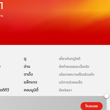
ดู
เกี่ยวกับทรูไอดี
ษ
อ่าน
ข้อกำหนดและเงื่อนไข
ตาตั้ง
นโยบายความเป็นส่วนตัว
แพ็กเกจ
บริการช่วยเหลือ
ดีทีวี
คอมมูนิตี้
ติดต่อเรา
ยเหลือทรูไอ
โหลดเลย