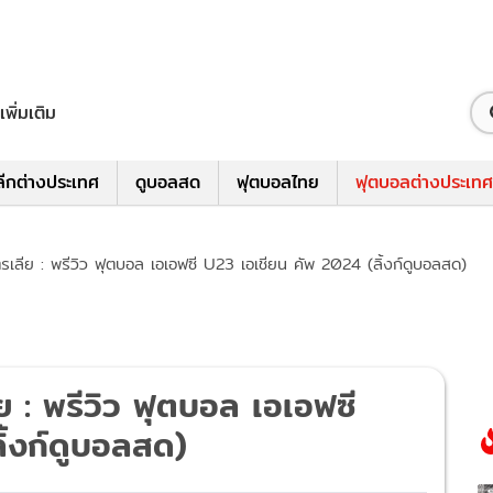
เพิ่มเติม
ีกต่างประเทศ
ดูบอลสด
ฟุตบอลไทย
ฟุตบอลต่างประเทศ
ตรเลีย : พรีวิว ฟุตบอล เอเอฟซี U23 เอเชียน คัพ 2024 (ลิ้งก์ดูบอลสด)
ย : พรีวิว ฟุตบอล เอเอฟซี
ิ้งก์ดูบอลสด)