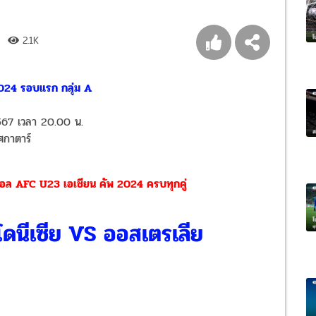
2.1K
2024 รอบแรก กลุ่ม A
567 เวลา 20.00 น.
ศกาตาร์
ุตบอล AFC U23 เอเชียน คัพ 2024 ครบทุกคู่
นโดนีเซีย VS ออสเตรเลีย