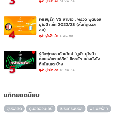
3
ยูฟ่า ยูโรป้า ลีก
31 พ.ค. 69
เฟเยนูร์ด VS ลาซิโอ : พรีวิว ฟุตบอล
ยูโรป้า ลีก 2022/23 (ลิ้งก์ดูบอล
สด)
4
ยูฟ่า ยูโรป้า ลีก
3 พ.ย. 65
รู้จักฟุตบอลถ้วยใหม่ "ยูฟ่า ยูโรป้า
คอนเฟอเรนซ์ลีก" คืออะไร แข่งยังไง
ทีมไหนเตะบ้าง
5
ยูฟ่า ยูโรป้า ลีก
18 ส.ค. 64
แท็กยอดนิยม
ดูบอลสด
ดูบอลออนไลน์
โปรแกรมบอล
พรีเมียร์ลีก