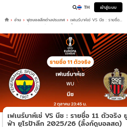
TH
เข้าสู่ระบบ
อ่าน
ฟุตบอลลีกต่างประเทศ
เฟเนร์บาห์เช่ VS นีซ : รายชื่อ
11 ตัวจริง ยูฟ่า ยูโรป้าลีก 2025/26 (ลิ้งก์ดูบอลสด)
เฟเนร์บาห์เช่ VS นีซ : รายชื่อ 11 ตัวจริง ย
ฟ่า ยูโรป้าลีก 2025/26 (ลิ้งก์ดูบอลสด)