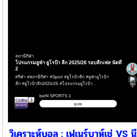
วิเคราะห์บอล : เฟเนร์บาห์เช่ VS น