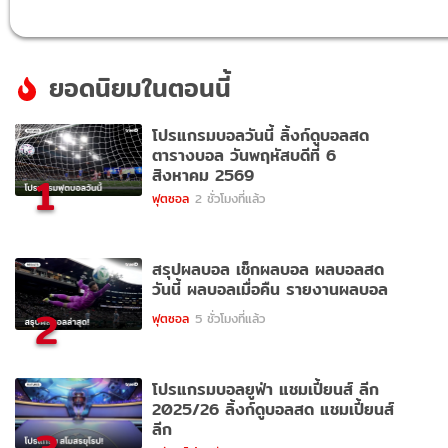
ยอดนิยมในตอนนี้
โปรแกรมบอลวันนี้ ลิ้งก์ดูบอลสด
ตารางบอล วันพฤหัสบดีที่ 6
สิงหาคม 2569
1
ฟุตซอล
2 ชั่วโมงที่แล้ว
สรุปผลบอล เช็กผลบอล ผลบอลสด
วันนี้ ผลบอลเมื่อคืน รายงานผลบอล
2
ฟุตซอล
5 ชั่วโมงที่แล้ว
โปรแกรมบอลยูฟ่า แชมเปี้ยนส์ ลีก
2025/26 ลิ้งก์ดูบอลสด แชมเปี้ยนส์
ลีก