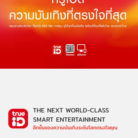
THE NEXT WORLD-CLASS
SMART ENTERTAINMENT
อีกขั้นของความบันเทิงระดับโลกตรงใจคุณ