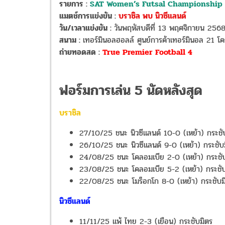
รายการ :
SAT Women’s Futsal Championship 
แมตช์การแข่งขัน :
บราซิล พบ นิวซีแลนด์
วัน/เวลาแข่งขัน :
วันพฤหัสบดีที่ 13 พฤศจิกายน 256
สนาม :
เทอร์มินอลฮอลล์ ศูนย์การค้าเทอร์มินอล 21 โ
ถ่ายทอดสด :
True Premier Football 4
ฟอร์มการเล่น 5 นัดหลังสุด
บราซิล
27/10/25 ชนะ นิวซีแลนด์ 10-0 (เหย้า) กระชั
26/10/25 ชนะ นิวซีแลนด์ 9-0 (เหย้า) กระชับ
24/08/25 ชนะ โคลอมเบีย 2-0 (เหย้า) กระชั
23/08/25 ชนะ โคลอมเบีย 5-2 (เหย้า) กระชับ
22/08/25 ชนะ โมร็อกโก 8-0 (เหย้า) กระชับม
นิวซีแลนด์
11/11/25 แพ้ ไทย 2-3 (เยือน) กระชับมิตร