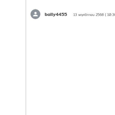
bally4455
13 พฤศจิกายน 2568 ( 10:3