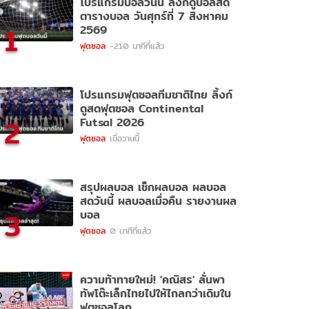
โปรแกรมบอลวันนี้ ลิ้งก์ดูบอลสด
ตารางบอล วันศุกร์ที่ 7 สิงหาคม
1
2569
ฟุตซอล
-210 นาทีที่แล้ว
โปรแกรมฟุตซอลทีมชาติไทย ลิ้งก์
ดูสดฟุตซอล Continental
2
Futsal 2026
ฟุตซอล
เมื่อวานนี้
สรุปผลบอล เช็กผลบอล ผลบอล
สดวันนี้ ผลบอลเมื่อคืน รายงานผล
3
บอล
ฟุตซอล
0 นาทีที่แล้ว
ความท้าทายใหม่! 'คณิสร' ลั่นพา
ทัพโต๊ะเล็กไทยไปให้ไกลกว่าเดิมใน
ฟุตซอลโลก