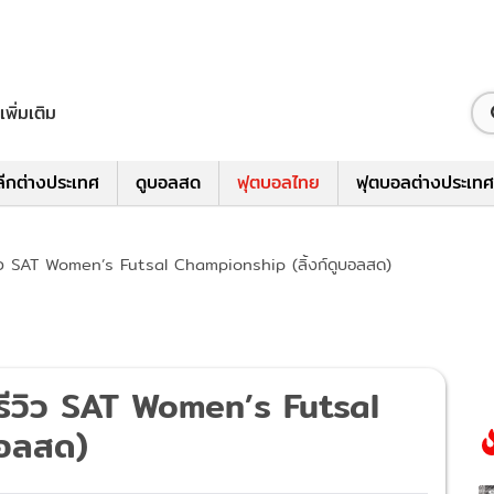
เพิ่มเติม
ีกต่างประเทศ
ดูบอลสด
ฟุตบอลไทย
ฟุตบอลต่างประเทศ
ีวิว SAT Women’s Futsal Championship (ลิ้งก์ดูบอลสด)
พรีวิว SAT Women’s Futsal
บอลสด)