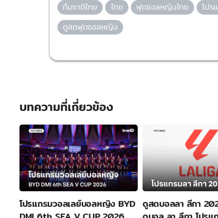
ทีมชาติไทย
ไทย
ฟุตซอลหญิงไทย
โปร
ดูสดฟุตซอลหญิง
บทความที่เกี่ยวข้อง
โปรแกรมวอลเลย์บอลหญิง BYD
ดูสดบอลลา ลีกา 202
DMI 6th SEA V CUP 2026
ดูบอล ลา ลีกา โปร