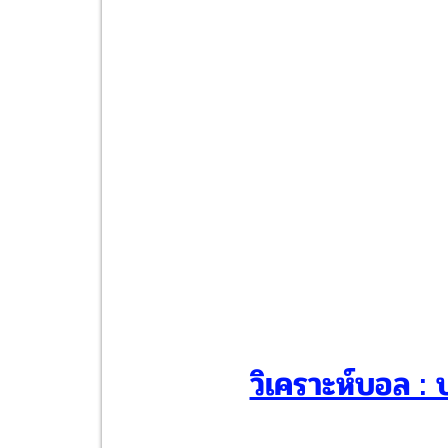
วิเคราะห์บอล : 