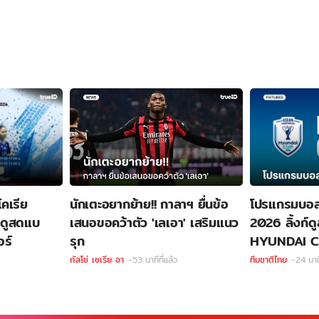
คเรีย
นักเตะอยากย้าย!! กาลาฯ ยื่นข้อ
โปรแกรมบอล
์ดูสดแบ
เสนอขอคว้าตัว 'เลเอา' เสริมแนว
2026 ลิ้งก์ด
อร์
รุก
HYUNDAI 
กัลโช่ เซเรีย อา
-53 นาทีที่แล้ว
ทีมชาติไทย
-24 นาที