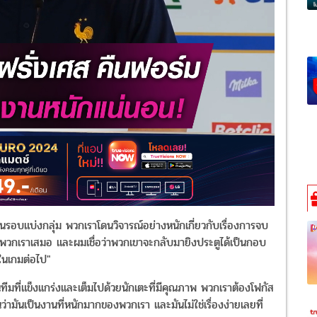
ในรอบแบ่งกลุ่ม พวกเราโดนวิจารณ์อย่างหนักเกี่ยวกับเรื่องการจบ
มของพวกเราเสมอ และผมเชื่อว่าพวกเขาจะกลับมายิงประตูได้เป็นกอบ
กในเกมต่อไป"
มที่แข็งเเกร่งเเละเต็มไปด้วยนักเตะที่มีคุณภาพ พวกเราต้องโฟกัส
่ามันเป็นงานที่หนักมากของพวกเรา เเละมันไม่ใช่เรื่องง่ายเลยที่