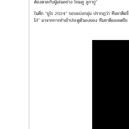
ต้องดวลกับผู้เล่นอย่าง โรเมลู ลูกากู"
ในศึก "ยูโร 2024" รอบเเบ่งกลุ่ม ปรากฏว่า ทีมชาติฝรั่
ไก่" มาจากการทำเข้าประตูตัวเองของ ทีมชาติออสเตรี