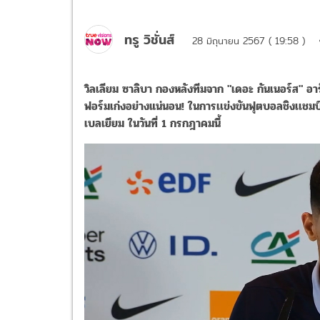
ทรู วิชั่นส์
28 มิถุนายน 2567 ( 19:58 )
วิลเลียม ซาลิบา กองหลังทีมจาก "เดอะ กันเนอร์ส" อาร
ฟอร์มเก่งอย่างแน่นอน! ในการเเข่งขันฟุตบอลชิงเเชมป
เบลเยียม ในวันที่ 1 กรกฎาคมนี้