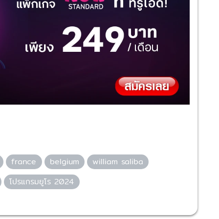
france
belgium
william saliba
โปรแกรมยูโร 2024