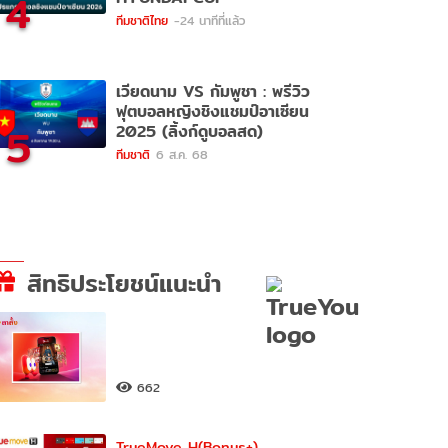
4
ทีมชาติไทย
-24 นาทีที่แล้ว
เวียดนาม VS กัมพูชา : พรีวิว
ฟุตบอลหญิงชิงแชมป์อาเซียน
5
2025 (ลิ้งก์ดูบอลสด)
ทีมชาติ
6 ส.ค. 68
สิทธิประโยชน์แนะนำ
662
TrueMove H(Bonus+)