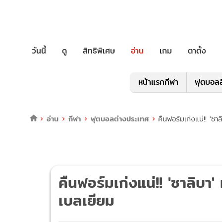
วันนี้
ดู
สิทธิพิเศษ
อ่าน
เกม
ตาตั้ง
หน้าแรกกีฬา
ฟุตบอลล
อ่าน
กีฬา
ฟุตบอลต่างประเทศ
คืนฟอร์มเก่งแน่!! 'ซา
คืนฟอร์มเก่งแน่!! 'ซาลิบา' 
เบลเยียม