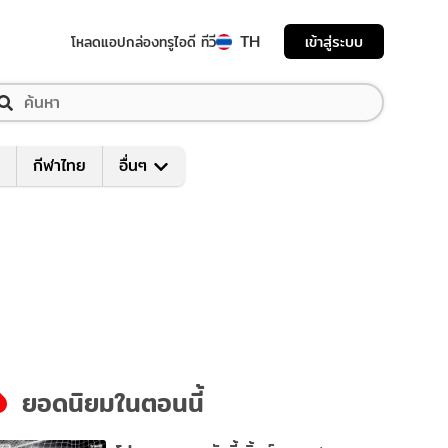
TH
เข้าสู่ระบบ
โหลดแอป
กล่องทรูไอดี ทีวี
กีฬาไทย
อื่นๆ
ยอดนิยมในตอนนี้