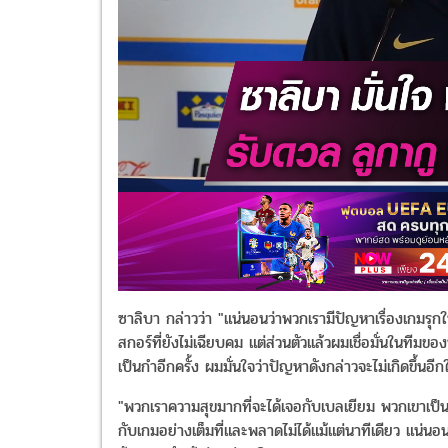
ซาลิบา กล่าวว่า "แน่นอนว่าพวกเรามีปัญหาเรื่องเกมรุก
สกอร์ที่ยังไม่เฉียบคม แต่ส่วนตัวเเล้วผมเชื่อมั่นในที
เป็นกำอีกครั้ง ผมมั่นใจว่าปัญหาดังกล่าวจะไม่เกิดขึ้นอี
"พวกเราความสุขมากที่จะได้เจอกับเบลเยียม พวกเขาเป็นที
กับเกมอย่างเต็มที่และพลาดไม่ได้แม้แต่นาทีเดียว แน่นอนว