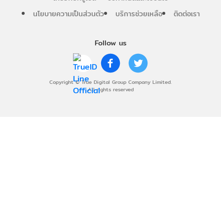
นโยบายความเป็นส่วนตัว
บริการช่วยเหลือ
ติดต่อเรา
Follow us
Copyright © True Digital Group Company Limited.
All rights reserved