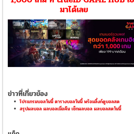
มาได้เลย
ข่าวที่เกี่ยวข้อง
โปรแกรมบอลวันนี้ ตารางบอลวันนี้ พร้อมลิ้งก์ดูบอลสด
สรุปผลบอล ผลบอลเมื่อคืน เช็กผลบอล ผลบอลสดวันนี้
แท็ก