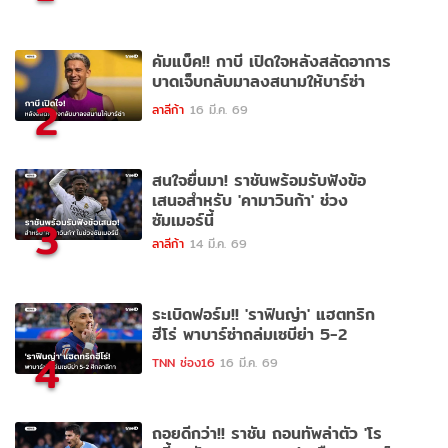
คัมแบ็ค!! กาบี เปิดใจหลังสลัดอาการ
บาดเจ็บกลับมาลงสนามให้บาร์ซ่า
2
ลาลีก้า
16 มี.ค. 69
สนใจยื่นมา! ราชันพร้อมรับฟังข้อ
เสนอสำหรับ 'คามาวินก้า' ช่วง
ซัมเมอร์นี้
3
ลาลีก้า
14 มี.ค. 69
ระเบิดฟอร์ม!! 'ราฟินญ่า' แฮตทริก
ฮีโร่ พาบาร์ซ่าถล่มเซบีย่า 5-2
4
TNN ช่อง16
16 มี.ค. 69
ถอยดีกว่า!! ราชัน ถอนทัพล่าตัว 'โร