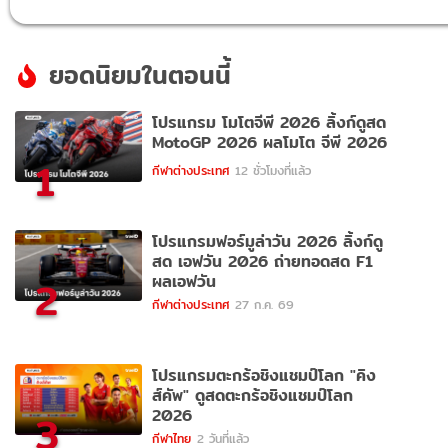
ยอดนิยมในตอนนี้
โปรแกรม โมโตจีพี 2026 ลิ้งก์ดูสด
MotoGP 2026 ผลโมโต จีพี 2026
1
กีฬาต่างประเทศ
12 ชั่วโมงที่แล้ว
โปรแกรมฟอร์มูล่าวัน 2026 ลิ้งก์ดู
สด เอฟวัน 2026 ถ่ายทอดสด F1
ผลเอฟวัน
2
กีฬาต่างประเทศ
27 ก.ค. 69
โปรแกรมตะกร้อชิงแชมป์โลก "คิง
ส์คัพ" ดูสดตะกร้อชิงแชมป์โลก
2026
3
กีฬาไทย
2 วันที่แล้ว