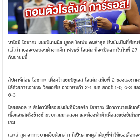
นาโอมิ โอซากะ แชมป์เทนนิส ยูเอส โอเพ่น คนล่าสุด ยืนยันเป็นที่เรียบ
แล้วว่า เธอจะขอถอนตัวจากศึก เฟรนซ์ โอเพ่น ที่จะเปิดฉากในวันที่ 27
กันยายนนี้
สัปดาห์ก่อน โอซากะ เพิ่งคว้าแชมป์ยูเอส โอเพ่น สมัยที่ 2 ของเธอมา
ได้ด้วยการเอาชนะ วิคตอเรีย อาซาเรนก้า 2-1 เชต สกอร์ 1-6, 6-3 แล
6-3
โดยตลอด 2 สัปดาห์ที่เธอแข่งขันที่นิวยอร์ก โอซากะ มีอากาบาดเจ็บกล
เนื้อแฮมสตริงข้างซ้ายรบกวนมาตลอด และต้องพักผ้าเพื่อลงแข่งขันในม
เกม
และล่าวุด อาการบาดเจ็บดังกล่าว ก็เป็นสาเหตุสำคัญที่ทำให้เธอเลือกจะ