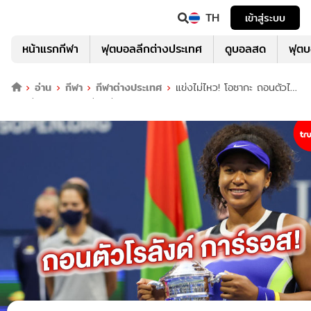
TH
เข้าสู่ระบบ
หน้าแรกกีฬา
ฟุตบอลลีกต่างประเทศ
ดูบอลสด
ฟุต
อ่าน
กีฬา
กีฬาต่างประเทศ
แข่งไม่ไหว! โอซากะ ถอนตัวไม่
ลงแข่ง เฟรนซ์ โอเพ่น เรียบร้อยแล้ว