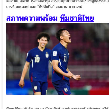
ตอร์ปิโด เบลาซ ในลีกเบลารุส ส่วนเกมรุกฝากความหวังไว้ที่คู่กองหน้า 
ยานช์ เมเรดอฟ และ “กัปตันทีม” เอลมาน ทากาเยฟ
สภาพความพร้อม
ทีมชาติไทย