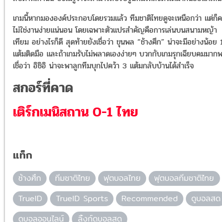
เกมนี้หากมององค์ประกอบโดยรวมแล้ว ทีมชาติไทยดูจะเหนือกว่า แต่ก็
ไม่ใช่งานง่ายแน่นอน โดยเฉพาะตัวแปรสำคัญคือการเล่นบนสนามหญ้า
เทียม อย่างไรก็ดี สุดท้ายยังเชื่อว่า ขุนพล “ช้างศึก” น่าจะมีอย่างน้อย 
แต้มติดมือ และถ้าเกมรับไม่พลาดเองง่ายๆ บวกกับเกมรุกเฉียบคมมาก
เชื่อว่า อิชิอิ น่าจะพาลูกทีมบุกไปคว้า 3 แต้มกลับบ้านได้สำเร็จ
สกอร์ที่คาด
เติร์กเมนิสถาน 0-1 ไทย
แท็ก
ช้างศึก
ทีมชาติไทย
ฟุตบอลไทย
ฟุตบอลทีมชาติไทย
TrueID
TrueID Sports
Recommended
ดูบอลสด
ดูบอลออนไลน์
ลิ้งก์ดูบอลสด