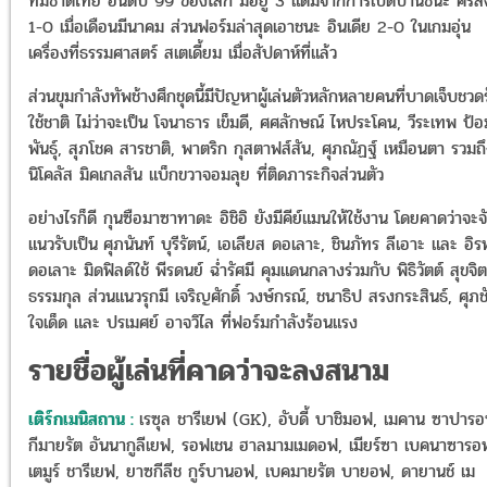
ทีมชาติไทย อันดับ 99 ของโลก มีอยู่ 3 แต้มจากการเปิดบ้านชนะ ศรีล
1-0 เมื่อเดือนมีนาคม ส่วนฟอร์มล่าสุดเอาชนะ อินเดีย 2-0 ในเกมอุ่น
เครื่องที่ธรรมศาสตร์ สเตเดี้ยม เมื่อสัปดาห์ที่แล้ว
ส่วนขุมกำลังทัพช้างศึกชุดนี้มีปัญหาผู้เล่นตัวหลักหลายคนที่บาดเจ็บชวด
ใช้ชาติ ไม่ว่าจะเป็น โจนาธาร เข็มดี, ศศลักษณ์ ไหประโคน, วีระเทพ ป้อ
พันธุ์, สุภโชค สารชาติ, พาตริก กุสตาฟส์สัน, ศุภณัฏฐ์ เหมือนตา รวมถ
นิโคลัส มิคเกลสัน แบ็กขวาจอมลุย ที่ติดภาระกิจส่วนตัว
อย่างไรก็ดี กุนซือมาซาทาดะ อิชิอิ ยังมีคีย์แมนให้ใช้งาน โดยคาดว่าจะจ
แนวรับเป็น
ศุภนันท์ บุรีรัตน์, เอเลียส ดอเลาะ, ชินภัทร ลีเอาะ และ อิ
ดอเลาะ มิดฟิลด์ใช้ พีรดนย์ ฉ่ำรัศมี คุมแดนกลางร่วมกับ พิธิวัตต์ สุขจิ
ธรรมกุล ส่วนแนวรุกมี เจริญศักดิ์ วงษ์กรณ์, ชนาธิป สรงกระสินธ์, ศุภช
ใจเด็ด และ ปรเมศย์ อาจวิไล ที่ฟอร์มกำลังร้อนแรง
รายชื่อผู้เล่นที่คาดว่าจะลงสนาม
เติร์กเมนิสถาน :
เรซุล ชารีเยฟ (GK), อับดี้ บาชิมอฟ, เมคาน ซาปารอ
กีมายรัต อันนากูลีเยฟ, รอฟเชน ฮาลมามเมดอฟ, เมียร์ซา เบคนาซารอ
เตมูร์ ชารีเยฟ, ยาซกีลีช กูร์บานอฟ, เบคมายรัต บายอฟ, ดายานช์ เม