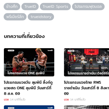
ช้างศึก
TrueID
TrueID Sports
โปรแกรมฟุตบอล
พรีเมียร์ลีก
trueidstory
บทความที่เกี่ยวข้อง
โปรแกรมมวยวัน ลุมพินี ลิ้งก์ดู
โปรแกรมมวยไทย RWS
มวยสด ONE ลุมพินี วันเสาร์ที่
ราชดำเนิน วันเสาร์ที่ 8 สิง
8 ส.ค. 69
69
มวย
14 นาทีที่แล้ว
มวย
14 นาทีที่แล้ว