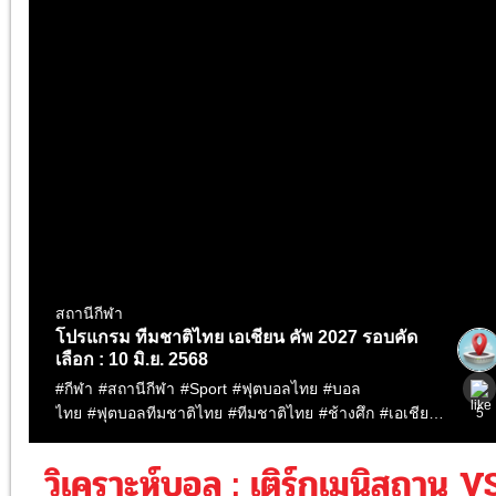
วิเคราะห์บอล : เติร์กเมนิสถาน V