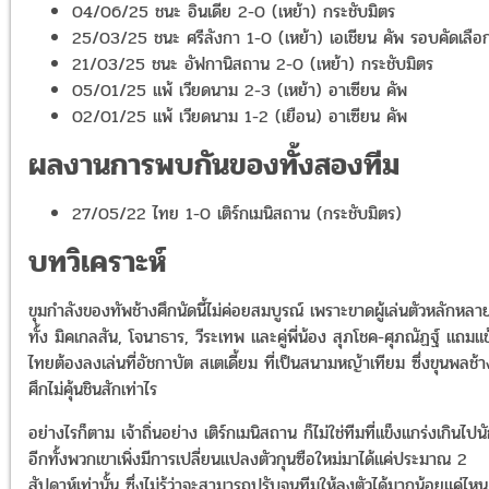
04/06/25 ชนะ อินเดีย 2-0 (เหย้า) กระชับมิตร
25/03/25 ชนะ ศรีลังกา 1-0 (เหย้า) เอเชียน คัพ รอบคัดเลือ
21/03/25 ชนะ อัฟกานิสถาน 2-0 (เหย้า) กระชับมิตร
05/01/25 แพ้ เวียดนาม 2-3 (เหย้า) อาเซียน คัพ
02/01/25 แพ้ เวียดนาม 1-2 (เยือน) อาเซียน คัพ
ผลงานการพบกันของทั้งสองทีม
27/05/22 ไทย 1-0 เติร์กเมนิสถาน (กระชับมิตร)
บทวิเคราะห์
ขุมกำลังของทัพช้างศึกนัดนี้ไม่ค่อยสมบูรณ์ เพราะขาดผู้เล่นตัวหลักหล
ทั้ง มิคเกลสัน, โจนาธาร, วีระเทพ และคู่พี่น้อง สุภโชค-ศุภณัฏฐ์ แถมแข
ไทยต้องลงเล่นที่อัชกาบัต สเตเดี้ยม ที่เป็นสนามหญ้าเทียม ซึ่งขุนพลช้า
ศึกไม่คุ้นชินสักเท่าไร
อย่างไรก็ตาม เจ้าถิ่นอย่าง เติร์กเมนิสถาน ก็ไม่ใช่ทีมที่แข็งแกร่งเกินไปน
อีกทั้งพวกเขาเพิ่งมีการเปลี่ยนแปลงตัวกุนซือใหม่มาได้แค่ประมาณ 2
สัปดาห์เท่านั้น ซึ่งไม่รู้ว่าจะสามารถปรับจูนทีมให้ลงตัวได้มากน้อยแค่ไห