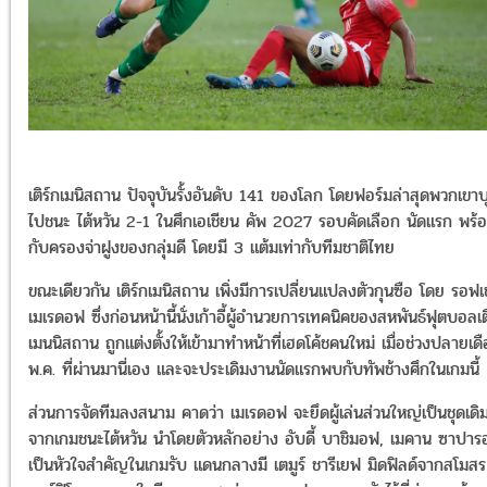
เติร์กเมนิสถาน ปัจจุบันรั้งอันดับ 141 ของโลก โดยฟอร์มล่าสุดพวกเขาบ
ไปชนะ ไต้หวัน 2-1 ในศึกเอเชียน คัพ 2027 รอบคัดเลือก นัดแรก พร้
กับครองจ่าฝูงของกลุ่มดี โดยมี 3 แต้มเท่ากับทีมชาติไทย
ขณะเดียวกัน เติร์กเมนิสถาน เพิ่งมีการเปลี่ยนแปลงตัวกุนซือ โดย รอฟ
เมเรดอฟ ซึ่งก่อนหน้านี้นั่งเก้าอี้ผู้อำนวยการเทคนิคของสหพันธ์ฟุตบอลเต
เมนนิสถาน ถูกแต่งตั้งให้เข้ามาทำหน้าที่เฮดโค้ชคนใหม่ เมื่อช่วงปลายเด
พ.ค. ที่ผ่านมานี่เอง และจะประเดิมงานนัดแรกพบกับทัพช้างศึกในเกมนี้
ส่วนการจัดทีมลงสนาม คาดว่า เมเรดอฟ จะยึดผู้เล่นส่วนใหญ่เป็นชุดเดิ
จากเกมชนะไต้หวัน นำโดยตัวหลักอย่าง อับดี้ บาชิมอฟ, เมคาน ซาปา
เป็นหัวใจสำคัญในเกมรับ แดนกลางมี เตมูร์ ชารีเยฟ มิดฟิลด์จากสโมสร