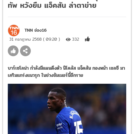
ทัพ หวังยืม แจ็คสัน ล่าตาข่าย
TNN ช่อง16
31 กรกฎาคม 2568 ( 09:20 )
332
บาร์เซโลน่า กำลังมีแผนดึงตัว นิโคลัส แจ็คสัน กองหน้า เชลซี มา
เสริมแกร่งแนวรุก ในช่วงซัมเมอร์นี้อีกราย