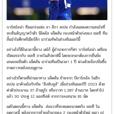
บาร์เซโลน่า ทีมแกร่งแห่ง ลา ลีกา สเปน กำลังแสดงความสนใจที่
จะเซ็นสัญญาคว้าตัว นิโคลัส แจ็คสัน กองหน้าตัวเก่งของ เชลซี ทีม
ชั้นนำในศึกพรีเมียร์ลีก มาร่วมทัพในช่วงซัมเมอร์นี้
อย่างไรก็ดีในเวลานี้ทาง เดโก้ ผู้อำนวยการกีฬา บาร์เซโลน่า เตรียม
เปิดเจรจากับ เชลซี ภายในสัปดาห์นี้ โดยพวกเขาต้องการยื่นข้อ
เสนอขอยืมตัว แจ็คสัน มาร่วมทีมเป็นเวลา 1 ปี พ่วงด้วยอ็อปชั่นซื้อ
ขาดถาวรหลังจบฤดูกาล
อย่างไรก็ตามที่ผ่านมาทาง แจ็คสัน ย้ายจาก บียาร์เรอัล ในลีก
สเปน มาค้าแข้งกับทัพ "สิงห์บลูส์" เมื่อช่วงซัมเมอร์ปี 2023 ด้วย
ค่าตัวประมาณ 37 ล้านยูโร หรือราวๆ 1,387 ล้านบาท โดยทำไป
แล้ว 30 ประตู 12 แอสซิสต์ จากการลงสนาม 81 นัด
แต่ในตอนนี้ทาง แจ็คสัน ส่อแววที่จะหมดอนาคตกับ เชลซี ใน
ฤดูกาลนี้ หลังจากการย้ายเข้ามาของ 2 กองหน้าตัวใหม่ ชูเอา เป