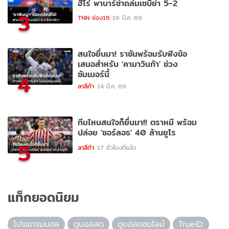
ฮีโร่ พาบาร์ซ่าถล่มเซบีย่า 5-2
3
TNN ช่อง16
16 มี.ค. 69
สนใจยื่นมา! ราชันพร้อมรับฟังข้อ
เสนอสำหรับ 'คามาวินก้า' ช่วง
ซัมเมอร์นี้
4
ลาลีก้า
14 มี.ค. 69
ทีมไหนสนใจก็ยื่นมา!! ตราหมี พร้อม
ปล่อย 'ซอร์ลอธ' 40 ล้านยูโร
5
ลาลีก้า
17 ชั่วโมงที่แล้ว
แท็กยอดนิยม
โปรแกรมบอล
ดูบอลสด
ดูบอลออนไลน์
TrueID