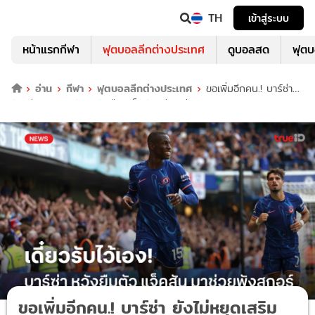
TH
เข้าสู่ระบบ
หน้าแรกกีฬา
ฟุตบอลลีกต่างประเทศ
ดูบอลสด
ฟุต
อ่าน
กีฬา
ฟุตบอลลีกต่างประเทศ
ขอเพิ่มอีกคน.! บาร์ซ่า
ยังไม่หยุดเสริมทัพ หวังยืม แจ็คสัน ล่าตาข่าย
ขอเพิ่มอีกคน.! บาร์ซ่า ยังไม่หยุดเสริม