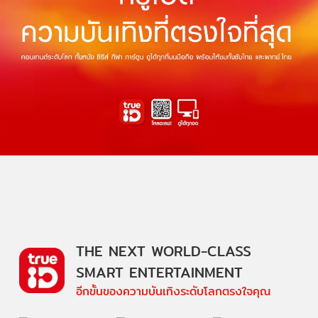
THE NEXT WORLD-CLASS
SMART ENTERTAINMENT
อีกขั้นของความบันเทิงระดับโลกตรงใจคุณ