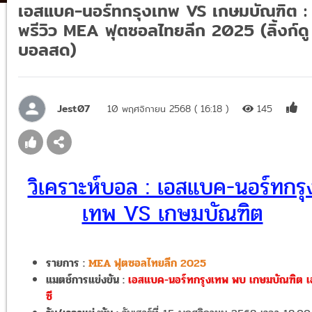
เอสแบค-นอร์ทกรุงเทพ VS เกษมบัณฑิต :
พรีวิว MEA ฟุตซอลไทยลีก 2025 (ลิ้งก์ดู
บอลสด)
Jest07
10 พฤศจิกายน 2568 ( 16:18 )
145
วิเคราะห์บอล : เอสแบค-นอร์ทกรุ
เทพ VS เกษมบัณฑิต
รายการ :
MEA ฟุตซอลไทยลีก 2025
แมตช์การแข่งขัน :
เอสแบค-นอร์ทกรุงเทพ พบ เกษมบัณฑิต 
ซี