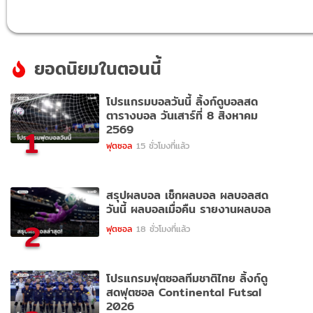
ยอดนิยมในตอนนี้
โปรแกรมบอลวันนี้ ลิ้งก์ดูบอลสด
ตารางบอล วันเสาร์ที่ 8 สิงหาคม
2569
1
ฟุตซอล
15 ชั่วโมงที่แล้ว
สรุปผลบอล เช็กผลบอล ผลบอลสด
วันนี้ ผลบอลเมื่อคืน รายงานผลบอล
2
ฟุตซอล
18 ชั่วโมงที่แล้ว
โปรแกรมฟุตซอลทีมชาติไทย ลิ้งก์ดู
สดฟุตซอล Continental Futsal
2026