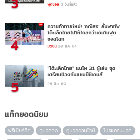
3
ฟุตซอล
3 วันที่แล้ว
ความท้าทายใหม่! 'คณิสร' ลั่นพาทัพ
โต๊ะเล็กไทยไปให้ไกลกว่าเดิมในฟุต
ซอลโลก
4
มติชน
20 ส.ค. 64
"โต๊ะเล็กไทย" แบโผ 31 ผู้เล่น ชุด
เตรียมป้องกันแชมป์ซีเกมส์
5
28 มิ.ย. 60
แท็กยอดนิยม
พรีเมียร์ลีก
ดูบอลสด
ดูบอลออนไลน์
โปรแกรมบอล