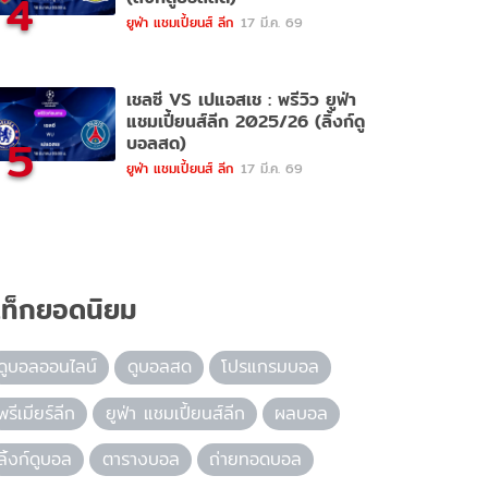
4
ยูฟ่า แชมเปี้ยนส์ ลีก
17 มี.ค. 69
เชลซี VS เปแอสเช : พรีวิว ยูฟ่า
แชมเปี้ยนส์ลีก 2025/26 (ลิ้งก์ดู
5
บอลสด)
ยูฟ่า แชมเปี้ยนส์ ลีก
17 มี.ค. 69
ท็กยอดนิยม
ดูบอลออนไลน์
ดูบอลสด
โปรแกรมบอล
พรีเมียร์ลีก
ยูฟ่า แชมเปี้ยนส์ลีก
ผลบอล
ลิ้งก์ดูบอล
ตารางบอล
ถ่ายทอดบอล