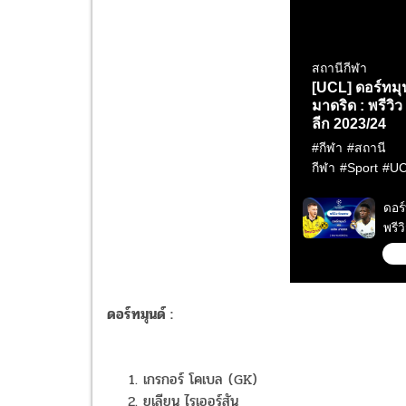
ดอร์ทมุนด์ :
เกรกอร์ โคเบล (GK)
ยูเลียน ไรเออร์สัน