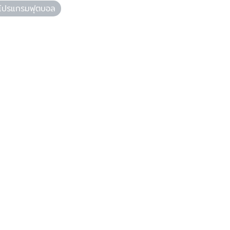
โปรแกรมฟุตบอล