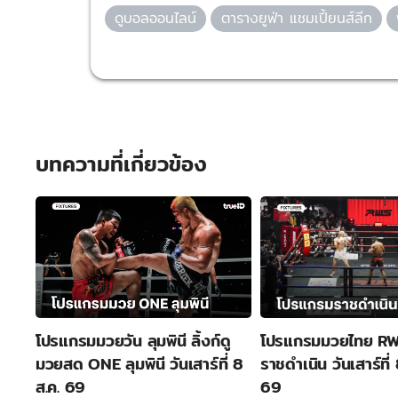
ดูบอลออนไลน์
ตารางยูฟ่า แชมเปี้ยนส์ลีก
บทความที่เกี่ยวข้อง
โปรแกรมมวยวัน ลุมพินี ลิ้งก์ดู
โปรแกรมมวยไทย R
มวยสด ONE ลุมพินี วันเสาร์ที่ 8
ราชดำเนิน วันเสาร์ที
ส.ค. 69
69