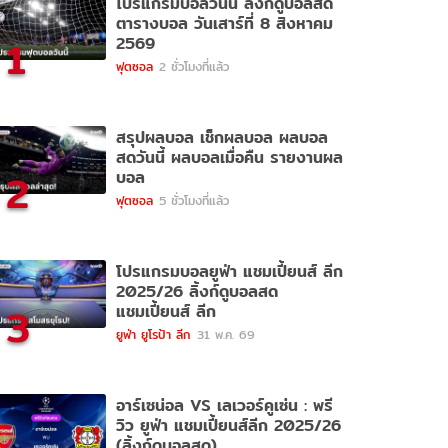
โปรแกรมบอลวันนี้ ลิ้งก์ดูบอลสด
ตารางบอล วันเสาร์ที่ 8 สิงหาคม
1
2569
ฟุตซอล
2 ชั่วโมงที่แล้ว
สรุปผลบอล เช็กผลบอล ผลบอล
สดวันนี้ ผลบอลเมื่อคืน รายงานผล
2
บอล
ฟุตซอล
5 ชั่วโมงที่แล้ว
โปรแกรมบอลยูฟ่า แชมเปี้ยนส์ ลีก
2025/26 ลิ้งก์ดูบอลสด
3
แชมเปี้ยนส์ ลีก
ยูฟ่า ยูโรป้า ลีก
31 พ.ค. 69
อาร์เซน่อล VS เลเวอร์คูเซ่น : พรี
วิว ยูฟ่า แชมเปี้ยนส์ลีก 2025/26
(ลิ้งก์ดูบอลสด)