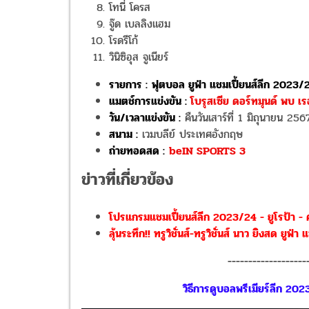
โทนี่ โครส
จู๊ด เบลลิงแฮม
โรดรีโก้
วินิซิอุส จูเนียร์
รายการ :
ฟุตบอล ยูฟ่า แชมเปี้ยนส์ลีก 2023/
แมตช์การแข่งขัน
:
โบรุสเซีย ดอร์ทมุนด์ พบ เร
วัน/เวลาแข่งขัน :
คืนวันเสาร์ที่ 1 มิถุนายน 25
สนาม :
เวมบลีย์ ประเทศอังกฤษ
ถ่ายทอดสด :
beIN SPORTS 3
ข่าวที่เกี่ยวข้อง
โปรแกรมแชมเปี้ยนส์ลีก 2023/24 - ยูโรป้า - 
ลุ้นระทึก!! ทรูวิชั่นส์-ทรูวิชั่นส์ นาว ยิงสด ยูฟ่า
-------------------
วิธีการดูบอลพรีเมียร์ลีก 202