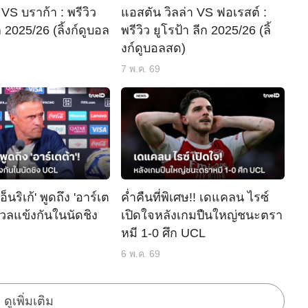
 VS บราก้า : พรีวิว
แอสตัน วิลล่า VS ฟอเรสต์ :
ก 2025/26 (ลิ้งก์ดูบอล
พรีวิว ยูโรป้า ลีก 2025/26 (ลิ้
งก์ดูบอลสด)
7 พ.ค. 69
'เอ็นริเก้' พูดถึง 'อาร์เต
ค่ำคืนที่พิเศษ!! เดแคลน ไรซ์
ดวลแข้งกันในนัดชิง
เปิดใจหลังเกมปืนใหญ่ชนะตรา
หมี 1-0 ศึก UCL
6 พ.ค. 69
ดูเพิ่มเติม