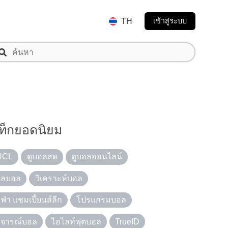
TH
เข้าสู่ระบบ
ท็กยอดนิยม
UCL
ดูบอลสด
ดูบอลออนไลน์
ผลบอล
วิเคราะห์บอล
ูฟ่า แชมเปี้ยนส์ลีก
โปรแกรมบอล
วิจารณ์บอล
ไฮไลท์ฟุตบอล
TrueID