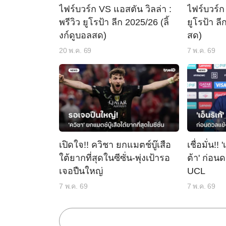
ไฟร์บวร์ก VS แอสตัน วิลล่า :
ไฟร์บวร์ก
พรีวิว ยูโรป้า ลีก 2025/26 (ลิ้
ยูโรป้า ลี
งก์ดูบอลสด)
สด)
20 พ.ค. 69
7 พ.ค. 69
เปิดใจ!! ควิชา ยกแมตช์บู๊เสือ
เชื่อมั่น!! 
ใต้ยากที่สุดในซีซั่น-พุ่งเป้ารอ
ต้า' ก่อน
เจอปืนใหญ่
UCL
7 พ.ค. 69
7 พ.ค. 69