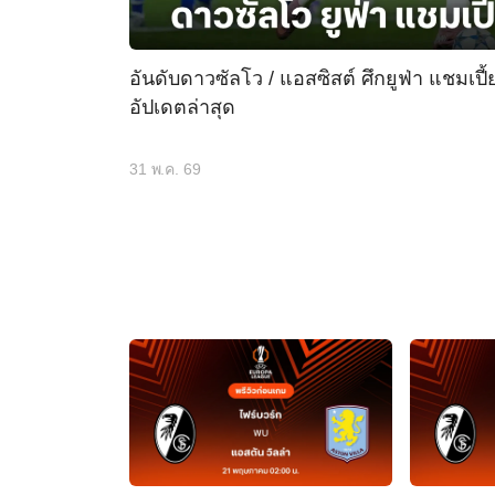
อันดับดาวซัลโว / แอสซิสต์ ศึกยูฟ่า แชมเปี
อัปเดตล่าสุด
31 พ.ค. 69