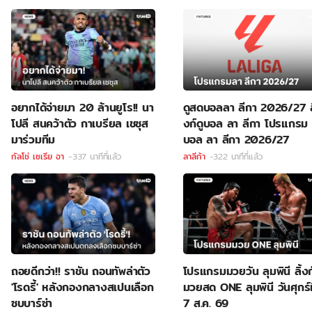
อยากได้จ่ายมา 20 ล้านยูโร!! นา
ดูสดบอลลา ลีกา 2026/27 ลิ
โปลี สนคว้าตัว กาเบรียล เชซุส
งก์ดูบอล ลา ลีกา โปรแกรม
มาร่วมทีม
บอล ลา ลีกา 2026/27
กัลโช่ เซเรีย อา
-337 นาทีที่แล้ว
ลาลีก้า
-322 นาทีที่แล้ว
ถอยดีกว่า!! ราชัน ถอนทัพล่าตัว
โปรแกรมมวยวัน ลุมพินี ลิ้งก
'โรดรี้' หลังกองกลางสเปนเลือก
มวยสด ONE ลุมพินี วันศุกร์ท
ซบบาร์ซ่า
7 ส.ค. 69