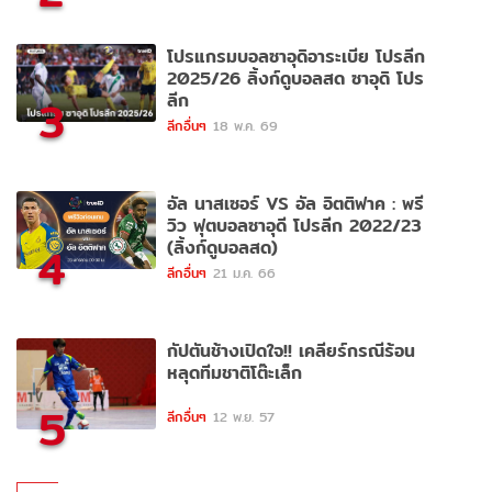
โปรแกรมบอลซาอุดิอาระเบีย โปรลีก
2025/26 ลิ้งก์ดูบอลสด ซาอุดิ โปร
ลีก
3
ลีกอื่นๆ
18 พ.ค. 69
อัล นาสเซอร์ VS อัล อิตติฟาค : พรี
วิว ฟุตบอลซาอุดี โปรลีก 2022/23
(ลิ้งก์ดูบอลสด)
4
ลีกอื่นๆ
21 ม.ค. 66
กัปตันช้างเปิดใจ!! เคลียร์กรณีร้อน
หลุดทีมชาติโต๊ะเล็ก
5
ลีกอื่นๆ
12 พ.ย. 57