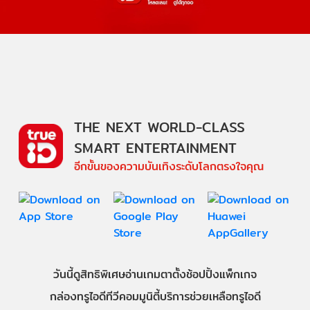
THE NEXT WORLD-CLASS
SMART ENTERTAINMENT
อีกขั้นของความบันเทิงระดับโลกตรงใจคุณ
วันนี้
ดู
สิทธิพิเศษ
อ่าน
เกม
ตาตั้ง
ช้อปปิ้ง
แพ็กเกจ
กล่องทรูไอดีทีวี
คอมมูนิตี้
บริการช่วยเหลือทรูไอดี