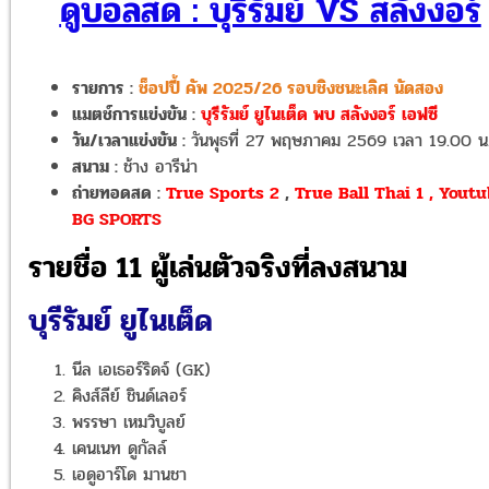
ดูบอลสด : บุรีรัมย์ VS สลังงอร์
รายการ :
ช็อปปี้ คัพ 2025/26 รอบชิงชนะเลิศ นัดสอง
แมตช์การแข่งขัน :
บุรีรัมย์ ยูไนเต็ด พบ สลังงอร์ เอฟซี
วัน/เวลาแข่งขัน :
วันพุธที่ 27 พฤษภาคม 2569 เวลา 19.00 น
สนาม :
ช้าง อารีน่า
ถ่ายทอดสด :
True Sports 2
,
True Ball Thai 1
,
Youtu
BG SPORTS
รายชื่อ 11 ผู้เล่นตัวจริงที่ลงสนาม
บุรีรัมย์ ยูไนเต็ด
นีล เอเธอร์ริดจ์ (GK)
คิงส์ลีย์ ชินด์เลอร์
พรรษา เหมวิบูลย์
เคนเนท ดูกัลล์
เอดูอาร์โด มานชา