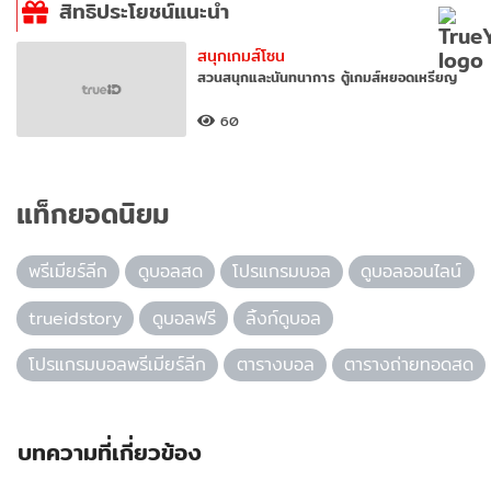
สิทธิประโยชน์แนะนำ
สนุกเกมส์โซน
สวนสนุกและนันทนาการ ตู้เกมส์หยอดเหรียญ
60
แท็กยอดนิยม
พรีเมียร์ลีก
ดูบอลสด
โปรแกรมบอล
ดูบอลออนไลน์
trueidstory
ดูบอลฟรี
ลิ้งก์ดูบอล
โปรแกรมบอลพรีเมียร์ลีก
ตารางบอล
ตารางถ่ายทอดสด
บทความที่เกี่ยวข้อง