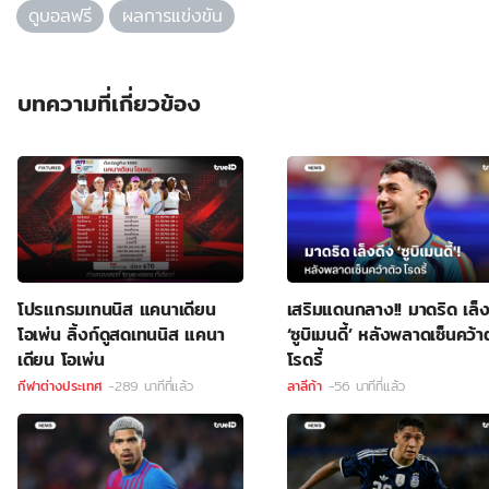
ดูบอลฟรี
ผลการแข่งขัน
บทความที่เกี่ยวข้อง
โปรแกรมเทนนิส แคนาเดียน
เสริมแดนกลาง!! มาดริด เล็ง
โอเพ่น ลิ้งก์ดูสดเทนนิส แคนา
‘ซูบิเมนดี้’ หลังพลาดเซ็นคว้า
เดียน โอเพ่น
โรดรี้
กีฬาต่างประเทศ
-289 นาทีที่แล้ว
ลาลีก้า
-56 นาทีที่แล้ว