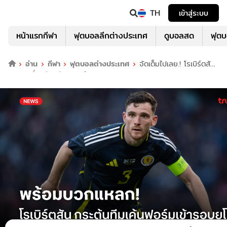
TH
เข้าสู่ระบบ
หน้าแรกกีฬา
ฟุตบอลลีกต่างประเทศ
ดูบอลสด
ฟุต
อ่าน
กีฬา
ฟุตบอลต่างประเทศ
จัดเต็มไปเลย.! โรเบิร์ตสัน
กระตุ้นเพื่อนร่วมทีมสร้างตำนานเข้ารอบยูโร