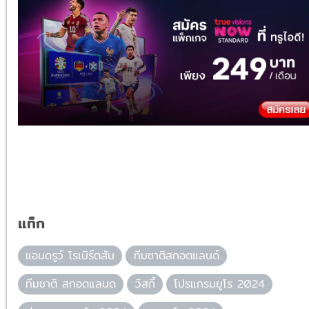
แท็ก
แอนดรูว์ โรเบิร์ตสัน
ทีมชาติสกอตแลนด์
ทีมชาติ สกอตแลนด
วิสกี้
โปรแกรมยูโร 2024