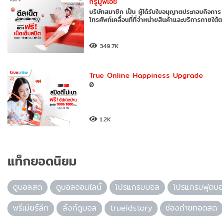
ทรูมูฟเอช
บริษัทสมาชิก เป็น ผู้ได้รับใบอนุญาตประกอบกิจการ
โทรศัพท์เคลื่อนที่ที่จำหน่ายสินค้าและบริการภายใต้
349.7K
True Online Happiness Upgrade
0
1.2K
แท็กยอดนิยม
ดูบอลสด
ดูบอลออนไลน์
โปรแกรมบอล
โปรแกรมฟุตบ
พรีเมียร์ลีก
ลิ้งก์ดูบอล
trueidstory
ช่องถ่ายทอดสด