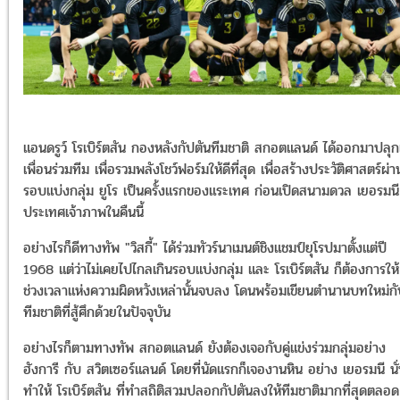
แอนดรูว์ โรเบิร์ตสัน กองหลังกัปตันทีมชาติ สกอตแลนด์ ได้ออกมาปลุกเ
เพื่อนร่วมทีม เพื่อรวมพลังโชว์ฟอร์มให้ดีที่สุด เพื่อสร้างประวัติศาสตร์ผ่า
รอบแบ่งกลุ่ม ยูโร เป็นครั้งแรกของแระเทศ ก่อนเปิดสนามดวล เยอรมนี
ประเทศเจ้าภาพในคืนนี้
อย่างไรก็ดีทางทัพ "วิสกี้" ได้ร่วมทัวร์นาเมนต์ชิงแชมป์ยุโรปมาตั้งแต่ปี
1968 แต่ว่าไม่เคยไปไกลเกินรอบแบ่งกลุ่ม และ โรเบิร์ตสัน ก็ต้องการให้
ช่วงเวลาแห่งความผิดหวังเหล่านั้นจบลง โดนพร้อมเขียนตำนานบทใหม่ก
ทีมชาติที่สู้ศึกด้วยในปัจจุบัน
อย่างไรก็ตามทางทัพ สกอตแลนด์ ยังต้องเจอกับคู่แข่งร่วมกลุ่มอย่าง
ฮังการี กับ สวิตเซอร์แลนด์ โดยที่นัดแรกก็เจองานหิน อย่าง เยอรมนี นั
ทำให้ โรเบิร์ตสัน ที่ทำสถิติสวมปลอกกัปตันลงให้ทีมชาติมากที่สุดตลอด