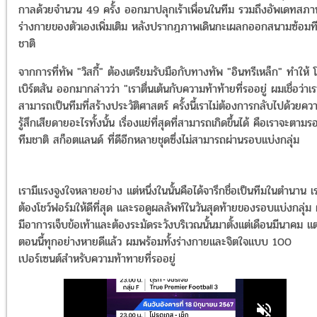
กาลด้วยจำนวน 49 ครั้ง ออกมาปลุกเร้าเพื่อนในทีม รวมถึงอัพเดทสภ
ร่างกายของตัวเองเพิ่มเติม หลังปรากฎภาพเดินกะเผลกออกสนามซ้อมท
ชาติ
จากการที่ทัพ "วิสกี้" ต้องเตรียมรับมือกับทางทัพ "อินทรีเหล็ก" ทำให้ 
เบิร์ตสัน ออกมากล่าวว่า "เราตื่นเต้นกับความท้าท้ายที่รออยู่ ผมเชื่อว่าเ
สามารถเป็นทีมที่สร้างประวัติศาสตร์ ครั้งนี้เราไม่ต้องการกลับไปด้วยคว
รู้สึกเสียดายอะไรทั้งนั้น เรื่องแย่ที่สุดที่สามารถเกิดขึ้นได้ คือเราจะตามร
ทีมชาติ สก็อตแลนด์ ที่ดีอีกหลายชุดซึ่งไม่สามารถผ่านรอบแบ่งกลุ่ม
เรามีแรงจูงใจหลายอย่าง แต่หนึ่งในนั้นคือได้จารึกชื่อเป็นทีมในตำนาน เ
ต้องโชว์ฟอร์มให้ดีที่สุด และรอดูผลลัพท์ในวันสุดท้ายของรอบแบ่งกลุ่ม
มีอาการเจ็บข้อเท้าและต้องระมัดระวังบริเวณนั้นมาตั้งแต่เดือนมีนาคม แต
ตอนนี้ทุกอย่างหายดีแล้ว ผมพร้อมทั้งร่างกายและจิตใจแบบ 100
เปอร์เซนต์สำหรับความท้าทายที่รออยู่