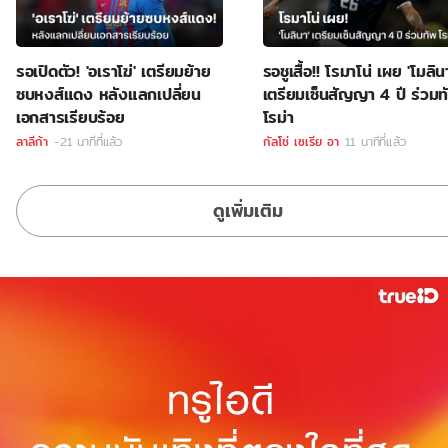
รอเปิดตัว! 'อเราโฆ่' เตรียมย้าย
รอชูเสื้อ!! โรมาโน่ เผย 'โมลิน
ซบหงส์แดง หลังแลกเปลี่ยน
เตรียมเซ็นสัญญา 4 ปี ร่วมท
เอกสารเรียบร้อย
โรม่า
ลาลีก้า
-21 นาทีที่แล้ว
กัลโช่ เซเรีย อา
11 นาทีที่แล้ว
ดูเพิ่มเติม