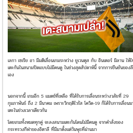
เลกา เซเรีย อา มีมติเลื่อนเกมระหว่าง ยูเวนตุส กับ อินเตอร์ มิลาน ให้ไ
เตะกันในสนามปิดแบบไม่มีคนดู ในช่วงสุดสัปดาห์นี้ จากการยืนยันของล
เอง
นอกจากนี้ เกมอีก 5 แมตช์ที่เหลือ ที่ได้รับการเลื่อนระหว่างวสัยที่ 29
กุมภาพันธ์ ถึง 2 มีนาคม เพราะวิกฤติไวรัส โควิด-19 ก็ได้รับการเลื่อนม
เตะในช่วงเวลาเดียวกัน
โดยเกมทั้งหมดทุกคู่ จะลงสนามเตะกันโดนไม่มีคนดู จากคำสั่งของ
กระทรวงกีฬาของอิตาลี ที่มีมาตั้งแต่วันพุธที่ผ่านมา