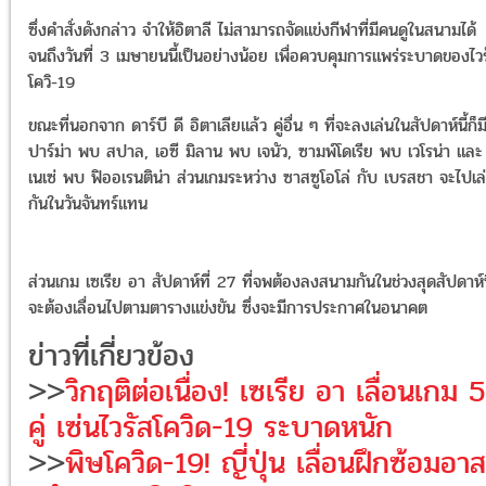
ซึ่งคำสั่งดังกล่าว จำให้อิตาลี ไม่สามารถจัดแข่งกีฬาที่มีคนดูในสนามได้
จนถึงวันที่ 3 เมษายนนี้เป็นอย่างน้อย เพื่อควบคุมการแพร่ระบาดของไว
โควิ-19
ขณะที่นอกจาก ดาร์บี ดี อิตาเลียแล้ว คู่อื่น ๆ ที่จะลงเล่นในสัปดาห์นี้ก็ม
ปาร์ม่า พบ สปาล, เอซี มิลาน พบ เจนัว, ซามพ์โดเรีย พบ เวโรน่า และ 
เนเซ่ พบ ฟิออเรนติน่า ส่วนเกมระหว่าง ซาสซูโอโล่ กับ เบรสชา จะไปเล
กันในวันจันทร์แทน
ส่วนเกม เซเรีย อา สัปดาห์ที่ 27 ที่จพต้องลงสนามกันในช่วงสุดสัปดาห์น
จะต้องเลื่อนไปตามตารางแข่งขัน ซึ่งจะมีการประกาศในอนาคต
ข่าวที่เกี่ยวข้อง
>>
วิกฤติต่อเนื่อง! เซเรีย อา เลื่อนเกม 5
คู่ เซ่นไวรัสโควิด-19 ระบาดหนัก
>>
พิษโควิด-19! ญี่ปุ่น เลื่อนฝึกซ้อมอา