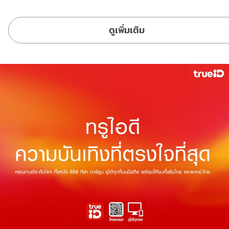
ดูเพิ่มเติม