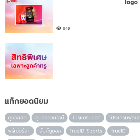
648
แท็กยอดนิยม
ดูบอลสด
ดูบอลออนไลน์
โปรแกรมบอล
โปรแกรมฟุตบ
พรีเมียร์ลีก
ลิ้งก์ดูบอล
TrueID Sports
TrueID