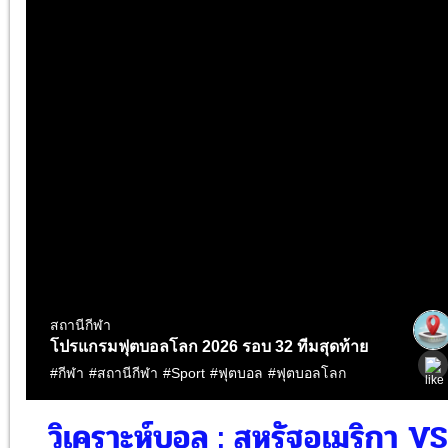
วิเคราะห์บอล : สหรัฐอเมริกา VS