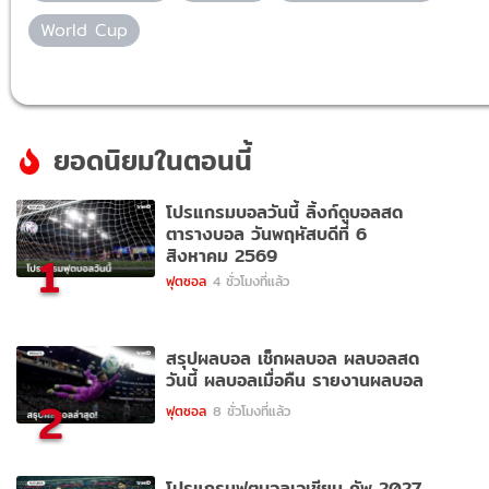
World Cup
ยอดนิยมในตอนนี้
โปรแกรมบอลวันนี้ ลิ้งก์ดูบอลสด
ตารางบอล วันพฤหัสบดีที่ 6
สิงหาคม 2569
1
ฟุตซอล
4 ชั่วโมงที่แล้ว
สรุปผลบอล เช็กผลบอล ผลบอลสด
วันนี้ ผลบอลเมื่อคืน รายงานผลบอล
2
ฟุตซอล
8 ชั่วโมงที่แล้ว
โปรแกรมฟุตบอลเอเชียน คัพ 2027