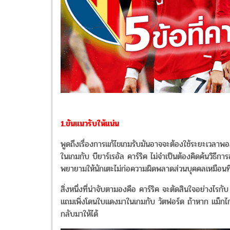
1.
ขันแนวรับให้แน่น
พูดถึงเรื่องการแก้ไขเกมรับมันอาจจะต้องใช้ระยะเวลาพอส
ในเกมกับ บียาร์เรอัล คาร์ริค ไม่จำเป็นต้องคิดค้นวิธีก
พยายามให้นักเตะไม่ก่อความผิดพลาดส่วนบุคคลเหมือนที
สิ่งหนึ่งที่น่าจับตามองคือ คาร์ริค จะตัดสินใจอย่างไรกั
แถมเพิ่งโดนใบแดงมาในเกมกับ วัตฟอร์ด ถ้าหาก แม็กไกว
กลับมาให้ได้