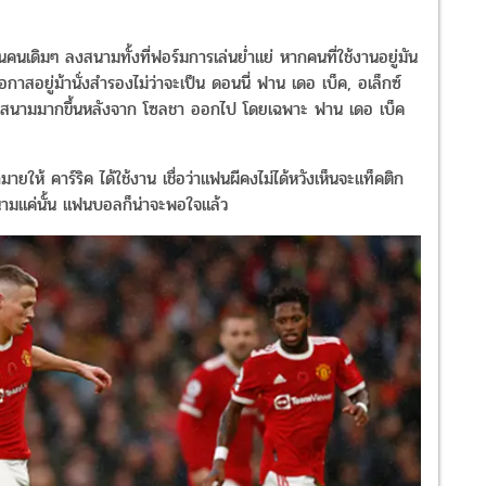
นคนเดิมๆ ลงสนามทั้งที่ฟอร์มการเล่นย่ำแย่ หากคนที่ใช้งานอยู่มัน
อกาสอยู่ม้านั่งสำรองไม่ว่าจะเป็น ดอนนี่ ฟาน เดอ เบ็ค
,
อเล็กซ์
ผัสสนามมากขึ้นหลังจาก โซลชา ออกไป โดยเฉพาะ ฟาน เดอ เบ็ค
กมายให้ คาร์ริค ได้ใช้งาน เชื่อว่าแฟนผีคงไม่ได้หวังเห็นจะแท็คติก
งสนามแค่นั้น แฟนบอลก็น่าจะพอใจแล้ว