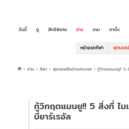
วันนี้
ดู
สิทธิพิเศษ
อ่าน
เกม
ตาตั้ง
หน้าแรกกีฬา
ฟุตบอลล
อ่าน
กีฬา
ฟุตบอลลีกต่างประเทศ
กู้วิกฤตแมนยู!! 5 ส
กู้วิกฤตแมนยู!! 5 สิ่งที่ ไ
บียาร์เรอัล