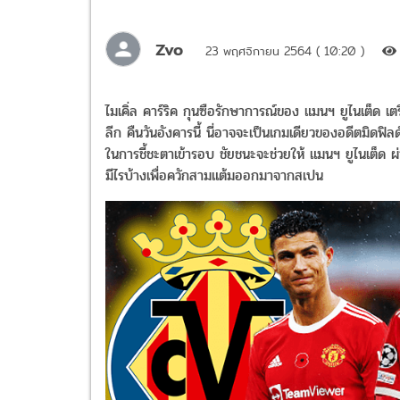
Zvo
23 พฤศจิกายน 2564 ( 10:20 )
ไมเคิ่ล คาร์ริค กุนซือรักษาการณ์ของ แมนฯ ยูไนเต็ด เตร
ลีก คืนวันอังคารนี้ นี่อาจจะเป็นเกมเดียวของอดีตมิดฟิลด
ในการชี้ชะตาเข้ารอบ ชัยชนะจะช่วยให้ แมนฯ ยูไนเต็ด ผ่
มีไรบ้างเพื่อควักสามแต้มออกมาจากสเปน