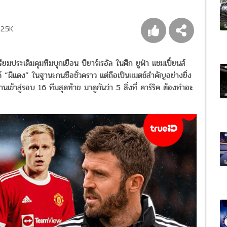
2.5K
ียมประเดิมคุมทีมบุกเยือน บียาร์เรอัล ในศึก ยูฟ่า แชมเปี้ยนส์
์
“
ผีแดง
”
ในฐานะกนซือชั่วคราว แต่ถือเป็นแมตช์สำคัญอย่างยิ่ง
านเข้าสู่รอบ
16
ทีมสุดท้าย มาดูกันว่า
5
สิ่งที่ คาร์ริค ต้องทำอะ