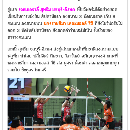
คู่แรก
เจนเนอราลี่ สุพรีม ชลบุรี-อี.เทค
ที่โชว์ฟอร์มได้อย่างยอด
เยี่ยมในการแข่งขัน สัปดาห์แรก ลงสนาม 3 นัดชนะรวด เก็บ 8
คะแนน ลงสนามพบ
นครราชสีมา เดอะมอลล์ วีซี
ที่ยังโชว์ฟอร์มไม่
ออก 3 นัดในสัปดาห์แรก ยังสกดคำว่าชนะไม่เป้น รั้งบ๊วยของ
ตารางคะแนน
เกมนี้ สุพรีม ชลบุรี-อี.เทค ส่งผู้เล่นแกนหลักทีมชาติลงสนามแบบ
ฟลูทีม นำโดย ปลื้มจิตร์ ถินขาว, วิลาวัณย์ อภิญญาพงศ์ ขณะที่
นครราชสีมา เดอะมอลล์ วีซี ส่ง นุศรา ต้อมคำ ลงสนมคุมเกมบุก
รวมกับ ชัชชุอร โมกศรี