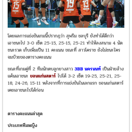
โดยผลการแข่งขันเกมนี้ปรากฎว่า สุพรีม ชลบุรี ยังทำได้ดีกว่า
เอาชนะไป 3-0 เซ็ต 25-15, 25-15, 25-21 ทำให้ลงสนาม 4 นัด
ชนะรวด เก็บเพิ่มเป็น 11 คะแนน ขณะที่ สาวโคราช ยังไม่ชนะใคร
จมบ๊วยของตารางคะแนน
ขณะที่เกมคู่ที่ 2 ทีมนักตบลูกยางสาว
3BB นครนนท์
เป็นฝ่ายล้าง
แค้นเอาชนะ
ขอนแก่นสตาร์
ไปได้ 3-2 เซ็ต 19-25, 25-21, 25-
18, 24-26, 15-11 หลังจากที่การแข่งขันในเลกแรก ขอนแก่นสตาร์
เคยเอาชนะไปได้ก่อน
ตารางคะแนนล่าสุด
ประเภททีมหญิง