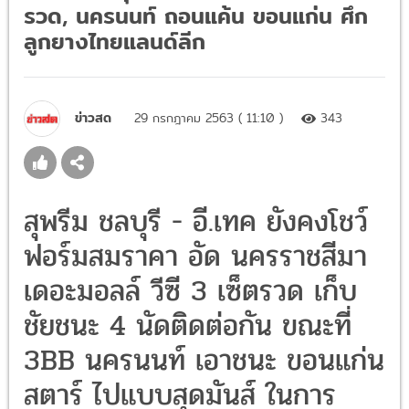
รวด, นครนนท์ ถอนแค้น ขอนแก่น ศึก
ลูกยางไทยแลนด์ลีก
ข่าวสด
29 กรกฎาคม 2563 ( 11:10 )
343
สุพรีม ชลบุรี - อี.เทค ยังคงโชว์
ฟอร์มสมราคา อัด นครราชสีมา
เดอะมอลล์ วีซี 3 เซ็ตรวด เก็บ
ชัยชนะ 4 นัดติดต่อกัน ขณะที่
3BB นครนนท์ เอาชนะ ขอนแก่น
สตาร์ ไปแบบสุดมันส์ ในการ