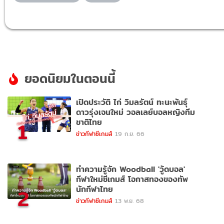
ยอดนิยมในตอนนี้
เปิดประวัติ ไก่ วิมลรัตน์ ทะนะพันธุ์
ดาวรุ่งเจนใหม่ วอลเลย์บอลหญิงทีม
ชาติไทย
1
ข่าวกีฬาซีเกมส์
19 ก.ย. 66
ทำความรู้จัก Woodball 'วู้ดบอล'
กีฬาใหม่ซีเกมส์ โอกาสทองของทัพ
นักกีฬาไทย
2
ข่าวกีฬาซีเกมส์
13 พ.ย. 68