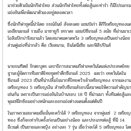
มาช่วยติวเข้มนักกีฬาไทย ส่วนนักกีฬาไทยทั้งต่อสู้และท่ารำ ก็มีโปรแกร
แข่งขันเพื่อพัฒนาตัวเองอยู่ตลอดเวลา
ซึ่งนักกีฬาชุดนี้นำโดย ธรณ์ธันย์ สัจจะเดช แชมป์เก่า ดีกีรีเหรียญทองแ
เอเชียนเกมส์ รวมถึง มาซายูกิ เทราดะ แชมป์ซีเกมส์ 5 สมัย ที่ผ่านมาเว
โอลิมปิกปารีสมาแล้ว โดยสมาคมคาดหวัง 3 เหรียญทองเป็นอย่างน้อย
ส่วนคู่แข่งที่น่ากลัว คือ เวียดนาม, อินโดนีเซีย และฟิลิปปินส์
นายธนฑิตย์ รักตะบุตร เลขาธิการสมาคมกีฬาเทควันโดแห่งประเทศไทย
ฐานะผู้จัดการทีมชาติไทยชุดทำศึกซีเกมส์ ​2025 เผยว่า เทควันโดใน
ซีเกมส์ 2023 เป็นที่น่าปลื้มใจมากที่ไทยคว้าเจ้าเหรียญทอง จากผลงา
เหรียญทอง 5 เหรียญเงิน สำหรับซีเกมส์รอบนี้สมาคมให้ความสำคัญม
เช่นกัน เพราะเป็นการแข่งขันในบ้านรอบ 18 ปี ที่ผ่านมา ทั้งทีมต่อสู้แล
พุมเซ่ฝึกซ้อมอย่างหนักและออกแข่งต่างแดนตั้งแต่ต้นปี
ในภาพรวมสมาคมเชื่อมั่นจะคว้าได้ 7 เหรียญทอง จากพุ่มเซ่ 2 เหรียญ
ทอง ซึ่งก็จะเท่ากับครั้งก่อนเป็นอย่างน้อย และประเภทต่อสู้ ที่มี 14
อีเวนต์ เป็นชายและหญิง อย่างละ 7 รุ่น เชื่อว่าจะได้ 5 เหรียญทอง โด