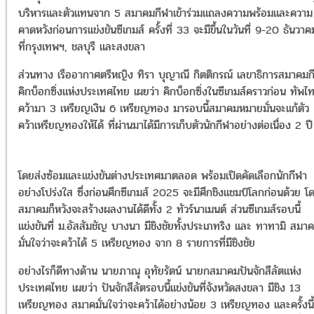
บริหารและตัวแทนจาก 5 สมาคมกีฬาเข้าร่วมแถลงความพร้อมและความ
คาดหวังก่อนการแข่งขันซีเกมส์ ครั้งที่ 33 จะมีขึ้นในวันที่ 9-20 ธันวาคม
ที่กรุงเทพฯ, ชลบุรี และสงขลา
ส่วนทาง เรืออากาศตรีหญิง ทิรา บุญาณี กิตติกรณ์ เลขาธิการสมาคมก
คิกบ็อกซิ่งแห่งประเทศไทย เผยว่า คิกบ็อกซิ่งในซีเกมส์คราวก่อน ทัพไ
คว้ามา 3 เหรียญเงิน 6 เหรียญทอง มารอบนี้สมาคมหมายมั่นจะแก้ตัว
คว้าเหรียญทองให้ได้ ที่ผ่านมาได้มีการเก็บตัวนักกีฬาอย่างต่อเนื่อง 2 ปี
โดยส่งซ้อมและแข่งขันต่างประเทศมาตลอด พร้อมเปิดคัดเลือกนักกีฬา
อย่างโปร่งใส ซึ่งก่อนศึกซีเกมส์ 2025 จะมีศึกชิงแชมป์โลกก่อนด้วย โ
สมาคมก็หวังจะสร้างผลงานได้ดีทั้ง 2 ทัวร์นาเมนต์ ส่วนซีเกมส์รอบนี้
แข่งขันที่ ม.อัสสัมชัญ บางนา มีชิงชัยทั้งประเภทริง และ ทาทามิ สมา
มั่นใจว่าจะคว้าได้ 5 เหรียญทอง จาก 8 รายการที่มีชิงชัย
อย่างไรก็ดีทางด้าน นายภาณุ อุทัยรัตน์ นายกสมาคมปันจักสีลัตแห่ง
ประเทศไทย เผยว่า ปันจักสีลัตรอบนี้แข่งขันที่จังหวัดสงขลา มีชิง 13
เหรียญทอง สมาคมั่นใจว่าจะคว้าได้อย่างน้อย 3 เหรียญทอง และครั้งนี้