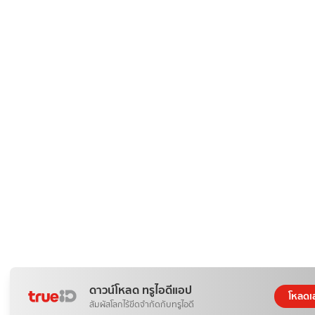
ดาวน์โหลด ทรูไอดีแอป
โหลดเ
สัมผัสโลกไร้ขีดจำกัดกับทรูไอดี