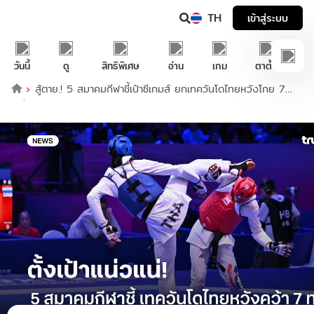
TH
เข้าสู่ระบบ
วันนี้
ดู
สิทธิพิเศษ
อ่าน
เกม
ตาตั้ง
สู้ตาย.! 5 สมาคมกีฬาชี้เป้าซีเกมส์ ยกเทควันโดไทยหวังโกย 7
เหรียญทอง