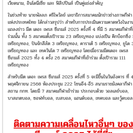
เวียดนาม, อินโดนีเซีย และ ฟิลิปปินส์ เป็นคู่แข่งสำคัญ​
ในช่วงท้าย นายพัลลภ ศรีไพวัลย์ เลขาธิการสมาคมนักข่าวช่างภาพกีฬา
แห่งประเทศไทย ได้กล่าวสรุปว่า สำหรับการประเมินความคาดหวังในงา
แถลงข่าว มีต เดอะ เพรส ซีเกมส์ 2025 ครั้งที่ 4 ที่มี 5 สมาคมกีฬาที่เ
ร่วมนั้น ทั้ง 5 สมาคมตั้งเป้ารวม 23 เหรียญทอง แบ่งเป็น คิกบ็อกซิ่ง
เหรียญทอง, ปันจักสีลัต 3 เหรียญทอง, คาราเต้ 5 เหรียญทอง, ยูโด 
เหรียญทอง และ เทควันโด 7 เหรียญทอง โดยเมื่อรวมมีตเดอะ เพรส
ซีเกมส์ 2025 ทั้ง 4 ครั้ง 26 สมาคมกีฬาที่เข้าร่วม ตั้งเป้ารวม 111
เหรียญทอง
สำหรับมีต เดอะ เพรส ซีเกมส์ 2025 ครั้งที่ 5 จะมีขึ้นในวันอังคาร ที่ 
พฤศจิกายน 2568 ห้องประชุม 222 โซนอี4-อี5 สนามราชมังคลากีฬา
สถาน กกท. โดยมี 7 สมาคมกีฬาเข้าร่วม ประกอบด้วย วอลเลย์บอล,
บาสเกตบอล, ซอฟท์บอล, เบสบอล, แฮนด์บอล, เทคบอล และวู้ดบอล
ติดตามความเคลื่อนไหวอื่นๆ ขอ