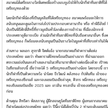
สมาคมได้เตรียมรางวัลพิเศษเพื่อสร้างแรงจูงใจให้กับนักกีฬาทีมชาติที่ได้
เหรียญทองด้วย
โดยนักกีฬาพี่น้องที่เป็นมุสลิมที่ได้เหรียญทอง สมาคมพร้อมจะให้การ
สนับสนุนและดูแลในการส่งไปร่วมประกอบศาสานากิจ หรือ ทำพิธีฮัจย์ ซ
นับเป็นพิธีศักดิ์สิทธิ์ที่ชาวมุสลิมทั่วโลกต้องการเข้าร่วม ที่เมืองมักกะห์
ประเทศซาอุดีอาระเบีย ส่วนนักกีฬาทีมชาติไทยที่นับถือศาสนาอื่นๆ ซึ่งค
เหรียญทอง ก็พร้อมจะสนับสนุนเป็นเงินรางวัลในมูลค่าที่เทียบเท่ากันให้
ส่วนทาง พลเอก สุรชาติ จิตต์แจ้ง นายกสมาคมกีฬาคาราเต้แห่ง
ประเทศไทย เผยว่า ทัพคาราเต้ไทยพร้อมเป็นอย่างมาก ที่ผ่านมาออก
ตระเวนแข่งขันและสร้างผลงานในเวทีนานาชาติอย่างต่อเนื่องด้วย เป้าห
ในซีเกมส์รอบนี้ เชื่อว่าจะได้ 5 เหรียญทองเป็นอย่างน้อย โดยรอบนี้ เรา
นักกีฬาที่เป็นตัวความหวัง นำโดย ธีรวัฒน์ คลังทอง กัปตันทีม เจ้าของ
เหรียญทองซีเกมส์ และรองแชมป์เอเชียล่าสุด, ศิวกร หมึกทอง เหรียญ
ทองชิงแชมป์เอเชีย 2025 และ เกวลิน ทรงกลิ่น เจ้าของเหรียญทองค
ก่อน
ด้านคุณ สิทธิดา หัสสภาณุ ผู้ฝึกสอนยูโดทีมชาติไทย ผู้แทนจากสมาคม
กีฬายูโดแห่งประเทศไทย เผยว่า ปีนี้เราได้โค้ชญี่ปุ่น 2 ท่านระดับแชมป์