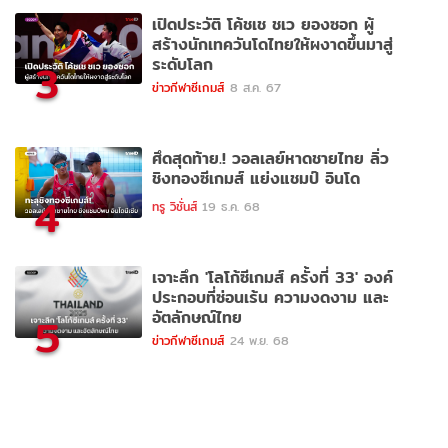
เปิดประวัติ โค้ชเช ชเว ยองซอก ผู้
สร้างนักเทควันโดไทยให้ผงาดขึ้นมาสู่
ระดับโลก
3
ข่าวกีฬาซีเกมส์
8 ส.ค. 67
ศึดสุดท้าย.! วอลเลย์หาดชายไทย ลิ่ว
ชิงทองซีเกมส์ แย่งแชมป์ อินโด
4
ทรู วิชั่นส์
19 ธ.ค. 68
เจาะลึก 'โลโก้ซีเกมส์ ครั้งที่ 33' องค์
ประกอบที่ซ่อนเร้น ความงดงาม และ
อัตลักษณ์ไทย
5
ข่าวกีฬาซีเกมส์
24 พ.ย. 68