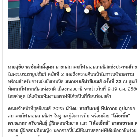
นายสุชัย พรชัยศักดิ์อุดม
นายกสมาคมกีฬาลอนเทนนิสแห่งประเทศไท
ในพระบรมราชูปถัมภ์ สมัยที่ 2 เผยถึงความคืบหน้าในการเตรียมความ
พร้อมสำหรับการแข่งขันเทนนิส
มหกรรมกีฬาซีเกมส์ ครั้งที่ 33
ณ ศูนย์
พัฒนากีฬาเทนนิสแห่งชาติ เมืองทองธานี ระหว่างวันที่ 9-19 ธ.ค. 256
โดยล่าสุด ได้เตรียมทีมงานสตาฟฟ์โค้ชเป็นที่เรียบร้อยแล้ว
คณะเจ้าหน้าที่ชุดซีเกมส์ 2025 นำโดย
นายวิเชษฐ์ ทีปกากร
อุปนายก
สมาคมกีฬาลอนเทนนิสฯ ในฐานะผู้จัดการทีม พร้อมด้วย
"โค้ชเบิ้ม"
ดร.ธนากร ศรีชาพันธุ์
ผู้ฝึกสอนทีมชาย และ
"โค้ชเอ็กซ์" นายพชรพล 
สมาน
ผู้ฝึกสอนทีมหญิง นอกจากนี้ยังมีทีมงานสตาฟฟ์โค้ชมืออาชีพร่วม