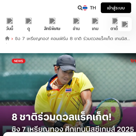
TH
เข้าสู่ระบบ
วันนี้
ดู
สิทธิพิเศษ
อ่าน
เกม
ตาตั้ง
ชิง 7 เหรียญทอง! คอนเฟิร์ม 8 ชาติ ร่วมดวลแร็คเก็ต เทนนิส
ซีเกมส์ 2025