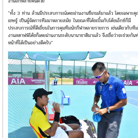
งานอีกหลายคนด้วย
"ทั้ง 3 ท่าน ล้วนมีประสบการณ์เคยผ่านงานซีเกมส์มาแล้ว โดยเฉพาะคุ
เชษฐ์ เป็นผู้จัดการทีมมาหลายสมัย ในขณะที่โค้ชเบิ้มกับโค้ชเอ็กซ์ก็มี
ประสบการณ์ที่ดีเยี่ยมในการคุมทีมนักกีฬาหลายรายการ เช่นเดียวกับทีม
งานสตาฟฟ์โค้ชก็เคยผ่านงานระดับนานาชาติมาแล้ว จึงเชื่อว่าจะช่วยกัน
หน้าที่ได้เป็นอย่างดีครับ"