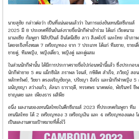
นายสุชัย กล่าวต่อว่า เป็นที่แน่นอนแล้วว่า ในการแข่งขันเทนนิสซีเกมส์
2025 มี 8 ประเทศที่ยืนยันส่งรายชื่อนักกีฬาเข้าร่วม ได้แก่ เวียดนาม
มาเลเซีย กัมพูชา ฟิลิปปินส์ อินโดนีเซีย ลาว สิงคโปร์ และไทย เจ้าภาพ
โดยจะชิงทั้งหมด 7 เหรียญทอง จาก 7 ประเภท ได้แก่ ทีมชาย, ชายเดี่
ชายคู่, ทีมหญิง, หญิงเดี่ยว, หญิงคู่ และคู่ผสม
ในส่วนนักกีฬานั้น ได้มีการประกาศรายชื่อไปก่อนหน้านี้แล้ว ซึ่งประกอบ
นักกีฬาชาย 5 คน แม็กซิมัส ภราพล โจนส์, กษิดิศ สำเร็จ, ภวิชญ์ สอน
หลักทรัพย์, วิชยา ตรงเจริญชัยกุล, ปรัชญา อิสโร และนักกีฬาหญิง 5
มนัญชญา สว่างเเก้ว, ลัลนา ธาราฤดี, ทรรศพร นาคหล่อ, พัชรินทร์ ชีพ
ชาญเดช และ เพียงธาร ผลิพืช
อนึ่ง ผลงานของเทนนิสไทยในศึกซีเกมส์ 2023 ที่ประเทศกัมพูชา ทีม
เทนนิสไทย ได้ 2 เหรียญทอง 3 เหรียญเงิน และ 4 เหรียญทองแดง โ
เป็นผลงานตามเป้าหมายที่ตั้งไว้