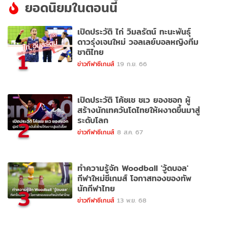
ยอดนิยมในตอนนี้
เปิดประวัติ ไก่ วิมลรัตน์ ทะนะพันธุ์
ดาวรุ่งเจนใหม่ วอลเลย์บอลหญิงทีม
ชาติไทย
1
ข่าวกีฬาซีเกมส์
19 ก.ย. 66
เปิดประวัติ โค้ชเช ชเว ยองซอก ผู้
สร้างนักเทควันโดไทยให้ผงาดขึ้นมาสู่
ระดับโลก
2
ข่าวกีฬาซีเกมส์
8 ส.ค. 67
ทำความรู้จัก Woodball 'วู้ดบอล'
กีฬาใหม่ซีเกมส์ โอกาสทองของทัพ
นักกีฬาไทย
3
ข่าวกีฬาซีเกมส์
13 พ.ย. 68