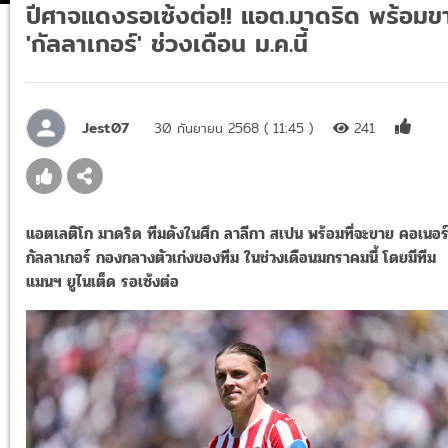
ปีศาจแดงรอเซ้งต่อ!! แอต.มาดริด พร้อมข
'กัลลาเกอร์' ช่วงเดือน ม.ค.นี้
Jest07
30 กันยายน 2568 ( 11:45 )
241
แอตเลติโก มาดริด ทีมดังในศึก ลาลีกา สเปน พร้อมที่จะขาย คอเนอร
กัลลาเกอร์ กองกลางตัวเก่งของทีม ในช่วงเดือนมกราคมนี้ โดยมีทีม
แมนฯ ยูไนเต็ด รอเซ้งต่อ