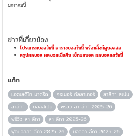
มกราคมนี้
ข่าวที่เกี่ยวข้อง
โปรแกรมบอลวันนี้ ตารางบอลวันนี้ พร้อมลิ้งก์ดูบอลสด
สรุปผลบอล ผลบอลเมื่อคืน เช็กผลบอล ผลบอลสดวันนี้
แท็ก
แอตเลติโก มาดริด
คอเนอร์ กัลลาเกอร์
ลาลีกา สเปน
ลาลีกา
บอลสเปน
พรีวิว ลา ลีกา 2025-26
พรีวิว ลา ลีกา
ลา ลีกา 2025-26
ฟุตบอลลา ลีกา 2025-26
บอลลา ลีกา 2025-26