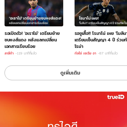
รอเปิดตัว! 'อเราโฆ่' เตรียมย้าย
รอชูเสื้อ!! โรมาโน่ เผย 'โมลิน
ซบหงส์แดง หลังแลกเปลี่ยน
เตรียมเซ็นสัญญา 4 ปี ร่วมท
เอกสารเรียบร้อย
โรม่า
ลาลีก้า
-119 นาทีที่แล้ว
กัลโช่ เซเรีย อา
-87 นาทีที่แล้ว
ดูเพิ่มเติม