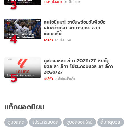
3
TNN ช่อง16
16 มี.ค. 69
สนใจยื่นมา! ราชันพร้อมรับฟังข้อ
เสนอสำหรับ 'คามาวินก้า' ช่วง
ซัมเมอร์นี้
4
ลาลีก้า
14 มี.ค. 69
ดูสดบอลลา ลีกา 2026/27 ลิ้งก์ดู
บอล ลา ลีกา โปรแกรมบอล ลา ลีกา
2026/27
5
ลาลีก้า
2 ชั่วโมงที่แล้ว
แท็กยอดนิยม
ดูบอลสด
โปรแกรมบอล
ดูบอลออนไลน์
ลิ้งก์ดูบอล