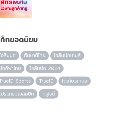
ท็กยอดนิยม
โอลิมปิก
ทีมชาติไทย
โอลิมปิกเกมส์
นักกีฬาไทย
โอลิมปิก 2024
TrueID Sports
TrueID
โตเกียวเกมส์
โปรแกรมโอลิมปิก
ทรูไอดี