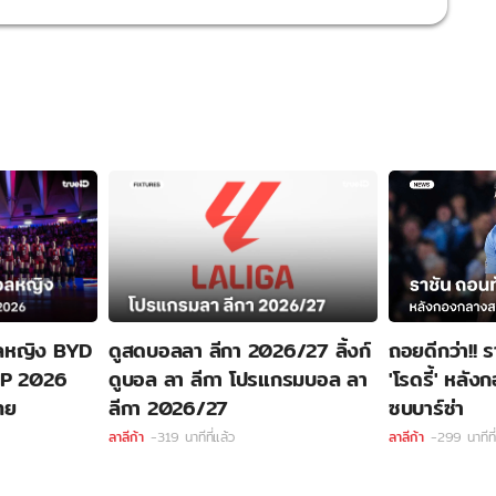
ลหญิง BYD
ดูสดบอลลา ลีกา 2026/27 ลิ้งก์
ถอยดีกว่า!! 
UP 2026
ดูบอล ลา ลีกา โปรแกรมบอล ลา
'โรดรี้' หลั
ทย
ลีกา 2026/27
ซบบาร์ซ่า
ลาลีก้า
-319 นาทีที่แล้ว
ลาลีก้า
-299 นาทีที่