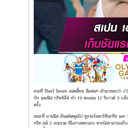
เกมที่ ปิแอร์ โมรอย สเตเดี้ยม มีแฟนๆ เข้ามาชมกว่า 2
กับ เมมฟิส กริซซ์ลี่ส์ ทำ 19 คะแนน 12 รีบาวด์ 3 บล
ครั้ง
ขณะที่ ยานนิส อันเตโตคุมโป ซูเปอร์สตาร์ทีมกรีซ และ
กรีซ แพ้ 2 เกมรวด มีโอกาสตกรอบ หากไม่สามารถเก็บชั