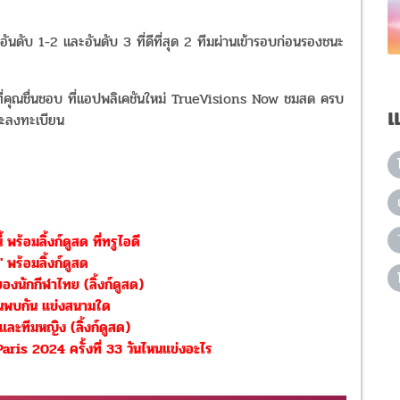
นดับ 1-2 และอันดับ 3 ที่ดีที่สุด 2 ทีมผ่านเข้ารอบก่อนรองชนะ
าที่คุณชื่นชอบ ที่แอปพลิเคชันใหม่ TrueVisions Now ชมสด ครบ
แ
และลงทะเบียน
ร้อมลิ้งก์ดูสด ที่ทรูไอดี
พร้อมลิ้งก์ดูสด
งนักกีฬาไทย (ลิ้งก์ดูสด)
นพบกัน แข่งสนามใด
ละทีมหญิง (ลิ้งก์ดูสด)
is 2024 ครั้งที่ 33 วันไหนแข่งอะไร