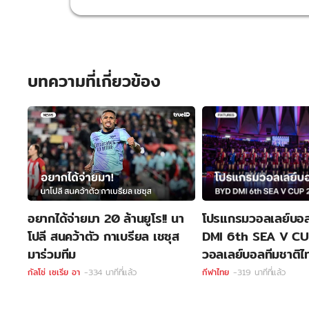
บทความที่เกี่ยวข้อง
อยากได้จ่ายมา 20 ล้านยูโร!! นา
โปรแกรมวอลเลย์บอ
โปลี สนคว้าตัว กาเบรียล เชซุส
DMI 6th SEA V C
มาร่วมทีม
วอลเลย์บอลทีมชาติไ
กัลโช่ เซเรีย อา
-334 นาทีที่แล้ว
กีฬาไทย
-319 นาทีที่แล้ว