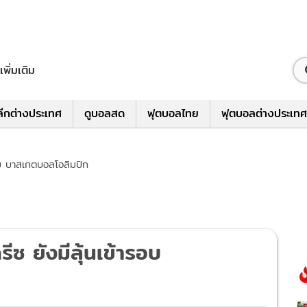
เพิ่มเติม
ีกต่างประเทศ
ดูบอลสด
ฟุตบอลไทย
ฟุตบอลต่างประเทศ
รอบ บาสเกตบอลโอลิมปิก
ีซ ยังมีลุ้นเข้ารอบ