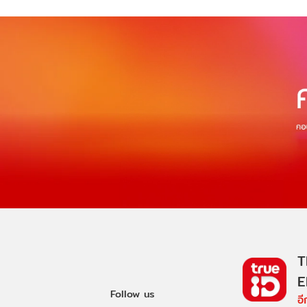
T
E
Follow us
อ