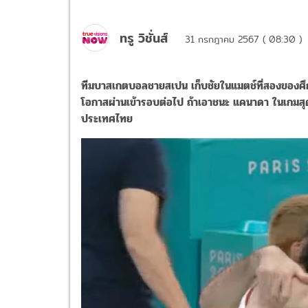
ทรู วิชั่นส์
31 กรกฎาคม 2567 ( 08:30 )
ทีมบาสเกตบอลชายสเปน เก็บชัยในแมตช์ที่สองของศึก โ
โอกาสผ่านเข้ารอบต่อไป ถ้าเอาชนะ แคนาดา ในเกมสุดท้า
ประเทศไทย