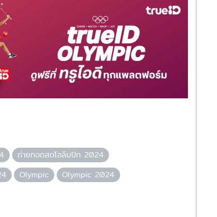
24
ถ่ายทอดสดโอลิมปิก 2024
24
Olympic
Olympic 2024