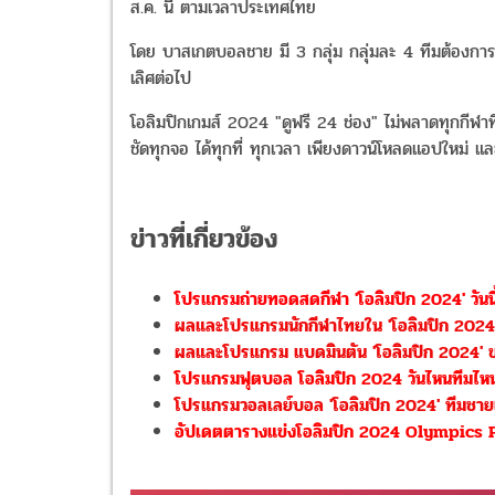
ส.ค. นี้ ตามเวลาประเทศไทย
โดย บาสเกตบอลชาย มี 3 กลุ่ม กลุ่มละ 4 ทีมต้องการอั
เลิศต่อไป
โอลิมปิกเกมส์ 2024 "ดูฟรี 24 ช่อง" ไม่พลาดทุกกีฬ
ชัดทุกจอ ได้ทุกที่ ทุกเวลา เพียงดาวน์โหลดแอปใหม่ 
ข่าวที่เกี่ยวข้อง
โปรแกรมถ่ายทอดสดกีฬา 'โอลิมปิก 2024' วันนี้ พ
ผลและโปรแกรมนักกีฬาไทยใน 'โอลิมปิก 2024' 
ผลและโปรแกรม แบดมินตัน 'โอลิมปิก 2024' ขอ
โปรแกรมฟุตบอล โอลิมปิก 2024 วันไหนทีมไห
โปรแกรมวอลเลย์บอล 'โอลิมปิก 2024' ทีมชายแ
อัปเดตตารางแข่งโอลิมปิก 2024 Olympics Par