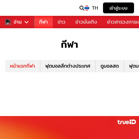
TH
เข้าสู่ระบบ
สำหรับคุณ
อ่าน
กีฬา
ข่าว
ข่าวบันเทิง
ข่าวสารวงการ
กีฬา
หน้าแรกกีฬา
ฟุตบอลลีกต่างประเทศ
ดูบอลสด
ฟุต