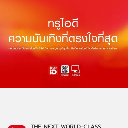
THE NEXT WORLD-CLASS