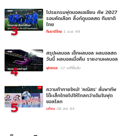
โปรแกรมฟุตบอลเอเชียน คัพ 2027
รอบคัดเลือก ลิ้งก์ดูบอลสด ทีมชาติ
ไทย
3
ทีมชาติไทย
1 เม.ย. 69
สรุปผลบอล เช็กผลบอล ผลบอลสด
วันนี้ ผลบอลเมื่อคืน รายงานผลบอล
4
ฟุตซอล
-17 นาทีที่แล้ว
ความท้าทายใหม่! 'คณิสร' ลั่นพาทัพ
โต๊ะเล็กไทยไปให้ไกลกว่าเดิมในฟุต
ซอลโลก
5
มติชน
20 ส.ค. 64