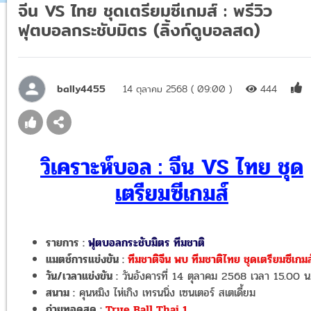
จีน VS ไทย ชุดเตรียมซีเกมส์ : พรีวิว
ฟุตบอลกระชับมิตร (ลิ้งก์ดูบอลสด)
bally4455
14 ตุลาคม 2568 ( 09:00 )
444
วิเคราะห์บอล : จีน VS ไทย ชุด
เตรียมซีเกมส์
รายการ :
ฟุตบอลกระชับมิตร ทีมชาติ
แมตช์การแข่งขัน :
ทีมชาติจีน พบ ทีมชาติไทย ชุดเตรียมซีเกมส
วัน/เวลาแข่งขัน :
วันอังคารที่ 14 ตุลาคม 2568 เวลา 15.00 น
สนาม :
คุนหมิง ไห่เกิง เทรนนิ่ง เซนเตอร์ สเตเดี้ยม
ถ่ายทอดสด :
True Ball Thai 1