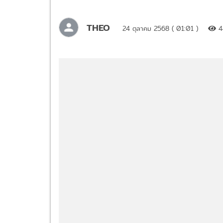
THEO
24 ตุลาคม 2568 ( 01:01 )
4