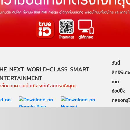
วันนี้
HE NEXT WORLD-CLASS SMART
สิทธิพิเศ
NTERTAINMENT
เกม
ีกขั้นของความบันเทิงระดับโลกตรงใจคุณ
ช้อปปิ้ง
กล่องทรูไอ
บริการช่ว
ดี