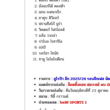
ดิโอโก้ คอสต้า (GK)
อัลแบร์โต้ คอสต้า
แยน เบดนาเร็ก
ยาคุบ คิวิออร์
ฟรานซิสโก้ มูร่า
วิคเตอร์ โฟรโฮลด์
อลัน วาเรล่า
ปาโบล โรซาริโอ
เปเป้
บอร์ฆา ไซน์ซ
ซามู โอโมโรเดียน
รายการ :
ยูโรป้า ลีก 2025/26 รอบลีกเฟส นัดท
แมตช์การแข่งขัน :
น็อตติ้งแฮม ฟอเรสต์ พบ ปอ
วัน/เวลาแข่งขัน :
คืนวันพฤหัสบดีที่ 23 ตุลาค
สนาม :
ซิตี้ กราวนด์
ถ่ายทอดสด :
beIN SPORTS 1