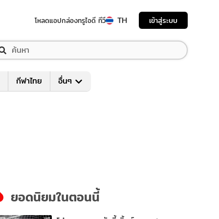
TH
เข้าสู่ระบบ
โหลดแอป
กล่องทรูไอดี ทีวี
กีฬาไทย
อื่นๆ
ยอดนิยมในตอนนี้