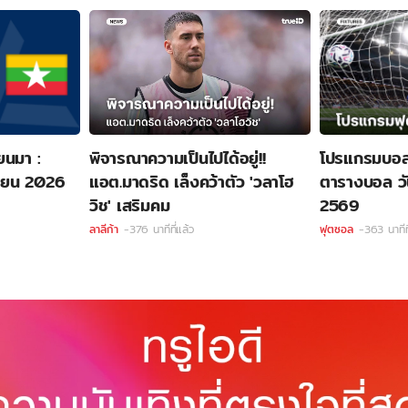
ยนมา :
พิจารณาความเป็นไปได้อยู่!!
โปรแกรมบอลวั
ซียน 2026
แอต.มาดริด เล็งคว้าตัว 'วลาโฮ
ตารางบอล วัน
วิช' เสริมคม
2569
ลาลีก้า
-376 นาทีที่แล้ว
ฟุตซอล
-363 นาทีที