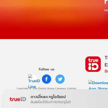
T
E
Follow us
อ
Copyright © True Digital Group Company Limited.
All rights reserved
ดาวน์โหลด ทรูไอดีแอป
สัมผัสโลกไร้ขีดจำกัดกับทรูไอดี