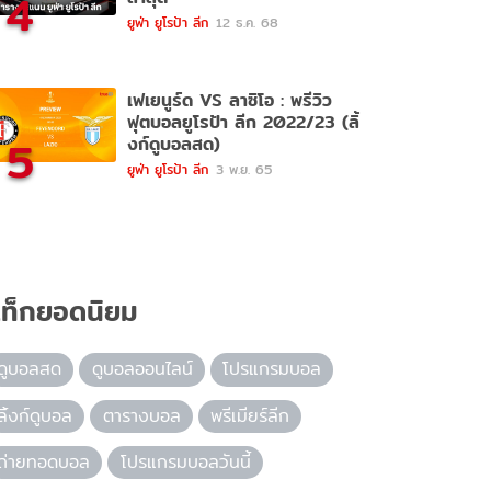
4
ยูฟ่า ยูโรป้า ลีก
12 ธ.ค. 68
เฟเยนูร์ด VS ลาซิโอ : พรีวิว
ฟุตบอลยูโรป้า ลีก 2022/23 (ลิ้
5
งก์ดูบอลสด)
ยูฟ่า ยูโรป้า ลีก
3 พ.ย. 65
ท็กยอดนิยม
ดูบอลสด
ดูบอลออนไลน์
โปรแกรมบอล
ลิ้งก์ดูบอล
ตารางบอล
พรีเมียร์ลีก
ถ่ายทอดบอล
โปรแกรมบอลวันนี้