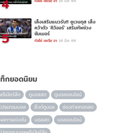
4
กัลโช่ เซเรีย อา
16 มี.ค. 69
เล็งเสริมแนวรับ!! ยูเวนตุส เล็ง
คว้าตัว 'คิวิออร์' เสริมทัพช่วง
5
ซัมเมอร์
กัลโช่ เซเรีย อา
16 มี.ค. 69
ท็กยอดนิยม
พรีเมียร์ลีก
ดูบอลสด
ดูบอลออนไลน์
โปรแกรมบอล
ลิ้งก์ดูบอล
ช่องถ่ายทอดสด
ผลการแข่งขัน
บอลสด
บอลออนไลน์
โปรแกรมบอลพรีเมียร์ลีก