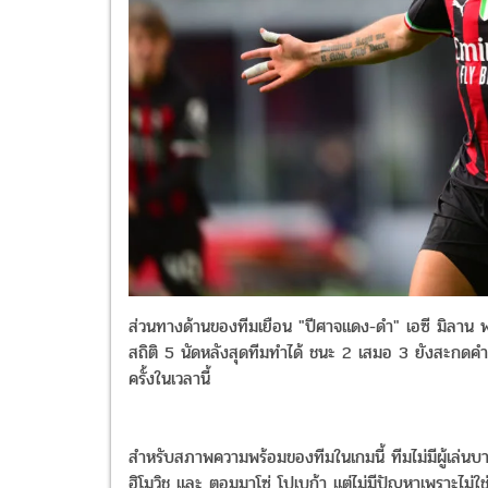
ส่วนทางด้านของทีมเยือน "ปีศาจแดง-ดำ" เอซี มิลาน ฟอ
สถิติ 5 นัดหลังสุดทีมทำได้ ชนะ 2 เสมอ 3 ยังสะกดคำว่าแพ
ครั้งในเวลานี้
สำหรับสภาพความพร้อมของทีมในเกมนี้ ทีมไม่มีผู้เล่นบา
ฮิโมวิช และ ตอมมาโซ่ โปเบก้า แต่ไม่มีปัญหาเพราะไม่ใช่