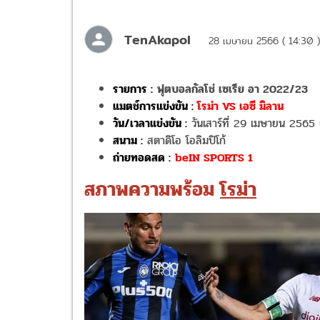
TenAkapol
28 เมษายน 2566 ( 14:30 )
รายการ :
ฟุตบอลกัลโช่ เซเรีย อา 2022/23
แมตช์การแข่งขัน
:
โรม่า VS เอซี มิลาน
วัน/เวลาแข่งขัน :
วันเสาร์ที่ 29 เมษายน 2565 
สนาม :
สตาดิโอ โอลิมปิโก้
ถ่ายทอดสด :
beIN SPORTS 1
สภาพความพร้อม
โรม่า