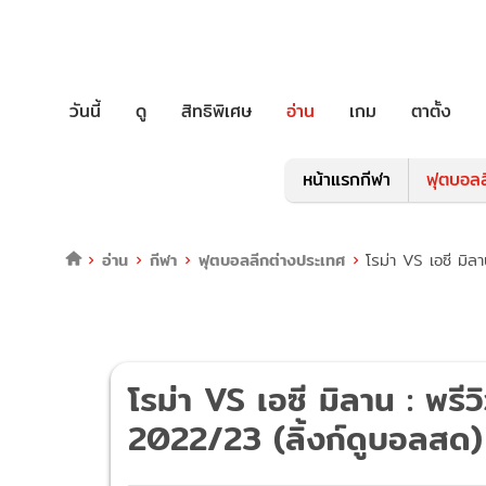
วันนี้
ดู
สิทธิพิเศษ
อ่าน
เกม
ตาตั้ง
หน้าแรกกีฬา
ฟุตบอลล
อ่าน
กีฬา
ฟุตบอลลีกต่างประเทศ
โรม่า VS เอซี มิล
โรม่า VS เอซี มิลาน : พรีว
2022/23 (ลิ้งก์ดูบอลสด)