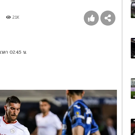
2.1K
เวลา 02.45 น.