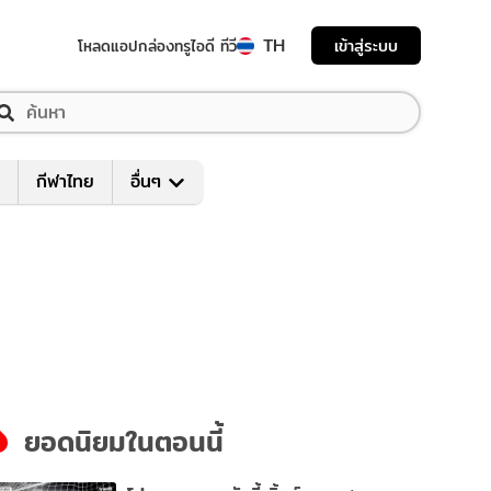
TH
เข้าสู่ระบบ
โหลดแอป
กล่องทรูไอดี ทีวี
กีฬาไทย
อื่นๆ
ยอดนิยมในตอนนี้