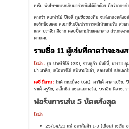
เบรีย พ้นโทษแบนกลับมาช่วยทีมได้อีกด้วย ถือว่ากองกำ
คาดว่า สเตฟาโน่ ปิโอลี่ กุนซือของทีม จะส่งกองหลังอย่า
แอร์กน็องเดซ ลงมายืนเป็นปราการหลักในเกมรับ ส่วนกอง
และ บราฮิม ดิอาซ คอยปั้นเกมในแดนกลาง ส่วนกองหน้าใช
ตามเคย
รายชื่อ 11 ผู้เล่นที่คาดว่าจะลง
โรม่า :
รุย ปาตริซิโอ้ (GK), จานลูก้า มันชินี่, มาราช 
ย่า มาติช, เลโอนาร์โด้ สปินาซโซล่า, ลอเรนโซ่ เปลเลกริน
เอซี มิลาน :
ไมค์ เมนญ็อง (GK), ดาวิเด้ คาลาเบรีย, ปิแ
ราเด้ ครูนิช, อเล็กซิส แซเลแมเกอร์ส, บราฮิม ดิอาซ, ราฟ
ฟอร์มการเล่น 5 นัดหลังสุด
โรม่า
25/04/23 แพ้ อตาลันต้า 1-3 (เยือน) เซเรีย 