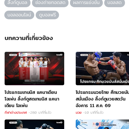
ลิ้งก์ดูบอล
ช่องถ่ายทอดสด
ผลการแข่งขัน
บอลสด
บอลออนไลน์
ดูบอลฟรี
บทความที่เกี่ยวข้อง
โปรแกรมเทนนิส แคนาเดียน
โปรแกรมมวยไทย ศึกมวยมัน
โอเพ่น ลิ้งก์ดูสดเทนนิส แคนา
สนั่นเมือง ลิ้งก์ดูมวยสดวัน
เดียน โอเพ่น
อังคาร 11 ส.ค. 69
กีฬาต่างประเทศ
-280 นาทีที่แล้ว
มวย
-10 นาทีที่แล้ว