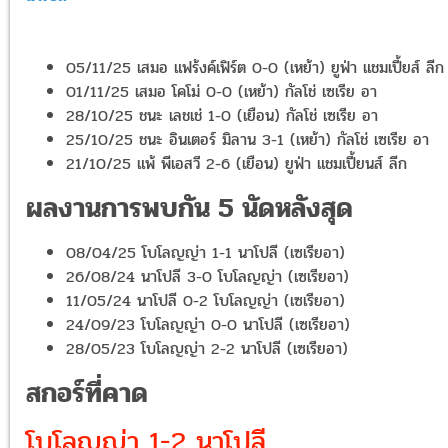
05/11/25 เสมอ แฟร้งค์เฟิร์ต 0-0 (เหย้า) ยูฟ่า แชมเปี้ยส์ ลีก
01/11/25 เสมอ โคโม่ 0-0 (เหย้า) กัลโช่ เซเรีย อา
28/10/25 ชนะ เลชเช่ 1-0 (เยือน) กัลโช่ เซเรีย อา
25/10/25 ชนะ อินเตอร์ มิลาน 3-1 (เหย้า) กัลโช่ เซเรีย อา
21/10/25 แพ้ พีเอสวี 2-6 (เยือน) ยูฟ่า แชมเปี้ยนส์ ลีก
ผลงานการพบกัน 5 นัดหลังสุด
08/04/25 โบโลญญ่า 1-1 นาโปลี (เซเรียอา)
26/08/24 นาโปลี 3-0 โบโลญญ่า (เซเรียอา)
11/05/24 นาโปลี 0-2 โบโลญญ่า (เซเรียอา)
24/09/23 โบโลญญ่า 0-0 นาโปลี (เซเรียอา)
28/05/23 โบโลญญ่า 2-2 นาโปลี (เซเรียอา)
สกอร์ที่คาด
โบโลญญ่า 1-2 นาโปลี