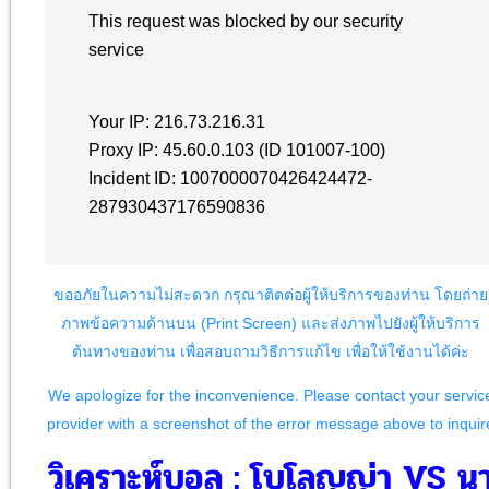
วิเคราะห์บอล : โบโลญญ่า VS น