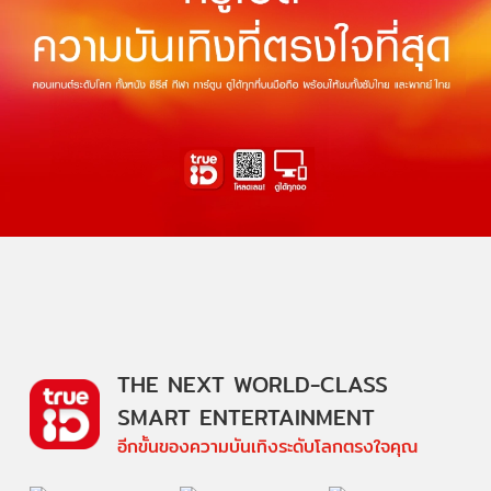
THE NEXT WORLD-CLASS
SMART ENTERTAINMENT
อีกขั้นของความบันเทิงระดับโลกตรงใจคุณ