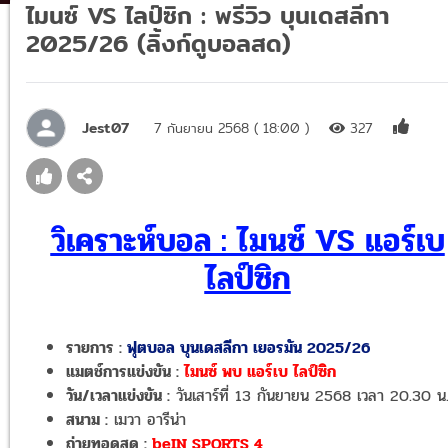
ไมนซ์ VS ไลป์ซิก : พรีวิว บุนเดสลีกา
2025/26 (ลิ้งก์ดูบอลสด)
Jest07
7 กันยายน 2568 ( 18:00 )
327
วิเคราะห์บอล : ไมนซ์ VS แอร์เบ
ไลป์ซิก
รายการ :
ฟุตบอล บุนเดสลีกา เยอรมัน 2025/26
แมตช์การแข่งขัน :
ไมนซ์ พบ แอร์เบ ไลป์ซิก
วัน/เวลาแข่งขัน :
วันเสาร์ที่ 13 กันยายน 2568 เวลา 20.30 น
สนาม :
เมวา อารีน่า
ถ่ายทอดสด :
beIN SPORTS 4