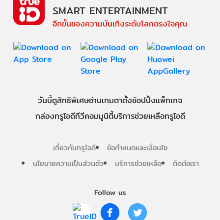
SMART ENTERTAINMENT
อีกขั้นของความบันเทิงระดับโลกตรงใจคุณ
วันนี้
ดู
สิทธิพิเศษ
อ่าน
เกม
ตาตั้ง
ช้อปปิ้ง
แพ็กเกจ
กล่องทรูไอดีทีวี
คอมมูนิตี้
บริการช่วยเหลือทรูไอดี
เกี่ยวกับทรูไอดี
ข้อกำหนดและเงื่อนไข
นโยบายความเป็นส่วนตัว
บริการช่วยเหลือ
ติดต่อเรา
Follow us