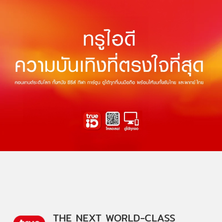
THE NEXT WORLD-CLASS