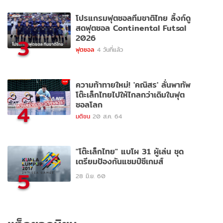
โปรแกรมฟุตซอลทีมชาติไทย ลิ้งก์ดู
สดฟุตซอล Continental Futsal
2026
3
ฟุตซอล
4 วันที่แล้ว
ความท้าทายใหม่! 'คณิสร' ลั่นพาทัพ
โต๊ะเล็กไทยไปให้ไกลกว่าเดิมในฟุต
ซอลโลก
4
มติชน
20 ส.ค. 64
"โต๊ะเล็กไทย" แบโผ 31 ผู้เล่น ชุด
เตรียมป้องกันแชมป์ซีเกมส์
5
28 มิ.ย. 60