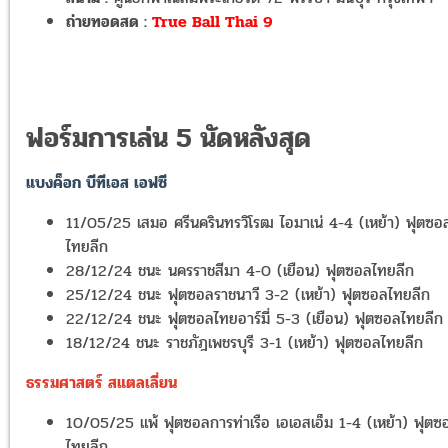
ถ่ายทอดสด :
True Ball Thai 9
ฟอร์มการเล่น 5 นัดหลังสุด
แบงค็อก บีทีเอส เอฟซี
11/05/25 เสมอ ศรีนครินทรวิโรฒ ไอมาเน่ 4-4 (เหย้า) ฟุตซอ
ไทยลีก
28/12/24 ชนะ นครราชสีมา 4-0 (เยือน) ฟุตซอลไทยลีก
25/12/24 ชนะ ฟุตซอลราชนาวี 3-2 (เหย้า) ฟุตซอลไทยลีก
22/12/24 ชนะ ฟุตซอลไทยอาร์มี่ 5-3 (เยือน) ฟุตซอลไทยลีก
18/12/24 ชนะ ราชภัฎเพชรบุรี 3-1 (เหย้า) ฟุตซอลไทยลีก
ธรรมศาสตร์ สแตลเลี่ยน
10/05/25 แพ้ ฟุตซอลการท่าเรือ เอเอสเอ็ม 1-4 (เหย้า) ฟุตซ
ไทยลีก