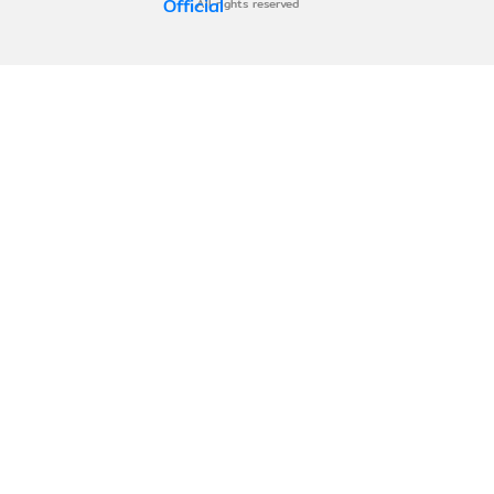
All rights reserved