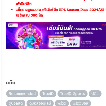
พรีเมียร์ลีก
แพ็กเกจดูบอลสด พรีเมียร์ลีก EPL Season Pass 2024/25
สะใจครบ 380 นัด
แท็ก
Recommended
TrueID
TrueID Sports
UCL
ดูบอลสด
ดูบอลออนไลน์
พรีวิว
พรีวิวบอล