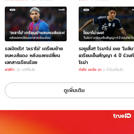
รอเปิดตัว! 'อเราโฆ่' เตรียมย้าย
รอชูเสื้อ!! โรมาโน่ เผย 'โมลิน
ซบหงส์แดง หลังแลกเปลี่ยน
เตรียมเซ็นสัญญา 4 ปี ร่วมท
เอกสารเรียบร้อย
โรม่า
ลาลีก้า
32 นาทีที่แล้ว
กัลโช่ เซเรีย อา
1 ชั่วโมงที่แล้ว
ดูเพิ่มเติม