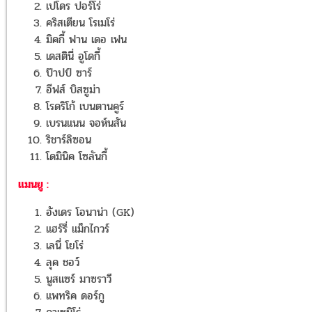
เปโดร ปอร์โร่
คริสเตียน โรเมโร่
มิคกี้ ฟาน เดอ เฟน
เดสตินี่ อูโดกี้
ป๊าปป์ ซาร์
อีฟส์ บิสซูม่า
โรดริโก้ เบนตานคูร์
เบรนแนน จอห์นสัน
ริชาร์ลิซอน
โดมินิค โซลันกี้
แมนยู :
อังเดร โอนาน่า (GK)
แฮร์รี่ แม็กไกวร์
เลนี่ โยโร่
ลุค ชอว์
นูสแซร์ มาซราวี
แพทริค ดอร์กู