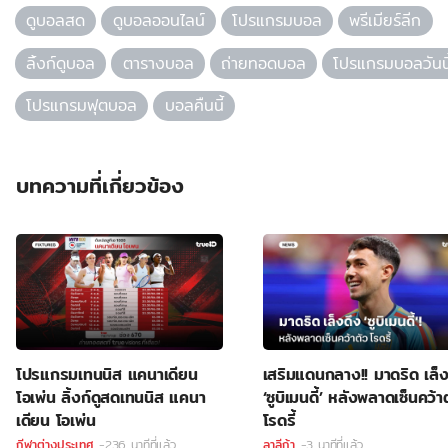
ดูบอลสด
ดูบอลออนไลน์
โปรแกรมบอล
พรีเมียร์ลีก
ลิ้งก์ดูบอล
ตารางบอล
ถ่ายทอดบอล
โปรแกรมบอลวันนี
โปรแกรมฟุตบอล
บอลคืนนี้
บทความที่เกี่ยวข้อง
โปรแกรมเทนนิส แคนาเดียน
เสริมแดนกลาง!! มาดริด เล็ง
โอเพ่น ลิ้งก์ดูสดเทนนิส แคนา
‘ซูบิเมนดี้’ หลังพลาดเซ็นคว้า
เดียน โอเพ่น
โรดรี้
กีฬาต่างประเทศ
-236 นาทีที่แล้ว
ลาลีก้า
-3 นาทีที่แล้ว