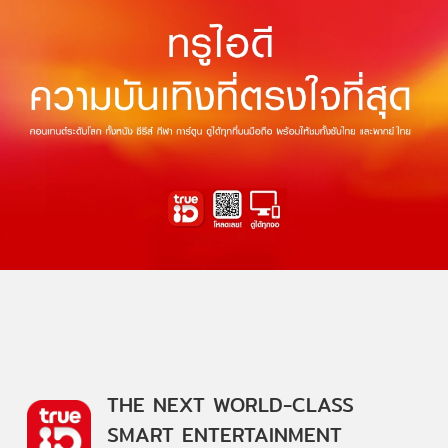
THE NEXT WORLD-CLASS
SMART ENTERTAINMENT