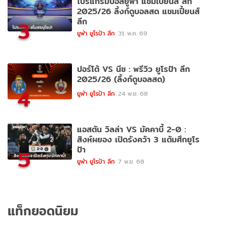
โปรแกรมบอลยูฟ่า แชมเปี้ยนส์ ลีก
2025/26 ลิ้งก์ดูบอลสด แชมเปี้ยนส์
ลีก
3
ยูฟ่า ยูโรป้า ลีก
31 พ.ค. 69
ปอร์โต้ VS นีซ : พรีวิว ยูโรป้า ลีก
2025/26 (ลิ้งก์ดูบอลสด)
4
ยูฟ่า ยูโรป้า ลีก
24 พ.ย. 68
แอสตัน วิลล่า VS มัคคาบี้ 2-0 :
สิงห์ผยอง เปิดรังคว้า 3 แต้มศึกยูโร
ป้า
5
ยูฟ่า ยูโรป้า ลีก
7 พ.ย. 68
แท็กยอดนิยม