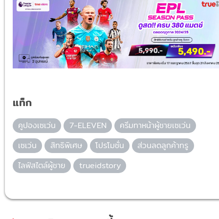
แท็ก
คูปองเซเว่น
7-ELEVEN
ครีมทาหน้าผู้ชายเซเว่น
เซเว่น
สิทธิพิเศษ
โปรโมชั่น
ส่วนลดลูกค้าทรู
ไลฟ์สไตล์ผู้ชาย
trueidstory