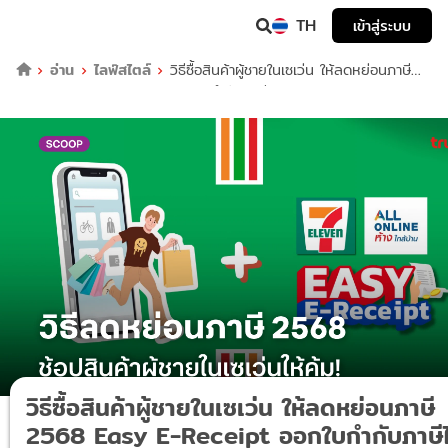
TH
เข้าสู่ระบบ
อ่าน
ไลฟ์สไตล์
วิธีซื้อสินค้าผู้ชายในเซเว่น ให้ลดหย่อนภาษี
2568 Easy E-Receipt ออกใบกำกับภาษีได้
วิธีซื้อสินค้าผู้ชายในเซเว่น ให้ลดหย่อนภาษี
2568 Easy E-Receipt ออกใบกำกับภาษีไ