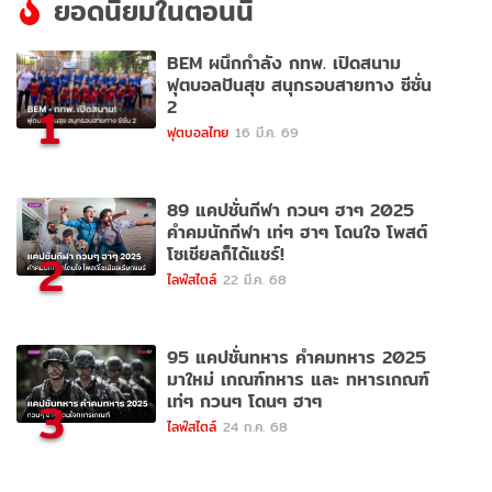
ยอดนิยมในตอนนี้
BEM ผนึกกำลัง กทพ. เปิดสนาม
ฟุตบอลปันสุข สนุกรอบสายทาง ซีซั่น
2
1
ฟุตบอลไทย
16 มี.ค. 69
89 แคปชั่นกีฬา กวนๆ ฮาๆ 2025
คำคมนักกีฬา เท่ๆ ฮาๆ โดนใจ โพสต์
โซเชียลก็ได้แชร์!
2
ไลฟ์สไตล์
22 มี.ค. 68
95 แคปชั่นทหาร คำคมทหาร 2025
มาใหม่ เกณฑ์ทหาร และ ทหารเกณฑ์
เท่ๆ กวนๆ โดนๆ ฮาๆ
3
ไลฟ์สไตล์
24 ก.ค. 68