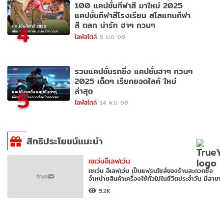
100 แคปชั่นกีฬาสี มาใหม่ 2025
แคปชั่นกีฬาสีโรงเรียน สโลแกนกีฬา
สี ตลก น่ารัก ฮาๆ กวนๆ
4
ไลฟ์สไตล์
9 ม.ค. 68
รวมแคปชั่นรถซิ่ง แคปชั่นฮาๆ กวนๆ
2025 เด็ดๆ เรียกยอดไลค์ ใหม่
ล่าสุด
5
ไลฟ์สไตล์
14 พ.ย. 68
สิทธิประโยชน์แนะนำ
เซเว่นอีเลฟเว่น
เซเว่น อีเลฟเว่น เป็นแฟรนไชส์ของร้านสะดวกซื้อ
จำหน่ายสินค้าเครื่องใช้ทั่วไปในชีวิตประจำวัน มีสาข
5.2K