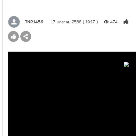
TNP1459
17 มกราคม 2568 ( 19:17 )
474