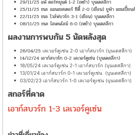
29/11/25 แพ้ ดอร์ทมุนด์ 1-2 (เหย้า) บุนเดสลีกา
25/11/25 ชนะ แมนเชสเตอร์ ซิตี้ 2-0 (เยือน) ยูฟ่า แชมเปี้ยนส
22/11/25 ชนะ โวล์ฟบวร์ก 3-1 (เยือน) บุนเดสลีกา
08/11/25 ชนะ ไฮเดนไฮม์ 6-0 (เหย้า) บุนเดสลีกา
ผลงานการพบกัน 5 นัดหลังสุด
26/04/25
เลเวอร์คูเซ่น 2-0 เอาก์สบวร์ก (บุนเดสลีกา)
14/12/24 เอาก์สบวร์ก 0-2 เลเวอร์คูเซ่น (บุนเดสลีกา)
18/05/24 เลเวอร์คูเซ่น 2-1 เอาก์สบวร์ก (บุนเดสลีกา)
13/01/24 เอาก์สบวร์ก 0-1 เลเวอร์คูเซ่น (บุนเดสลีกา)
03/02/23 เอาก์สบวร์ก 1-0 เลเวอร์คูเซ่น (บุนเดสลีกา)
สกอร์ที่คาด
เอาก์สบวร์ก 1-3 เลเวอร์คูเซ่น
ข่าวที่เกี่ยวข้อง