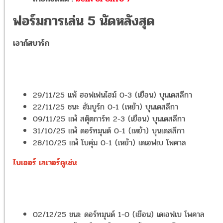
ฟอร์มการเล่น 5 นัดหลังสุด
เอาก์สบวร์ก
29/11/25 แพ้ ฮอฟเฟนไฮม์ 0-3 (เยือน) บุนเดสลีกา
22/11/25 ชนะ ฮัมบูร์ก 0-1 (เหย้า) บุนเดสลีกา
09/11/25 แพ้ สตุ๊ตการ์ท 2-3 (เยือน) บุนเดสลีกา
31/10/25 แพ้ ดอร์ทมุนด์ 0-1 (เหย้า) บุนเดสลีกา
28/10/25 แพ้ โบคุ่ม 0-1 (เหย้า) เดเอฟเบ โพคาล
ไบเออร์ เลเวอร์คูเซ่น
02/12/25 ชนะ ดอร์ทมุนด์ 1-0 (เยือน) เดเอฟเบ โพคาล