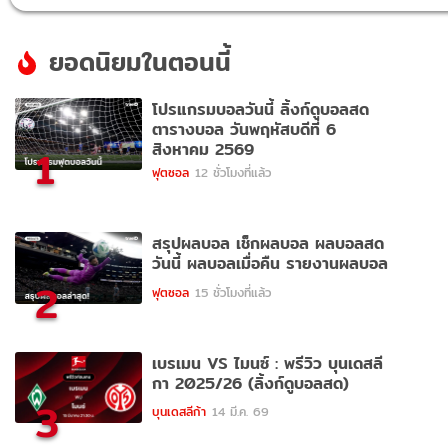
ยอดนิยมในตอนนี้
โปรแกรมบอลวันนี้ ลิ้งก์ดูบอลสด
ตารางบอล วันพฤหัสบดีที่ 6
สิงหาคม 2569
1
ฟุตซอล
12 ชั่วโมงที่แล้ว
สรุปผลบอล เช็กผลบอล ผลบอลสด
วันนี้ ผลบอลเมื่อคืน รายงานผลบอล
2
ฟุตซอล
15 ชั่วโมงที่แล้ว
เบรเมน VS ไมนซ์ : พรีวิว บุนเดสลี
กา 2025/26 (ลิ้งก์ดูบอลสด)
3
บุนเดสลีก้า
14 มี.ค. 69