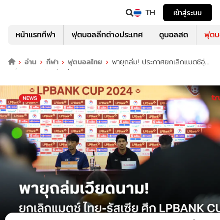
TH
เข้าสู่ระบบ
หน้าแรกกีฬา
ฟุตบอลลีกต่างประเทศ
ดูบอลสด
ฟุต
อ่าน
กีฬา
ฟุตบอลไทย
พายุถล่ม! ประกาศยกเลิกแมตช์อุ่น
เครื่อง ไทย-รัสเซีย ศึก LPBank Cup