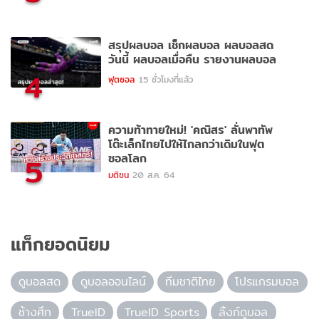
สรุปผลบอล เช็กผลบอล ผลบอลสด
วันนี้ ผลบอลเมื่อคืน รายงานผลบอล
4
ฟุตซอล
15 ชั่วโมงที่แล้ว
ความท้าทายใหม่! 'คณิสร' ลั่นพาทัพ
โต๊ะเล็กไทยไปให้ไกลกว่าเดิมในฟุต
ซอลโลก
5
มติชน
20 ส.ค. 64
แท็กยอดนิยม
ดูบอลสด
ดูบอลออนไลน์
ทีมชาติไทย
โปรแกรมบอล
ช้างศึก
TrueID
TrueID Sports
ลิ้งก์ดูบอล