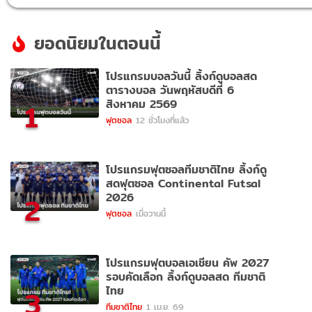
ยอดนิยมในตอนนี้
โปรแกรมบอลวันนี้ ลิ้งก์ดูบอลสด
ตารางบอล วันพฤหัสบดีที่ 6
สิงหาคม 2569
1
ฟุตซอล
12 ชั่วโมงที่แล้ว
โปรแกรมฟุตซอลทีมชาติไทย ลิ้งก์ดู
สดฟุตซอล Continental Futsal
2026
2
ฟุตซอล
เมื่อวานนี้
โปรแกรมฟุตบอลเอเชียน คัพ 2027
รอบคัดเลือก ลิ้งก์ดูบอลสด ทีมชาติ
ไทย
3
ทีมชาติไทย
1 เม.ย. 69