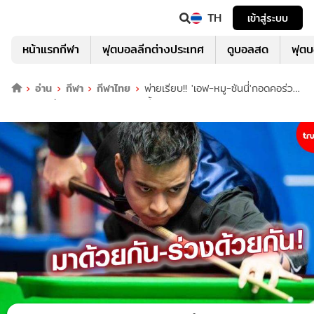
TH
เข้าสู่ระบบ
หน้าแรกกีฬา
ฟุตบอลลีกต่างประเทศ
ดูบอลสด
ฟุต
อ่าน
กีฬา
กีฬาไทย
พ่ายเรียบ!! 'เอฟ-หมู-ซันนี่'กอดคอร่วง
รอบสอง ศึกสนุกเกอร์ ยูเค แชมเปี้ยนชิพ