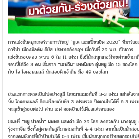
การแข่งขันสนุกเกอร์รายการใหญ่ “ยูเค แชมเปี้ยนชิพ 2020” ที่มาร์แช
อารีน่า เมืองมิลตัน คีย์ส ประเทศอังกฤษ เมื่อวันที่ 29 พ.ย.
เป็นการ
แข่งขันรอบสอง
ระบบ 6 ใน 11 เฟรม ซึ่งมีนักสนุกเกอร์ไทยผ่านเข้ามาถ
รอบนี้ได้ถึง 3 คน เริ่มจาก
“เอฟวัน” เทพไชยา อุ่นหนู
มือ 15 ของโลก
กับ โจ โอคอนเนลล์ นักสอยคิวเจ้าถิ่น มือ 49 ของโลก
ช่วงแรกการดวลเป็นไปอย่างสูสี โดยมาเสมอกันที่ 3-3 เฟรม แต่หลังจา
นั้น โอคอนเนลล์ ติดเครื่องเก็บชัย 3 เฟรมรวด ปิดเกมไปได้ที่ 6-3 เฟร
ทะลุเข้าสู่รอบต่อไป ส่วน เอฟ จอดป้ายไว้เพียงแค่รอบสอง
ขณะที่
“หมู ปากน้ำ” นพพล แสงคำ
มือ 39 โลก ลงดวลกับ ผางจุนซู 
รุ่งจากจีน ซึ่งทั้งคู่ดวลกันสูสีมาเสมอกันที่ 4-4 เฟรม จากนั้นเป็นนักสอ
จากแดนมังกรที่เข้าป้ายไปได้ 6-4 เฟรม เขี่ยนักสนุกเกอร์ไทยตกรอบไป