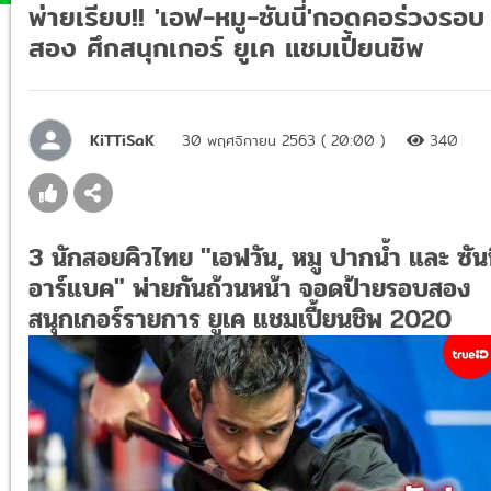
พ่ายเรียบ!! 'เอฟ-หมู-ซันนี่'กอดคอร่วงรอบ
สอง ศึกสนุกเกอร์ ยูเค แชมเปี้ยนชิพ
KiTTiSaK
30 พฤศจิกายน 2563 ( 20:00 )
340
3 นักสอยคิวไทย "เอฟวัน, หมู ปากน้ำ และ ซันน
อาร์แบค" พ่ายกันถ้วนหน้า จอดป้ายรอบสอง
สนุกเกอร์รายการ ยูเค แชมเปี้ยนชิพ 2020