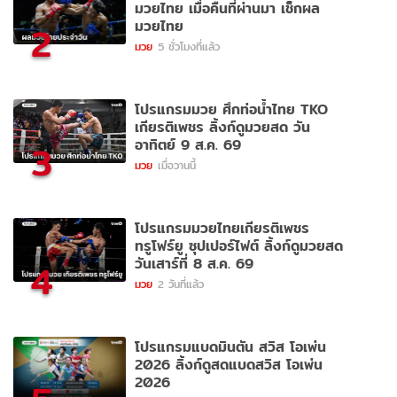
มวยไทย เมื่อคืนที่ผ่านมา เช็กผล
มวยไทย
2
มวย
5 ชั่วโมงที่แล้ว
โปรแกรมมวย ศึกท่อน้ำไทย TKO
เกียรติเพชร ลิ้งก์ดูมวยสด วัน
อาทิตย์ 9 ส.ค. 69
3
มวย
เมื่อวานนี้
โปรแกรมมวยไทยเกียรติเพชร
ทรูโฟร์ยู ซุปเปอร์ไฟต์ ลิ้งก์ดูมวยสด
วันเสาร์ที่ 8 ส.ค. 69
4
มวย
2 วันที่แล้ว
โปรแกรมแบดมินตัน สวิส โอเพ่น
2026 ลิ้งก์ดูสดแบดสวิส โอเพ่น
2026