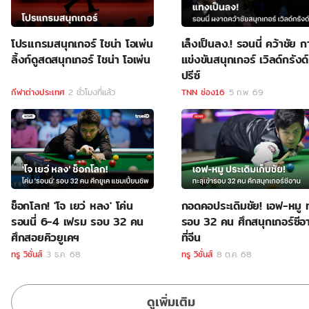
โปรแกรมสนุกเกอร์ ไชน่า โอเพ่น
เล็งเป็นลง.! รอนนี่ คว้าชัย ก
ลิ้งก์ดูสดสนุกเกอร์ ไชน่า โอเพ่น
แข่งขันสนุกเกอร์ เวิลด์กรังด์
ปรีซ์
กีฬาต่างประเทศ
2 ชั่วโมงที่แล้ว
TNN ช่อง16
5 ก.พ. 69
ช็อกโลก! 'โจ เยว่ หลง' โค่น
กอดคอประเดิมชัย! เอฟ-หมู ท
รอนนี่ 6-4 เฟรม รอบ 32 คน
รอบ 32 คน ศึกสนุกเกอร์ซีอ
ศึกสอยคิวยูเคฯ
ที่จีน
ทรู วิชั่นส์
3 ธ.ค. 68
ทรู วิชั่นส์
8 ต.ค. 68
ดูเพิ่มเติม