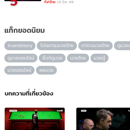
5
กีฬาไทย
15 มี.ค. 69
แท็กยอดนิยม
trueidstory
โปรแกรมมวยไทย
ตารางมวยไทย
ดูมวย
ดูมวยออนไลน์
ลิ้งก์ดูมวย
มวยไทย
มวยตู้
มวยออนไลน์
ผลมวย
บทความที่เกี่ยวข้อง