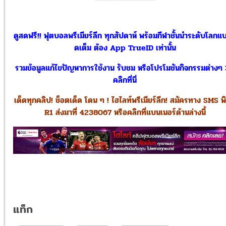
ดูสดฟรี!! ฟุตบอลพรีเมียร์ลีก ทุกสัปดาห์ พร้อมกีฬาชั้นนำระดับโลกแ
ดเต็ม ต้อง App TrueID เท่านั้น
รวมข้อมูลแก้ไขปัญหาการใช้งาน รับชม หรือโปรโมชันกิจกรรมต่างๆ
คลิกที่นี่
เด็ดทุกคลิป! ช็อตเด็ด โดน ๆ ! ไฮไลท์พรีเมียร์ลีก! สมัครทาง SMS พิ
R1 ส่งมาที่ 4238067 หรือคลิกที่แบนเนอร์ด้านล่างนี้
แท็ก