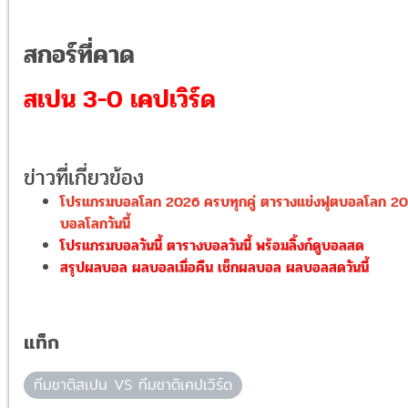
สกอร์ที่คาด
สเปน 3-0 เคปเวิร์ด
ข่าวที่เกี่ยวข้อง
โปรแกรมบอลโลก 2026 ครบทุกคู่ ตารางแข่งฟุตบอลโลก 2
บอลโลกวันนี้
โปรแกรมบอลวันนี้ ตารางบอลวันนี้ พร้อมลิ้งก์ดูบอลสด
สรุปผลบอล ผลบอลเมื่อคืน เช็กผลบอล ผลบอลสดวันนี้
แท็ก
ทีมชาติสเปน VS ทีมชาติเคปเวิร์ด