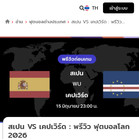
TH
เข้าสู่ระบบ
อ่าน
ฟุตบอลต่างประเทศ
สเปน VS เคปเวิร์ด : พรีวิว
ฟุตบอลโลก 2026
สเปน VS เคปเวิร์ด : พรีวิว ฟุตบอลโลก
2026