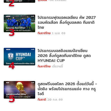
2
โปรแกรมฟุตบอลเอเชียน คัพ 2027
รอบคัดเลือก ลิ้งก์ดูบอลสด ทีมชาติ
ไทย
3
ทีมชาติไทย
1 เม.ย. 69
โปรแกรมบอลชิงแชมป์อาเซียน
2026 ลิ้งก์ดูสดทีมชาติไทย ดูสด
HYUNDAI CUP
4
ทีมชาติไทย
เมื่อวานนี้
ดูสดฟรีบอลโลก 2026 ตั้งแต่วันนี้ -
นัดชิง พร้อมโปรแกรมแข่ง ทาง ทรู
ไอดี
5
ทีมชาติ
20 ก.ค. 69