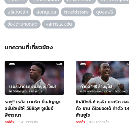
พรีเมียร์ลีก
ลิ้งก์ดูบอล
trueidstory
ดูบอลฟรี
ช่องถ่ายทอดสด
ผลการแข่งขัน
บทความที่เกี่ยวข้อง
รอดู!! เรอัล มาดริด ยื่นสัญญา
ใกล้ปิดดีล! เรอัล มาดริด จ่อค
ฉบับใหม่ให้ วินิซิอุส จูเนียร์
ตัว ยาน ดิโอมองเด้ ค่าตัว 1
พิจารณา
ล้านยูโร
ลาลีก้า
-394 นาทีที่แล้ว
ลาลีก้า
-307 นาทีที่แล้ว