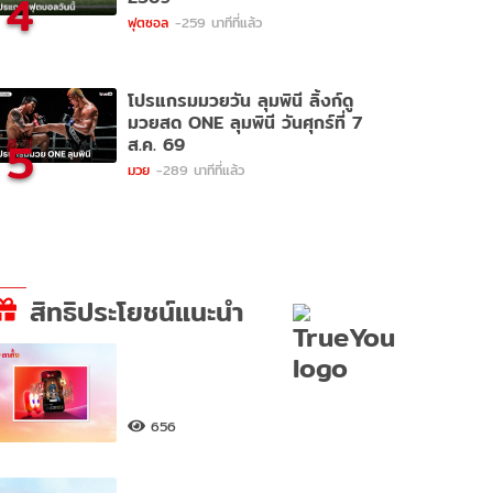
4
ฟุตซอล
-259 นาทีที่แล้ว
โปรแกรมมวยวัน ลุมพินี ลิ้งก์ดู
มวยสด ONE ลุมพินี วันศุกร์ที่ 7
5
ส.ค. 69
มวย
-289 นาทีที่แล้ว
สิทธิประโยชน์แนะนำ
656