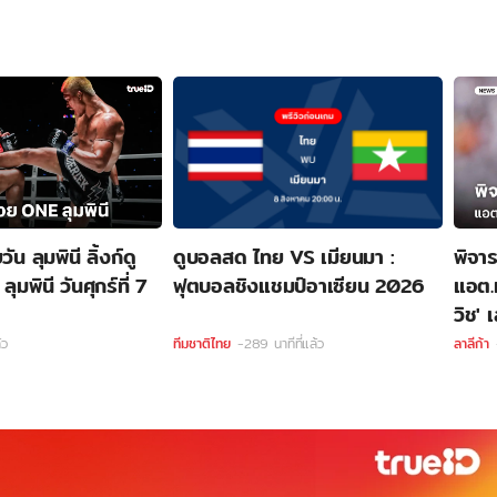
 ลุมพินี ลิ้งก์ดู
ดูบอลสด ไทย VS เมียนมา :
พิจาร
พินี วันศุกร์ที่ 7
ฟุตบอลชิงแชมป์อาเซียน 2026
แอต.ม
วิช' 
้ว
ทีมชาติไทย
-289 นาทีที่แล้ว
ลาลีก้า