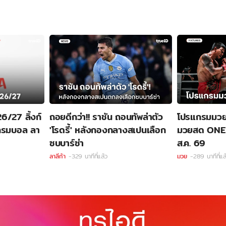
6/27 ลิ้งก์
ถอยดีกว่า!! ราชัน ถอนทัพล่าตัว
โปรแกรมมวยวัน
แกรมบอล ลา
'โรดรี้' หลังกองกลางสเปนเลือก
มวยสด ONE ลุม
ซบบาร์ซ่า
ส.ค. 69
ลาลีก้า
-329 นาทีที่แล้ว
มวย
-289 นาทีที่แล