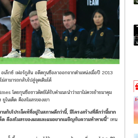
 อเล็กซ์ เฟอร์กูสัน อดีตกุนซือลาออกจากตำแหน่งเมื่อปี 2013
่สามารถกลับไปสู่จุดเดิมได้
es โดยกุนซือชาวดัตช์ได้รับคำแนะนำว่าเขาไม่ควรย้ายมาคุม
ฯ ยูไนเต็ด คือสโมสรของเขา
ับโปรเจ็คท์ที่อยู่ในสภาพดีกว่านี้, มีโครงสร้างที่ดีกว่านี้มาก
ไนเต็ด คือสโมสรของผมและผมอยากเผชิญกับความท้าทายนี้"
เทน