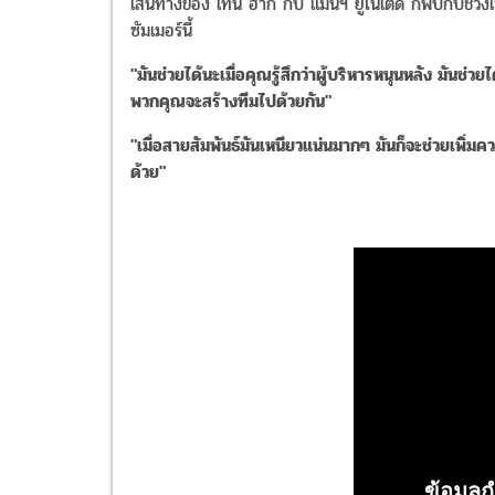
เส้นทางของ เทน ฮาก กับ แมนฯ ยูไนเต็ด ก็พบกับช่วงเ
ซัมเมอร์นี้
"มันช่วยได้นะเมื่อคุณรู้สึกว่าผู้บริหารหนุนหลัง มันช
พวกคุณจะสร้างทีมไปด้วยกัน"
"เมื่อสายสัมพันธ์มันเหนียวแน่นมากๆ มันก็จะช่วยเพิ่มคว
ด้วย"