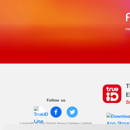
T
E
Follow us
อ
Copyright © True Digital Group Company Limited.
All rights reserved