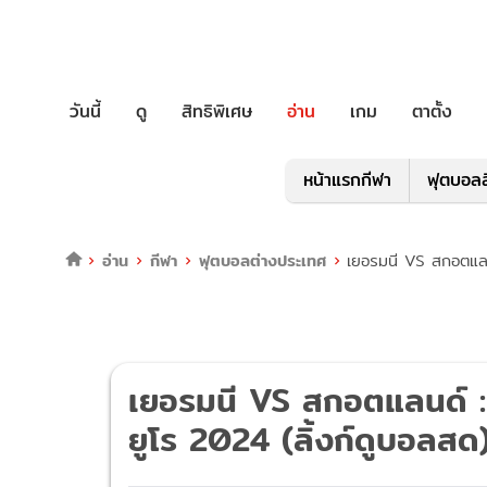
วันนี้
ดู
สิทธิพิเศษ
อ่าน
เกม
ตาตั้ง
หน้าแรกกีฬา
ฟุตบอลล
อ่าน
กีฬา
ฟุตบอลต่างประเทศ
เยอรมนี VS สกอตแลนด
เยอรมนี VS สกอตแลนด์ : 
ยูโร 2024 (ลิ้งก์ดูบอลสด