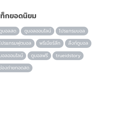
ท็กยอดนิยม
ดูบอลสด
ดูบอลออนไลน์
โปรแกรมบอล
โปรแกรมฟุตบอล
พรีเมียร์ลีก
ลิ้งก์ดูบอล
บอลออนไลน์
ดูบอลฟรี
trueidstory
ช่องถ่ายทอดสด