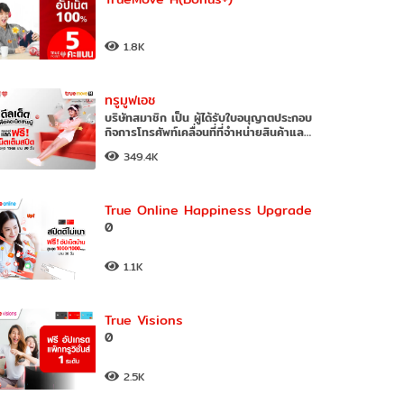
1.8K
ทรูมูฟเอช
บริษัทสมาชิก เป็น ผู้ได้รับใบอนุญาตประกอบ
กิจการโทรศัพท์เคลื่อนที่ที่จำหน่ายสินค้าและ
บริการภายใต้ตราส
349.4K
True Online Happiness Upgrade
0
1.1K
True Visions
0
2.5K