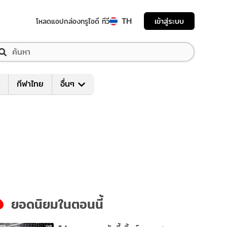
TH
เข้าสู่ระบบ
โหลดแอป
กล่องทรูไอดี ทีวี
กีฬาไทย
อื่นๆ
ยอดนิยมในตอนนี้