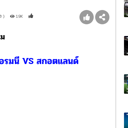
0 )
1.9K
าม
เยอรมนี VS สกอตแลนด์