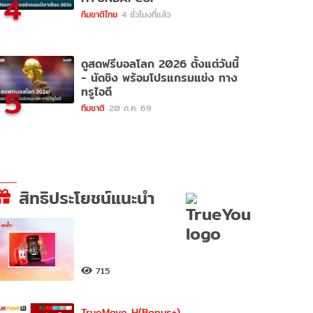
4
ทีมชาติไทย
4 ชั่วโมงที่แล้ว
ดูสดฟรีบอลโลก 2026 ตั้งแต่วันนี้
- นัดชิง พร้อมโปรแกรมแข่ง ทาง
5
ทรูไอดี
ทีมชาติ
20 ก.ค. 69
สิทธิประโยชน์แนะนำ
715
TrueMove H(Bonus+)