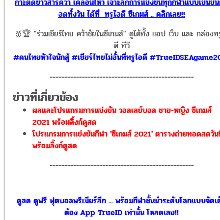
กาะติดข่าวสารควา เคลื่อนไหว เจาะลึกการแข่งขันทุกกีฬาแบบเข้นข้
อดทั้งวัน ได้ที่
ทรูไอดี ซีเกมส์ .. คลิกเลย!!
🥇🏆 "ร่วมเชียร์ไทย คว้าชัยในซีเกมส์" ดูได้ทั้ง แอป เว็บ และ กล่องทร
ดี ทีวี
#คนไทยหัวใจนักสู้ #เชียร์ไทยไม่อั้นที่ทรูไอดี #TrueIDSEAgame2
-------------------------------------------------
ข่าวที่เกี่ยวข้อง
ผลและโปรแกรมการแข่งขัน วอลเลย์บอล ชาย-หญิง ซีเกมส์
2021 พร้อมลิ้งก์ดูสด
โปรแกรมการแข่งขันกีฬา 'ซีเกมส์ 2021' ตารางถ่ายทอดสดวันนี
พร้อมลิ้งก์ดูสด
-------------------------------------------------
ดูสด ดูฟรี ฟุตบอลพรีเมียร์ลีก ... พร้อมกีฬาชั้นนำระดับโลกแบบจัดเ
ต้อง App TrueID เท่านั้น โหลดเลย!!