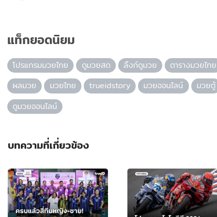
แท็กยอดนิยม
โปรแกรมมวยไทย
ดูมวยสด
ลิ้งก์ดูมวย
ตารางมวยไทย
ผลมวย
มวยไทย
trueidstory
มวยออนไลน์
มวยตู้
ดูมวยออนไลน์
บทความที่เกี่ยวข้อง