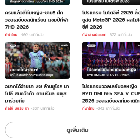
ครบแล้วสี่ทีมหญิง-ชาย!! ศึก
โปรแกรม โมโตจีพี 2026 ลิ้ง
วอลเลย์บอลนักเรียน แชมป์กีฬา
ดูสด MotoGP 2026 ผลโมโ
7HD 2026
จีพี 2026
กีฬาไทย
-402 นาทีที่แล้ว
กีฬาต่างประเทศ
-372 นาทีที่แล้ว
อยากได้จ่ายมา 20 ล้านยูโร!! นา
โปรแกรมวอลเลย์บอลหญิง
โปลี สนคว้าตัว กาเบรียล เชซุส
BYD DMI 6th SEA V CU
มาร่วมทีม
2026 วอลเลย์บอลทีมชาติไ
กัลโช่ เซเรีย อา
-357 นาทีที่แล้ว
กีฬาไทย
-342 นาทีที่แล้ว
ดูเพิ่มเติม