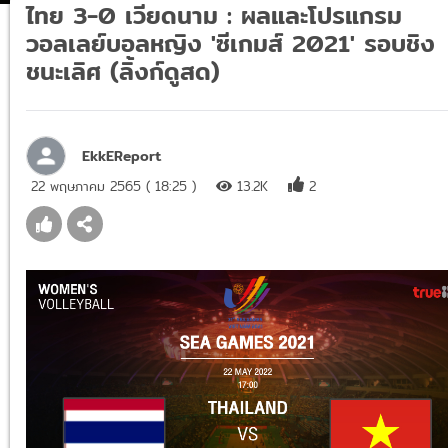
ไทย 3-0 เวียดนาม : ผลและโปรแกรม
วอลเลย์บอลหญิง 'ซีเกมส์ 2021' รอบชิง
ชนะเลิศ (ลิ้งก์ดูสด)
EkkEReport
22 พฤษภาคม 2565 ( 18:25 )
13.2K
2