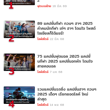
2
1
ฟุตบอลไทย
16 มี.ค. 69
89 แคปชั่นกีฬา กวนๆ ฮาๆ 2025
คำคมนักกีฬา เท่ๆ ฮาๆ โดนใจ โพสต์
โซเชียลก็ได้แชร์!
2
ไลฟ์สไตล์
22 มี.ค. 68
75 แคปชั่นฟุตบอล 2025 แคปชั่
นกีฬา 2025 แคปชั่นอกหัก โดนใจ
สายคอบอล
3
ไลฟ์สไตล์
7 ม.ค. 68
รวมแคปชั่นรถซิ่ง แคปชั่นฮาๆ กวนๆ
2025 เด็ดๆ เรียกยอดไลค์ ใหม่
ล่าสุด
4
ไลฟ์สไตล์
14 พ.ย. 68