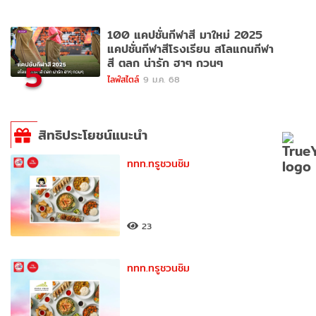
100 แคปชั่นกีฬาสี มาใหม่ 2025
แคปชั่นกีฬาสีโรงเรียน สโลแกนกีฬา
สี ตลก น่ารัก ฮาๆ กวนๆ
5
ไลฟ์สไตล์
9 ม.ค. 68
สิทธิประโยชน์แนะนำ
ททท.ทรูชวนชิม
23
ททท.ทรูชวนชิม