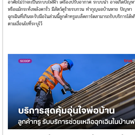
อาศัยไม่ว่าจะเป็นระบบไฟฟ้า เครื่องปรับอากาศ ระบบน้ำ อาจเกิดปัญห
หรือแม้กระทั่งหลังคารั่ว มีสัตว์ดุร้ายรบกวน ทำกุญแจบ้านหาย ปัญหา
ฉุกเฉินที่เกินจะรับมือในส่วนนี้ลูกค้าทรูแบล็คการ์ดสามารถรับบริการได้ฟร
ตามเงื่อนไขที่ระบุไว้