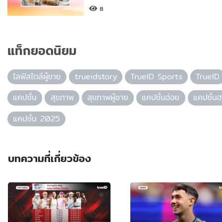
8
แท็กยอดนิยม
ไลฟ์สไตล์ผู้ชาย
trueidstory
TrueID Sports
TrueID
แคปชั่น
สุขภาพ
สุขภาพผู้ชาย
แคปชั่นอ่อย
แคปชั่น
แคปชั่น 2025
บทความที่เกี่ยวข้อง