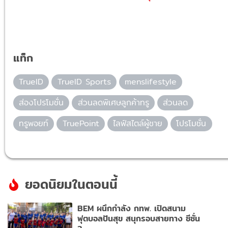
แท็ก
TrueID
TrueID Sports
menslifestyle
ส่องโปรโมชั่น
ส่วนลดพิเศษลูกค้าทรู
ส่วนลด
ทรูพอยท์
TruePoint
ไลฟ์สไตล์ผู้ชาย
โปรโมชั่น
ยอดนิยมในตอนนี้
BEM ผนึกกำลัง กทพ. เปิดสนาม
ฟุตบอลปันสุข สนุกรอบสายทาง ซีซั่น