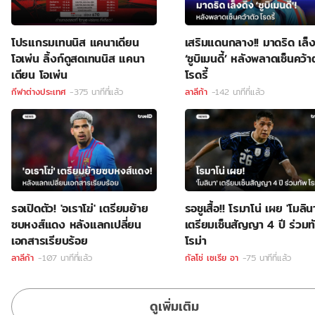
โปรแกรมเทนนิส แคนาเดียน
เสริมแดนกลาง!! มาดริด เล็ง
โอเพ่น ลิ้งก์ดูสดเทนนิส แคนา
‘ซูบิเมนดี้’ หลังพลาดเซ็นคว้า
เดียน โอเพ่น
โรดรี้
กีฬาต่างประเทศ
-375 นาทีที่แล้ว
ลาลีก้า
-142 นาทีที่แล้ว
รอเปิดตัว! 'อเราโฆ่' เตรียมย้าย
รอชูเสื้อ!! โรมาโน่ เผย 'โมลิน
ซบหงส์แดง หลังแลกเปลี่ยน
เตรียมเซ็นสัญญา 4 ปี ร่วมท
เอกสารเรียบร้อย
โรม่า
ลาลีก้า
-107 นาทีที่แล้ว
กัลโช่ เซเรีย อา
-75 นาทีที่แล้ว
ดูเพิ่มเติม