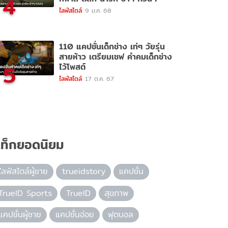
4
ไลฟ์สไตล์
9 ม.ค. 68
110 แคปชั่นเด็กช่าง เท่ๆ วัยรุ่น
สายห้าว เตรียมเซฟ คำคมเด็กช่าง
5
ไว้โพสต์
ไลฟ์สไตล์
17 ต.ค. 67
ท็กยอดนิยม
ไลฟ์สไตล์ผู้ชาย
trueidstory
แคปชั่น
TrueID Sports
TrueID
สุขภาพ
แคปชั่นผู้ชาย
แคปชั่นอ่อย
ฟุตบอล