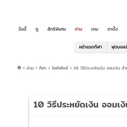
วันนี้
ดู
สิทธิพิเศษ
อ่าน
เกม
ตาตั้ง
หน้าแรกกีฬา
ฟุตบอลล
อ่าน
กีฬา
ไลฟ์สไตล์
10 วิธีประหยัดเงิน ออมเงิน สำห
10 วิธีประหยัดเงิน ออมเงิ