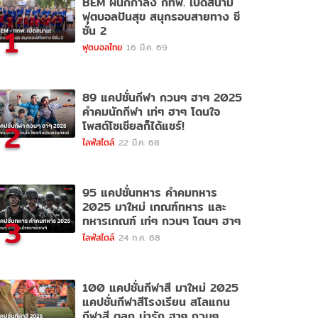
BEM ผนึกกำลัง กทพ. เปิดสนาม
ฟุตบอลปันสุข สนุกรอบสายทาง ซี
1
ซั่น 2
ฟุตบอลไทย
16 มี.ค. 69
89 แคปชั่นกีฬา กวนๆ ฮาๆ 2025
คำคมนักกีฬา เท่ๆ ฮาๆ โดนใจ
2
โพสต์โซเชียลก็ได้แชร์!
ไลฟ์สไตล์
22 มี.ค. 68
95 แคปชั่นทหาร คำคมทหาร
2025 มาใหม่ เกณฑ์ทหาร และ
3
ทหารเกณฑ์ เท่ๆ กวนๆ โดนๆ ฮาๆ
ไลฟ์สไตล์
24 ก.ค. 68
100 แคปชั่นกีฬาสี มาใหม่ 2025
แคปชั่นกีฬาสีโรงเรียน สโลแกน
กีฬาสี ตลก น่ารัก ฮาๆ กวนๆ